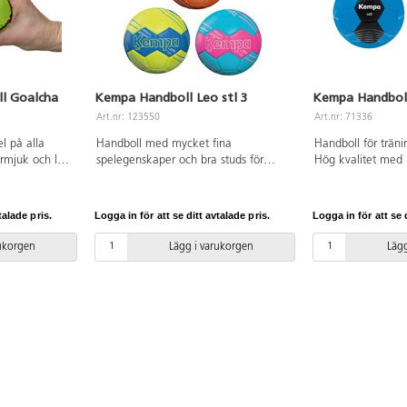
ll Goalcha
Kempa Handboll Leo stl 3
Kempa Handboll
Art.nr: 123550
Art.nr: 71336
el på alla
Handboll med mycket fina
Handboll för trän
rmjuk och lätt
spelegenskaper och bra studs för
Hög kvalitet med 
år alltid till
träning och matchspel. Extremt
spelegenskaper oc
ehaglig att
greppvänlig yta i mjuk PU. Omkrets
Greppvänlig yta 
nder. Det går
58-60 cm, vikt 425-475 g. Godkänd
av IHF (Internation
talade pris.
Logga in för att se ditt avtalade pris.
Logga in för att se d
llen så man
av IHF (Internationella
handbollsförbundet
 med syntetiskt
handbollsförbundet). Olika färger
OBS! För att bollen
rukorgen
Lägg i varukorgen
Lägg
pumpas med
förekommer.
länge som möjligt 
EHF-godkänd.
pumpa den rätt, s