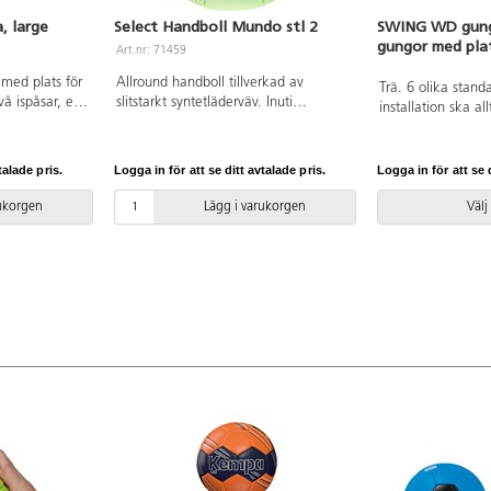
, large
Select Handboll Mundo stl 2
SWING WD gungs
gungor med plat
Art.nr: 71459
 med plats för
Allround handboll tillverkad av
Trä. 6 olika stand
vå ispåsar, en
slitstarkt syntetläderväv. Inuti
installation ska a
blister-plaster,
garanterar en Zero-Wing-blåsa
manualen använda
am, en pro
optimal rundhet. Den nya
versionen finns at
skin clean, ett
dualbonded-konstruktionen, med
Leverantörens ar
talade pris.
Logga in för att se ditt avtalade pris.
Logga in för att se d
 x 7 m), en
tjockare skumfoder jämfört med den
1422 Inkluderar m
) och en
tidigare Mundo-modellen, ger ökad
rukorgen
Lägg i varukorgen
Välj
har en
mjukhet och därmed förbättrat grepp
- med eller utan klister. EHF-godkänd,
passar för skola, träning och match
på lägre nivå . Varierande färger.
OBS! För att bollen skall hålla så
länge som möjligt är det viktigt att
pumpa den rätt, se pdf.