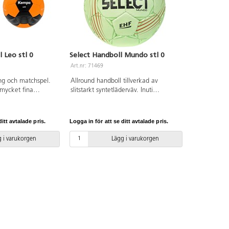
 Leo stl 0
Select Handboll Mundo stl 0
Art.nr: 71469
ing och matchspel.
Allround handboll tillverkad av
mycket fina
slitstarkt syntetläderväv. Inuti
h bra studs.
garanterar en Zero-Wing-blåsa
i mjuk PU. Godkänd
optimal rundhet. Den nya
ella
dualbonded-konstruktionen, med
itt avtalade pris.
Logga in för att se ditt avtalade pris.
). Färger varierar.
tjockare skumfoder jämfört med den
 skall hålla så
tidigare Mundo-modellen, ger ökad
 i varukorgen
Lägg i varukorgen
är det viktigt att
mjukhet och därmed förbättrat grepp
e pdf.
- med eller utan klister. EHF-godkänd,
passar för skola, träning och match
på lägre nivå . Varierande färger.
OBS! För att bollen skall hålla så
länge som möjligt är det viktigt att
pumpa den rätt, se pdf.