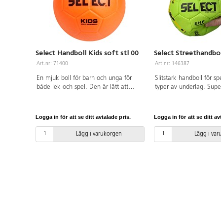
Select Handboll Kids soft stl 00
Select Streethandbo
Art.nr: 71400
Art.nr: 146387
En mjuk boll för barn och unga för
Slitstark handboll för sp
både lek och spel. Den är lätt att
typer av underlag. Supe
greppa och kasta. Omkrets 41-43 cm,
att pressa ihop men återg
ø 13 cm. Av PVC utan förbjudna
sin ursprungliga form. B
ftalater. OBS! För att bollen skall hålla
greppa även för små hä
Logga in för att se ditt avtalade pris.
Logga in för att se ditt av
så länge som möjligt är det viktigt att
inte att dribbla med bo
pumpa den rätt, se pdf.
måste passa ofta. Fylld
Lägg i varukorgen
Lägg i va
ylle och behöver inte 
luft. Omkrets: 47 cm. 
Av PU.