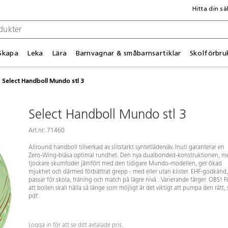
Hitta din sä
Skapa
Leka
Lära
Barnvagnar & småbarnsartiklar
Skolförbru
Select Handboll Mundo stl 3
Select Handboll Mundo stl 3
Art.nr: 71460
Allround handboll tillverkad av slitstarkt syntetläderväv. Inuti garanterar en
Zero-Wing-blåsa optimal rundhet. Den nya dualbonded-konstruktionen, m
tjockare skumfoder jämfört med den tidigare Mundo-modellen, ger ökad
mjukhet och därmed förbättrat grepp - med eller utan klister. EHF-godkänd,
passar för skola, träning och match på lägre nivå . Varierande färger. OBS! F
att bollen skall hålla så länge som möjligt är det viktigt att pumpa den rätt, 
pdf.
Logga in för att se ditt avtalade pris.