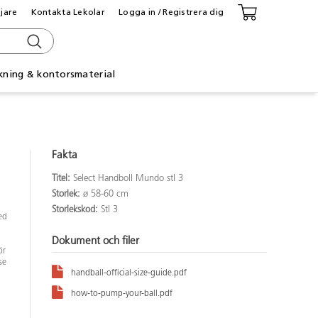
ljare
Kontakta Lekolar
Logga in / Registrera dig
kning & kontorsmaterial
Fakta
Titel:
Select Handboll Mundo stl 3
Storlek:
ø 58-60 cm
Storlekskod:
Stl 3
ed
Dokument och filer
ör
se
handball-official-size-guide.pdf
how-to-pump-your-ball.pdf