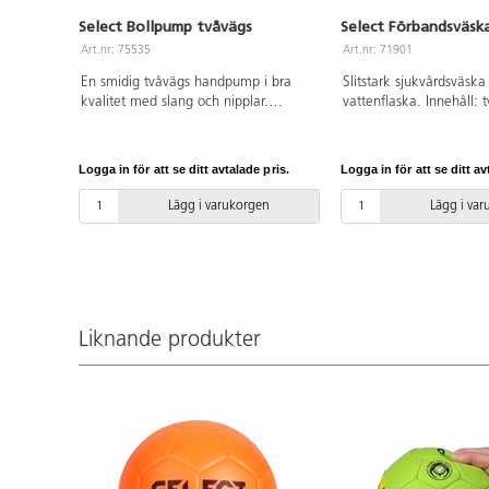
Select Bollpump tvåvägs
Select Förbandsväska
Art.nr: 75535
Art.nr: 71901
En smidig tvåvägs handpump i bra
Slitstark sjukvårdsväska
kvalitet med slang och nipplar.
vattenflaska. Innehåll: t
Pumpar bollen både när man trycker
förpackning plåster, sex 
ihop och drar ut pumpen. Nipplen
en sax, ett kamferbals
ligger i pumpen, under ett
strap tape (2-pack), en 
Logga in för att se ditt avtalade pris.
Logga in för att se ditt av
klistermärke. Blandade färger.
elastic bandage (7,5 cm
profcare D (5 cm x 5 m
Lägg i varukorgen
Lägg i va
supreme tape. Väskan 
kapacitet på 24 liter.
Liknande produkter