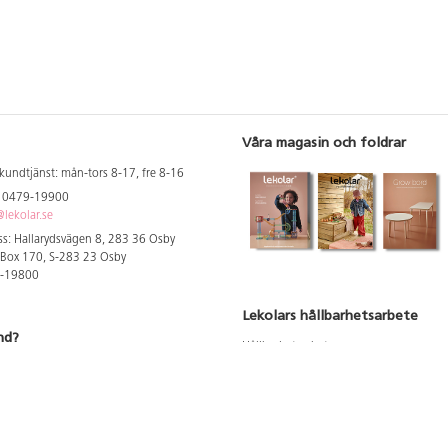
Våra magasin och foldrar
kundtjänst: mån-tors 8-17, fre 8-16
: 0479-19900
lekolar.se
s: Hallarydsvägen 8, 283 36 Osby
 Box 170, S-283 23 Osby
9-19800
Lekolars hållbarhetsarbete
nd?
Hållbarhetsarbete
Hållbarhetsredovisning 2023
 att se dina rabatterade priser
Produktsäkerhet & kvalitet
Giftfri Förskola
a säljare och utbildare