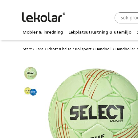
Möbler & inredning
Lekplatsutrustning & utemiljö
Start
Lära
Idrott & hälsa
Bollsport
Handboll
Handbollar