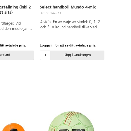
tällning (inkl 2
Select handboll Mundo 4-mix
t sits)
Art.nr: 142823
4 st/fp. En av varje av storlek 0, 1, 2
ardfärger. Vid
och 3. Allround handboll tillverkad av
lltid den medföljande
slitstarkt syntetläderväv. Inuti
s. Den senaste
garanterar en Zero-Wing-blåsa
t tillgå på begäran.
optimal rundhet. Den nya
tikelnummer WD
itt avtalade pris.
Logga in för att se ditt avtalade pris.
dualbonded-konstruktionen, med
arkförankring K1.
tjockare skumfoder jämfört med den
 variant
Lägg i varukorgen
tidigare Mundo-modellen, ger ökad
mjukhet och därmed förbättrat grepp
- med eller utan klister. EHF-godkänd,
passar för skola, träning och match
på lägre nivå . Varierande färger.
OBS! För att bollen skall hålla så
länge som möjligt är det viktigt att
pumpa den rätt, se pdf.