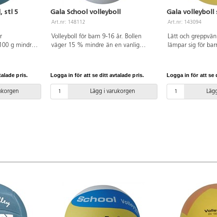
, stl 5
Gala School volleyboll
Gala volleyboll 
Art.nr: 148112
Art.nr: 143094
r
Volleyboll för barn 9-16 år. Bollen
Lätt och greppvänl
100 g mindre
väger 15 % mindre än en vanlig
lämpar sig för barn
en i officiell
volleyboll och är lite mjukare. Av PU
170-190 g.
rn att
och butylblåsa.
heter.
talade pris.
Logga in för att se ditt avtalade pris.
Logga in för att se d
erkad i mjukt
rukorgen
Lägg i varukorgen
Lägg