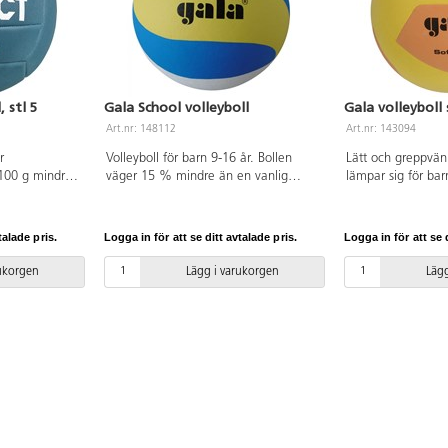
, stl 5
Gala School volleyboll
Gala volleyboll 
Art.nr: 148112
Art.nr: 143094
r
Volleyboll för barn 9-16 år. Bollen
Lätt och greppvänl
100 g mindre
väger 15 % mindre än en vanlig
lämpar sig för barn
en i officiell
volleyboll och är lite mjukare. Av PU
170-190 g.
rn att
och butylblåsa.
heter.
talade pris.
Logga in för att se ditt avtalade pris.
Logga in för att se d
erkad i mjukt
rukorgen
Lägg i varukorgen
Lägg