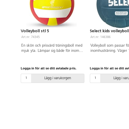
Volleyboll stl 5
Select kids volleyboll
Art.nr: 74345
Art.nr: 146386
En skön och prisvärd träningsboll med
Volleyboll som passar fö
mjuk yta. Lämpar sig både för inom-
inomhusträning. Väger 
och utomhusbruk. Officiell vikt och
än en vanlig volleyboll m
storlek, diameter 26 cm och vikt
storlek. Möjliggör för ba
260g. Av japansk mikrofiber PU.
utveckla sina spelfärdig
Logga in för att se ditt avtalade pris.
Logga in för att se ditt av
OBS! För att bollen skall hålla så
Varierande färger. Tillv
länge som möjligt är det viktigt att
EVA-skum.
Lägg i varukorgen
Lägg i va
pumpa den rätt, se pdf.