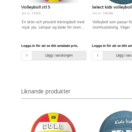
Volleyboll stl 5
Select kids volleyboll
Art.nr: 74345
Art.nr: 146386
En skön och prisvärd träningsboll med
Volleyboll som passar fö
mjuk yta. Lämpar sig både för inom-
inomhusträning. Väger 
och utomhusbruk. Officiell vikt och
än en vanlig volleyboll m
storlek, diameter 26 cm och vikt
storlek. Möjliggör för ba
260g. Av japansk mikrofiber PU.
utveckla sina spelfärdig
Logga in för att se ditt avtalade pris.
Logga in för att se ditt av
OBS! För att bollen skall hålla så
Varierande färger. Tillv
länge som möjligt är det viktigt att
EVA-skum.
Lägg i varukorgen
Lägg i va
pumpa den rätt, se pdf.
Liknande produkter