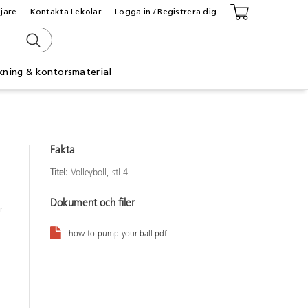
ljare
Kontakta Lekolar
Logga in / Registrera dig
kning & kontorsmaterial
Fakta
Titel:
Volleyboll, stl 4
Dokument och filer
r
how-to-pump-your-ball.pdf