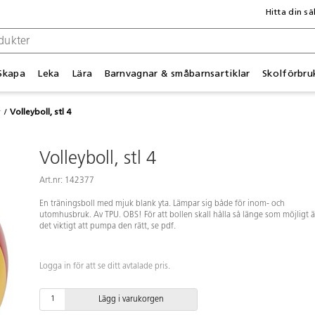
Hitta din sä
Skapa
Leka
Lära
Barnvagnar & småbarnsartiklar
Skolförbru
r
Volleyboll, stl 4
Volleyboll, stl 4
Art.nr: 142377
En träningsboll med mjuk blank yta. Lämpar sig både för inom- och
utomhusbruk. Av TPU. OBS! För att bollen skall hålla så länge som möjligt ä
det viktigt att pumpa den rätt, se pdf.
Logga in för att se ditt avtalade pris.
Lägg i varukorgen