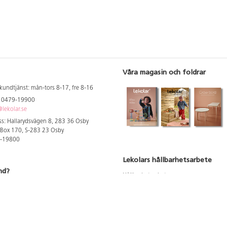
Våra magasin och foldrar
kundtjänst: mån-tors 8-17, fre 8-16
: 0479-19900
lekolar.se
s: Hallarydsvägen 8, 283 36 Osby
 Box 170, S-283 23 Osby
9-19800
Lekolars hållbarhetsarbete
nd?
Hållbarhetsarbete
Hållbarhetsredovisning 2023
 att se dina rabatterade priser
Produktsäkerhet & kvalitet
Giftfri Förskola
a säljare och utbildare