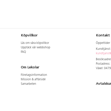
Köpvillkor
Kontakt
Läs om våra köpvillkor
Öppettider 
Upptäck vår webbshop
Kundtjänst
FAQ
kundtjanst@
Besöksadres
Postadress:
Om Lekolar
Växel: 047
Företagsinformation
Mission & affärsidé
Avtalsku
Samarbeten
Aktuellt hos oss
Logga in för
GDPR
Cookie Policy
Whistleblowing
Hitta vår
Lediga jobb
Bruttoprislista lära, skapa, leka 2026-5