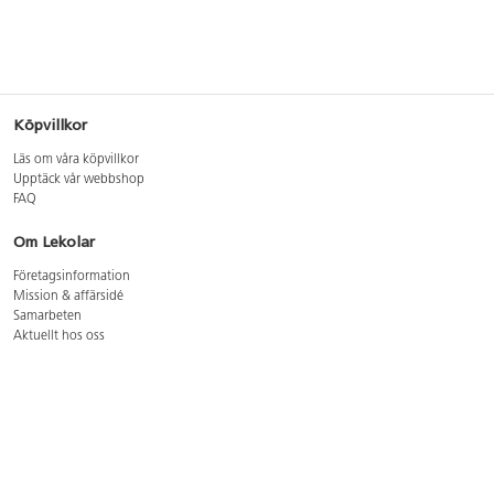
Köpvillkor
Läs om våra köpvillkor
Upptäck vår webbshop
FAQ
Om Lekolar
Företagsinformation
Mission & affärsidé
Samarbeten
Aktuellt hos oss
GDPR
Cookie Policy
Whistleblowing
Lediga jobb
Bruttoprislista lära, skapa, leka 2026-5
Bruttoprislista möbler 2026-3
Bruttoprislista lekplatsutrustning och utemiljö 2026-3