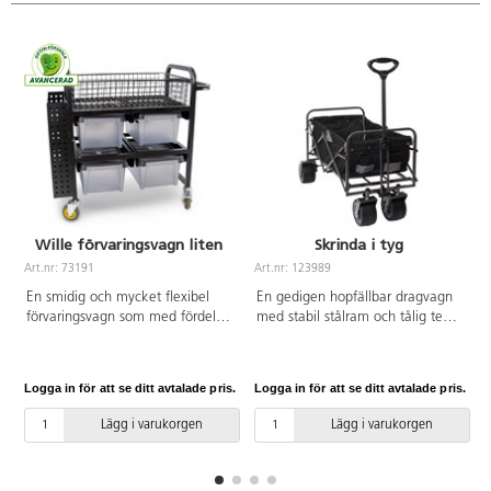
kg.
Wille förvaringsvagn liten
Skrinda i tyg
Art.nr: 73191
Art.nr: 123989
A
En smidig och mycket flexibel
En gedigen hopfällbar dragvagn
förvaringsvagn som med fördel
med stabil stålram och tålig textil
kan användas både inom- och
i polyester. Skrindan har breda
utomhus. Vagnen har svirvelhjul
robusta PU-hjul med broms, som
som gör den lätt att köra på de
även passar för grov terräng.
Logga in för att se ditt avtalade pris.
Logga in för att se ditt avtalade pris.
L
flesta underlag. Fyll med önskat
Regnskydd och praktisk
material och kör ut för aktiviteter
förvaringsväska med
Lägg i varukorgen
Lägg i varukorgen
utomhus. Denna vagn har ett
transporthandtag ingår. Vagnen
litet sidofack och 4
levereras monterad och är smidig
förvaringsbackar med lock,
att fälla ihop. Notera att skrindan