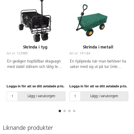
Skrinda i tyg
Skrinda i metall
Art.nr: 123989
Art.nr: 141164
A
En gedigen hopfällbar dragvagn
En hjälpreda när man behöver ha
med stabil stålram och tålig textil
saker med sig ut på tur (inte
i polyester. Skrindan har breda
avsedd för att köra barn i).
robusta PU-hjul med broms, som
Innerskydd, regnskydd och en
även passar för grov terräng.
liten metallbricka medföljer.
Logga in för att se ditt avtalade pris.
Logga in för att se ditt avtalade pris.
L
Regnskydd och praktisk
Handtaget går att koppla loss.
förvaringsväska med
Försedd med luftgummihjul.
Lägg i varukorgen
Lägg i varukorgen
transporthandtag ingår. Vagnen
Mått: 113x51x56 cm. Flaket är
levereras monterad och är smidig
90,5x48 cm. Maxvikt: 350 kg.
att fälla ihop. Notera att skrindan
Av stål, PE och polyester.
inte är avsedd för transport av
barn. Rymmer 90 liter. Mått:
L95x52xH68 cm. Packmått:
Liknande produkter
L21xB52xH80 cm. Maxlast: 120