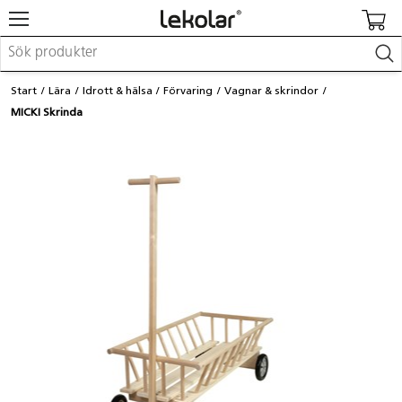
Möbler & inredning
Start
Lära
Idrott & hälsa
Förvaring
Vagnar & skrindor
Lekplatsutrustning & utemiljö
MICKI Skrinda
Skapa
Leka
Lära
Barnvagnar & småbarnsartiklar
Skolförbrukning & kontorsmaterial
Logga in / Registrera dig
Hitta din säljare
Kontakta Lekolar