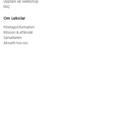
Upptäck vår webbshop
FAQ
Om Lekolar
Företagsinformation
Mission & affärsidé
Samarbeten
Aktuellt hos oss
GDPR
Cookie Policy
Whistleblowing
Lediga jobb
Bruttoprislista lära, skapa, leka 2026-5
Bruttoprislista möbler 2026-3
Bruttoprislista lekplatsutrustning och utemiljö 2026-3
Kontakt
Öppettider kundtjänst: mån-tors 8-17, fre 8-16
Kundtjänst: 0479-19900
kundtjanst@lekolar.se
Besöksadress: Hallarydsvägen 8, 283 36 Osby
Postadress: Box 170, S-283 23 Osby
Växel: 0479-19800