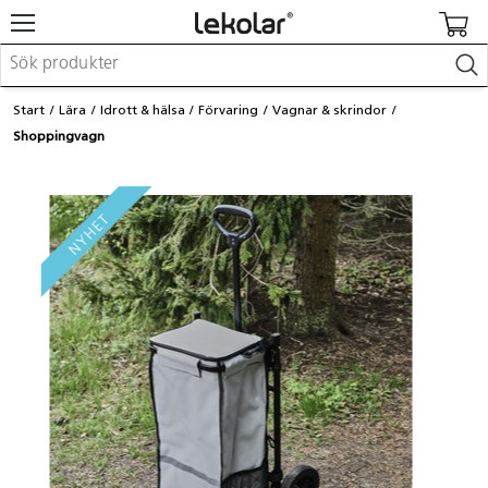
Möbler & inredning
Start
Lära
Idrott & hälsa
Förvaring
Vagnar & skrindor
Lekplatsutrustning & utemiljö
Shoppingvagn
Skapa
Leka
Lära
Barnvagnar & småbarnsartiklar
Skolförbrukning & kontorsmaterial
Logga in / Registrera dig
Hitta din säljare
Kontakta Lekolar