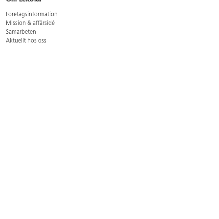
Företagsinformation
Mission & affärsidé
Samarbeten
Aktuellt hos oss
GDPR
Cookie Policy
Whistleblowing
Lediga jobb
Bruttoprislista lära, skapa, leka 2026-5
Bruttoprislista möbler 2026-3
Bruttoprislista lekplatsutrustning och utemiljö 2026-3
Kontakt
Öppettider kundtjänst: mån-tors 8-17, fre 8-16
Kundtjänst: 0479-19900
kundtjanst@lekolar.se
Besöksadress: Hallarydsvägen 8, 283 36 Osby
Postadress: Box 170, S-283 23 Osby
Växel: 0479-19800
Avtalskund?