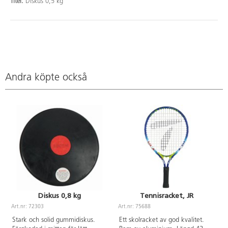
Titel:
Diskus 0,5 kg
Andra köpte också
Diskus 0,8 kg
Tennisracket, JR
Art.nr: 72303
Art.nr: 75688
A
Stark och solid gummidiskus.
Ett skolracket av god kvalitet.