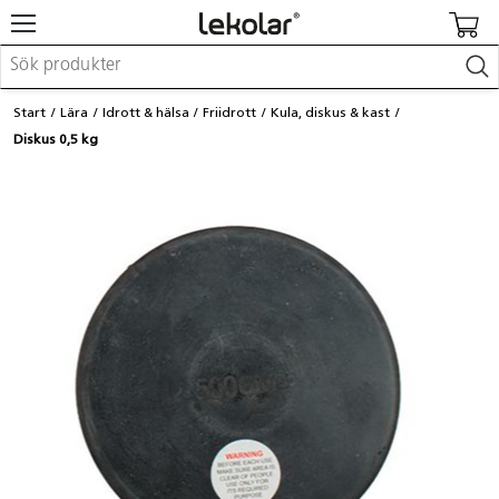
Möbler & inredning
Start
Lära
Idrott & hälsa
Friidrott
Kula, diskus & kast
Lekplatsutrustning & utemiljö
Diskus 0,5 kg
Skapa
Leka
Lära
Barnvagnar & småbarnsartiklar
Skolförbrukning & kontorsmaterial
Logga in / Registrera dig
Hitta din säljare
Kontakta Lekolar