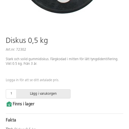
Diskus 0,5 kg
Art.nr: 72302
Stark och solid gummidiskus. Färgkodad i mitten för lätt tyngdidentifiering.
Vikt 0.5 kg. Från 3 år.
Logga in för att se ditt avtalade pris.
Lägg i varukorgen
Finns i lager
Fakta