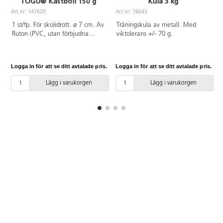
TOGU® Kastboll 150 g
Kula 3 kg
Art.nr: 147620
Art.nr: 76643
A
1 st/fp. För skolidrott. ø 7 cm. Av
Träningskula av metall. Med
Ruton (PVC, utan förbjudna
viktolerans +/- 70 g.
ftalater). Från 3 år.
Logga in för att se ditt avtalade pris.
Logga in för att se ditt avtalade pris.
L
Lägg i varukorgen
Lägg i varukorgen