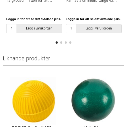
Färgkodad i mitten för lätt
Ram av aluminium. Längd 43
tyngdidentifiering. Vikt 0.8 kg.
cm. Vikt 150 g.
Från 3 år.
Logga in för att se ditt avtalade pris.
Logga in för att se ditt avtalade pris.
L
Lägg i varukorgen
Lägg i varukorgen
Liknande produkter