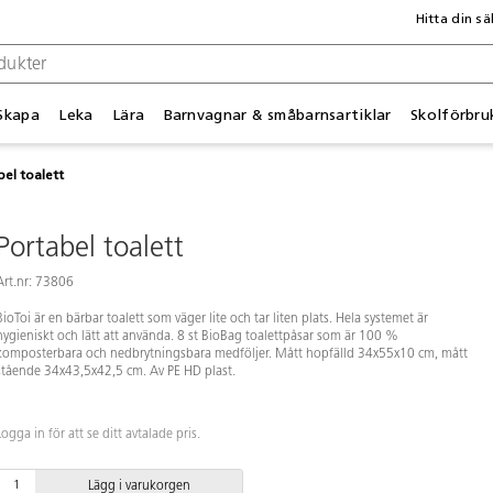
Hitta din sä
Skapa
Leka
Lära
Barnvagnar & småbarnsartiklar
Skolförbru
el toalett
Portabel toalett
Art.nr: 73806
BioToi är en bärbar toalett som väger lite och tar liten plats. Hela systemet är
hygieniskt och lätt att använda. 8 st BioBag toalettpåsar som är 100 %
komposterbara och nedbrytningsbara medföljer. Mått hopfälld 34x55x10 cm, mått
stående 34x43,5x42,5 cm. Av PE HD plast.
Logga in för att se ditt avtalade pris.
Lägg i varukorgen