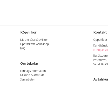
Köpvillkor
Kontakt
Läs om våra köpvillkor
Öppettider 
Upptäck vår webbshop
Kundtjänst
FAQ
kundtjanst@
Besöksadres
Postadress:
Om Lekolar
Växel: 047
Företagsinformation
Mission & affärsidé
Avtalsku
Samarbeten
Aktuellt hos oss
Logga in för
GDPR
Cookie Policy
Whistleblowing
Hitta vår
Lediga jobb
Bruttoprislista lära, skapa, leka 2026-5