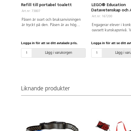
Refill till portabel toalett
LEGO® Education
Datavetenskap och A
Art.nr: 73807
paket för 32 elever
Art.nr: 167200
Påsen är svart och bruksanvisningen
är tryckt på den. Påsen är av hög
Engagerar elever i konk
kvalitet för att den ska vara säker att
oavsett kunskapsnivå. V
använda. Fullständigt nedbrytbar och
innehåller 379 LEGO®-k
komposterbar. 8 påsar/rulle.
dubbelmotor, singelmote
Logga in för att se ditt avtalade pris.
Logga in för att se ditt av
kontroll, 2 anslutningsk
bygginstruktioner, vilket
Lägg i varukorgen
Lägg i va
elever möjligheter att 
lösa olika lektioner på 
och inkluderande vis. Va
uppmuntrar till utveckli
datalogiskt tänkande, i
problemlösning, logik oc
Liknande produkter
och stärker eleverna att
navigatörer i en AI-driv
lektionsplaneringar (á 
medföljer som gör förbe
minimal och lärandet o
Education Coding Canv
som väcker kreationerna t
säker och trygg app utan
inloggning. I appen an