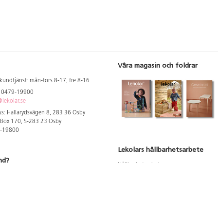
Våra magasin och foldrar
kundtjänst: mån-tors 8-17, fre 8-16
: 0479-19900
lekolar.se
s: Hallarydsvägen 8, 283 36 Osby
 Box 170, S-283 23 Osby
9-19800
Lekolars hållbarhetsarbete
nd?
Hållbarhetsarbete
Hållbarhetsredovisning 2023
 att se dina rabatterade priser
Produktsäkerhet & kvalitet
Giftfri Förskola
a säljare och utbildare