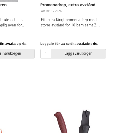
ren
Promenadrep, extra avstånd
Art.nr: 122926
e ute och inne
Ett extra långt promenadrep med
plig även för
större avstånd för 10 barn samt 2
isk
pedagoger. 1,5 m mellan pedagog
ng för
och barn, samt 1 m mellan barnens
. OBS! Ingen
handtag. Total längd 7 m. Av PP.
itt avtalade pris.
Logga in för att se ditt avtalade pris.
 80 cm, djup 44 cm.
Tvättbart i maskin 40 °C. Används
ån 2-10 år.
endast under uppsikt av vuxen.
 i varukorgen
Lägg i varukorgen
censnummer 5095
n 3 år.