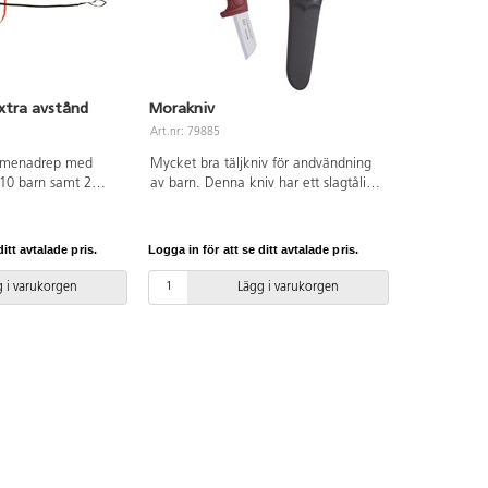
xtra avstånd
Morakniv
Art.nr: 79885
promenadrep med
Mycket bra täljkniv för andvändning
 10 barn samt 2
av barn. Denna kniv har ett slagtåligt
 mellan pedagog
skaft och förkortat blad utan spets.
 m mellan barnens
Fingerskydd är utformad för att
ngd 7 m. Av PP.
optimera säkerheten. Bladet är av
itt avtalade pris.
Logga in för att se ditt avtalade pris.
n 40 °C. Används
kolstål i hög kvalitet. Kolstål kan
ikt av vuxen.
påverkas av fukt och korrosiva
 i varukorgen
Lägg i varukorgen
miljöer. Därför är det bra att torka av
kniven och smörj den med ett tunt
lager av olja efter användning.
Bladtjocklek: 2,0 mm.. Bladlängd: 50
mm. Total längd: 206mm.