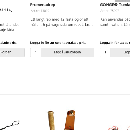
Promenadrep
GONGE® Tumla
I 11+,
Art.nr: 73019
Art.nr: 75007
Ett långt rep med 12 fasta öglor att
Kan användas båd
ret lärande,
hålla i, 6 på varje sida om repet. En
samt i vatten. Läm
arje låda
ögla för pedagogen längst fram och
grundläggande fys
lossar,
en längst bak som är fäst med
koordinationsträni
r, färgsensor,
kardborre, vilket gör repet
funktionshindrade
talade pris.
Logga in för att se ditt avtalade pris.
Logga in för att se d
ort och
förlängningsbart. Längd: 4,1 m, längd
klämrisk! Mått: ø
 ger fyra
på varje ögla ca 54 cm. Av
Av HDPE-plast. Fr
rukorgen
Lägg i varukorgen
Lägg
samarbeta och
polypropen. Tvättbart i maskin 40 °C.
Svanenmärkt, li
ett engagerat
Används endast under uppsikt av
0001. PVC-fri. Frå
rje lektion
vuxen. Levereras med förvaringspåse.
ng av
nklusive
h kreativitet,
 bli trygga
en värld. 40
45 minuter)
redelsetiden
ptimalt. LEGO
as är appen
ill liv, en
 lagring eller
vänds