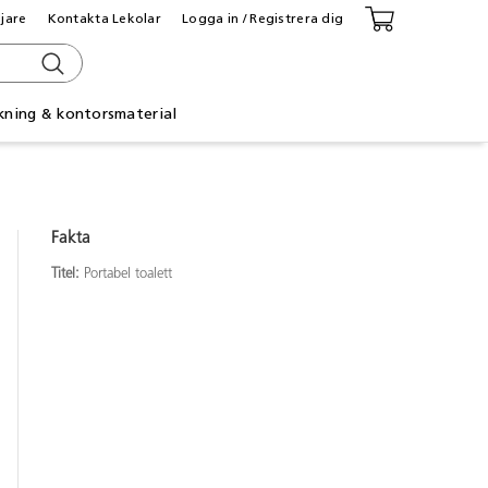
ljare
Kontakta Lekolar
Logga in / Registrera dig
kning & kontorsmaterial
Fakta
Titel:
Portabel toalett