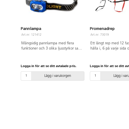
blockprogrammering och
lokalt. Eleverna kan utf
programmering och AI p
och tryggt vis. Detta pa
elever. 8 styck av artik
Pannlampa
Promenadrep
Material: ABS. PVC-fri. 
Art.nr: 121412
Art.nr: 73019
Mångsidig pannlampa med flera
Ett långt rep med 12 fas
funktioner och 3 olika ljusstyrkor samt
hålla i, 6 på varje sida
blinkande SOS-ljus. Ljussken med en
ögla för pedagogen län
räckvidd upp till 40 m, med styrka på
en längst bak som är f
110 lumen. Flexibelt lamphuvud som
kardborre, vilket gör re
Logga in för att se ditt avtalade pris.
Logga in för att se ditt av
kan justeras i 60 grader och tvättbart
förlängningsbart. Längd
pannband. 3 x AAA batterier ingår ej.
på varje ögla ca 54 cm
Lägg i varukorgen
Lägg i va
Omkrets går att anpassa från ca 34
polypropen. Tvättbart i
cm upp till >70 cm.
Används endast under u
vuxen. Levereras med f