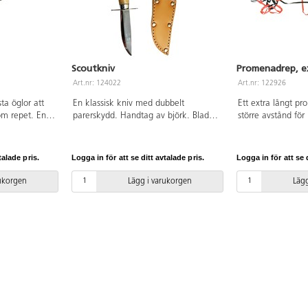
 allt sparas
orska
å ett säkert
ket är för 32
el 165521.
Scoutkniv
Promenadrep, e
Från 11 år.
Art.nr: 124022
Art.nr: 122926
ta öglor att
En klassisk kniv med dubbelt
Ett extra långt 
 om repet. En
parerskydd. Handtag av björk. Blad
större avstånd för
gst fram och
av rostfritt stål, läderslida. Tjocklek 2
pedagoger. 1,5 m
äst med
mm, Bladets längd 85mm. Knivens
och barn, samt 1
pet
fulla längd 190 mm.
handtag. Total lä
talade pris.
Logga in för att se ditt avtalade pris.
Logga in för att se d
: 4,1 m, längd
Tvättbart i maski
. Av
endast under upps
rukorgen
Lägg i varukorgen
Lägg
 maskin 40 °C.
ppsikt av
örvaringspåse.