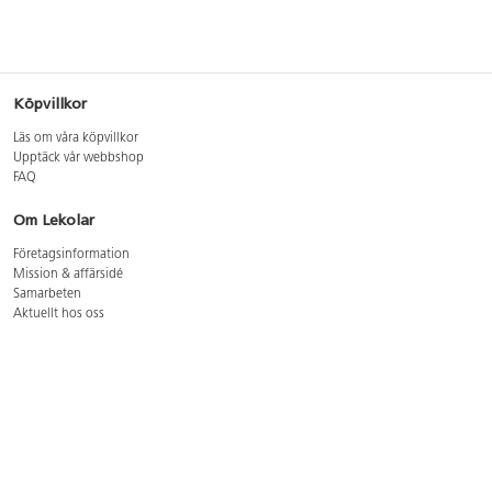
Köpvillkor
Läs om våra köpvillkor
Upptäck vår webbshop
FAQ
Om Lekolar
Företagsinformation
Mission & affärsidé
Samarbeten
Aktuellt hos oss
GDPR
Cookie Policy
Whistleblowing
Lediga jobb
Bruttoprislista lära, skapa, leka 2026-5
Bruttoprislista möbler 2026-3
Bruttoprislista lekplatsutrustning och utemiljö 2026-3