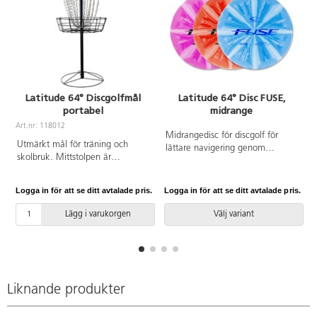
Latitude 64° Discgolfmål
Latitude 64° Disc FUSE,
portabel
midrange
A
Art.nr: 118012
Midrangedisc för discgolf för
Utmärkt mål för träning och
lättare navigering genom
skolbruk. Mittstolpen är
fairway. Den är stabil och flyger
uppdelad i 2 delar för enklare
rakt. Passar spelare på alla
transport och lagring. Den övre
nivåer. Färdas i luften ca 100 m.
Logga in för att se ditt avtalade pris.
Logga in för att se ditt avtalade pris.
L
mittstolpen samt kedjor är
PDGA-godkänd. Vikt 173–181 g.
galvaniserade och pulverlackade.
ø 21,2 cm. Av TPE.
Lägg i varukorgen
Välj variant
Av stål. Vikt 10 kg. Mått:
H128xB53 cm, foten är ø 58 cm.
Liknande produkter