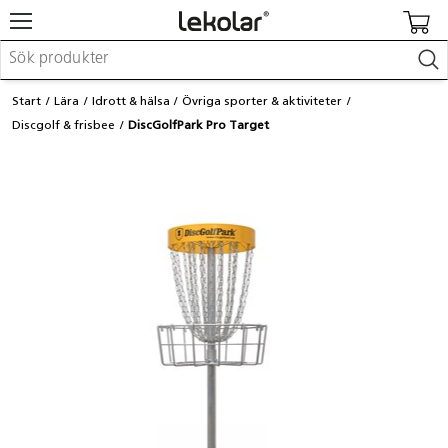
Möbler & inredning
Start
Lära
Idrott & hälsa
Övriga sporter & aktiviteter
Lekplatsutrustning & utemiljö
Discgolf & frisbee
DiscGolfPark Pro Target
Skapa
Leka
Lära
Barnvagnar & småbarnsartiklar
Skolförbrukning & kontorsmaterial
Logga in / Registrera dig
Hitta din säljare
Kontakta Lekolar