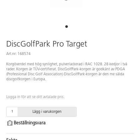
DiscGolfPark Pro Target
Art.nr: 168574
Korgöverdel med hög synlighet, pulverlackerad i RAC 1028. 28 kedjor i två
rader. Korgen är TÜV-certifierat. DiscGolfPark-korgen är godkänt av PDGA
(Professional Disc Golf Association) DiscGolfPark-korgen är den me sålda
discgolfkorgen i Europa.
Logga in för att se ditt avtalade pris.
Lägg i varukorgen
Beställningsvara