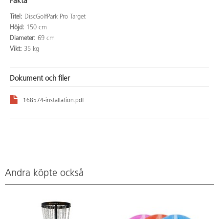
Fakta
Titel:
DiscGolfPark Pro Target
Höjd:
150 cm
Diameter:
69 cm
Vikt:
35 kg
Dokument och filer
168574-installation.pdf
Andra köpte också