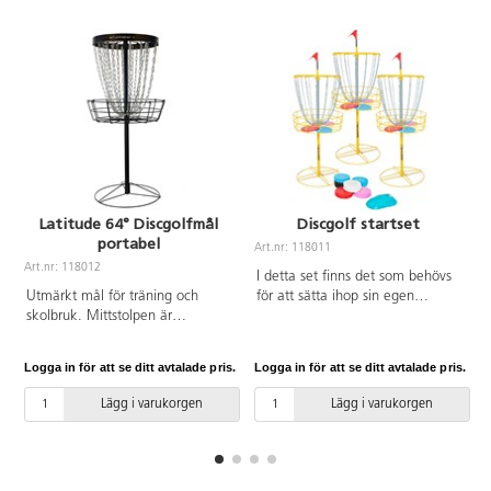
Latitude 64° Discgolfmål
Discgolf startset
portabel
Art.nr: 118011
Art.nr: 118012
A
I detta set finns det som behövs
Utmärkt mål för träning och
för att sätta ihop sin egen
skolbruk. Mittstolpen är
portabla discgolfbana. Setet
uppdelad i 2 delar för enklare
innehåller 3 flyttbara
transport och lagring. Den övre
discgolfkorgar, 20
Logga in för att se ditt avtalade pris.
Logga in för att se ditt avtalade pris.
L
mittstolpen samt kedjor är
midrangediscar, 5 putterdiscar
galvaniserade och pulverlackade.
samt 5 driverdiscar. Samtliga
Lägg i varukorgen
Lägg i varukorgen
Av stål. Vikt 10 kg. Mått:
discar är PDGA-godkända.
H128xB53 cm, foten är ø 58 cm.