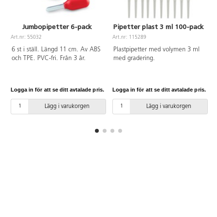
Jumbopipetter 6-pack
Pipetter plast 3 ml 100-pack
Art.nr: 55032
Art.nr: 115289
A
6 st i ställ. Längd 11 cm. Av ABS
Plastpipetter med volymen 3 ml
och TPE. PVC-fri. Från 3 år.
med gradering.
Logga in för att se ditt avtalade pris.
Logga in för att se ditt avtalade pris.
L
Lägg i varukorgen
Lägg i varukorgen