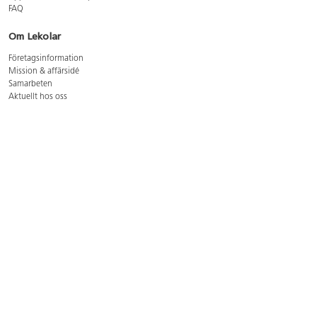
FAQ
Om Lekolar
Företagsinformation
Mission & affärsidé
Samarbeten
Aktuellt hos oss
GDPR
Cookie Policy
Whistleblowing
Lediga jobb
Bruttoprislista lära, skapa, leka 2026-5
Bruttoprislista möbler 2026-3
Bruttoprislista lekplatsutrustning och utemiljö 2026-3
Kontakt
Öppettider kundtjänst: mån-tors 8-17, fre 8-16
Kundtjänst: 0479-19900
kundtjanst@lekolar.se
Besöksadress: Hallarydsvägen 8, 283 36 Osby
Postadress: Box 170, S-283 23 Osby
Växel: 0479-19800