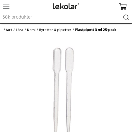
Möbler & inredning
Start
Lära
Kemi
Byretter & pipetter
Plastpipett 3 ml 25-pack
Lekplatsutrustning & utemiljö
Skapa
Leka
Lära
Barnvagnar & småbarnsartiklar
Skolförbrukning & kontorsmaterial
Logga in / Registrera dig
Hitta din säljare
Kontakta Lekolar