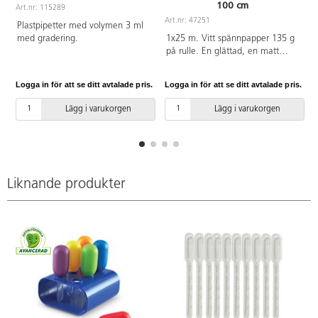
100 cm
Art.nr: 115289
A
Art.nr: 47251
Plastpipetter med volymen 3 ml
med gradering.
1x25 m. Vitt spännpapper 135 g
på rulle. En glättad, en matt
sida. Passar både våta och torra
tekniker. Torkar plant.
Logga in för att se ditt avtalade pris.
Logga in för att se ditt avtalade pris.
L
Rulldiameter 80 mm.
Håldiameter 51 mm. pH-neutralt.
Lägg i varukorgen
Lägg i varukorgen
FSC-märkt. Pappret är pH-
neutralt. PVC-fri.
Liknande produkter