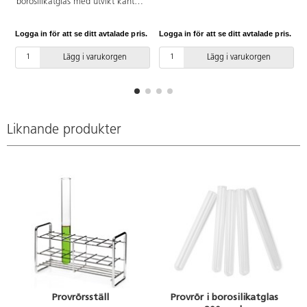
borosilikatglas med utvikt kant.
borosilikatglas, artikel 151904
Hög resistens mot
200-pack och artikel 169918 50-
temperaturväxlingar och
pack.
Logga in för att se ditt avtalade pris.
Logga in för att se ditt avtalade pris.
L
kemikalier. Passar bra till
Provrörställ med artikelnummer
Lägg i varukorgen
Lägg i varukorgen
53453 och 115261.
Liknande produkter
Provrörsställ
Provrör i borosilikatglas