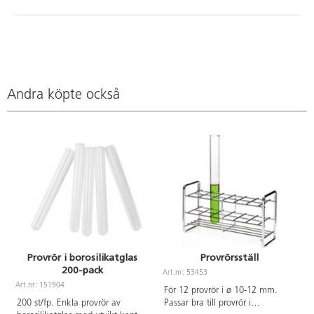
Andra köpte också
Provrör i borosilikatglas
Provrörsställ
200-pack
Art.nr: 53453
A
Art.nr: 151904
För 12 provrör i ø 10-12 mm.
200 st/fp. Enkla provrör av
Passar bra till provrör i