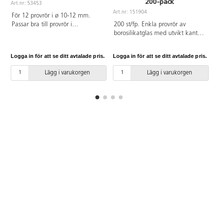
200-pack
Art.nr: 53453
A
Art.nr: 151904
För 12 provrör i ø 10-12 mm.
Passar bra till provrör i
200 st/fp. Enkla provrör av
borosilikatglas, artikel 151904
borosilikatglas med utvikt kant.
200-pack och artikel 169918 50-
Hög resistens mot
pack.
temperaturväxlingar och
Logga in för att se ditt avtalade pris.
Logga in för att se ditt avtalade pris.
L
kemikalier. Passar bra till
Provrörställ med artikelnummer
Lägg i varukorgen
Lägg i varukorgen
53453 och 115261.