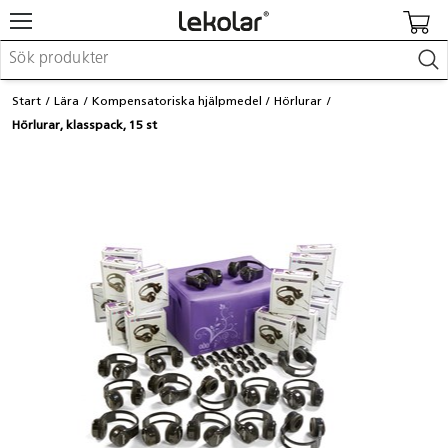
Möbler & inredning
Start
Lära
Kompensatoriska hjälpmedel
Hörlurar
Lekplatsutrustning & utemiljö
Hörlurar, klasspack, 15 st
Skapa
Leka
Lära
Barnvagnar & småbarnsartiklar
Skolförbrukning & kontorsmaterial
Logga in / Registrera dig
Hitta din säljare
Kontakta Lekolar