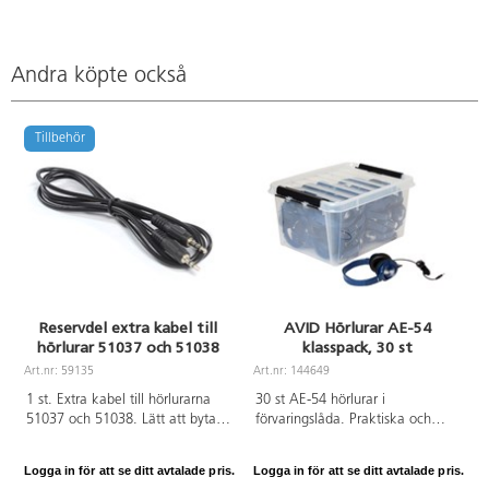
Andra köpte också
Tillbehör
Reservdel extra kabel till
AVID Hörlurar AE-54
hörlurar 51037 och 51038
klasspack, 30 st
Art.nr: 59135
Art.nr: 144649
A
1 st. Extra kabel till hörlurarna
30 st AE-54 hörlurar i
51037 och 51038. Lätt att byta.
förvaringslåda. Praktiska och
Med 3,5 mm kontakt. Längd 1,2
tåliga hörlurar med
m.
ljudreducerande öronkåpor med
Logga in för att se ditt avtalade pris.
Logga in för att se ditt avtalade pris.
L
minimalt ljudläckage.