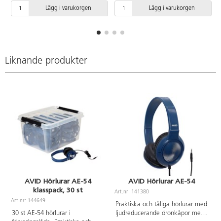
Tuggresistent kabel med
Lägg i varukorgen
Lägg i varukorgen
förstärkta kabelinfästningar. På
varje sladd sitter ett litet
kardborreband för att sladdarna
lätt ska kunna rullas ihop och
förvaras enkelt utan trassel. Från
5 år.
Liknande produkter
AVID Hörlurar AE-54
AVID Hörlurar AE-54
klasspack, 30 st
Art.nr: 141380
Art.nr: 144649
A
Praktiska och tåliga hörlurar med
30 st AE-54 hörlurar i
ljudreducerande öronkåpor med