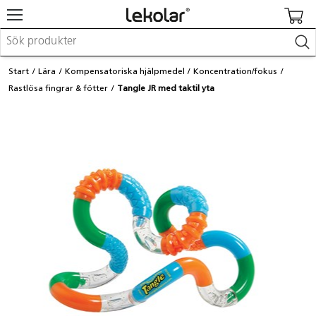
Möbler & inredning
Start
Lära
Kompensatoriska hjälpmedel
Koncentration/fokus
Lekplatsutrustning & utemiljö
Rastlösa fingrar & fötter
Tangle JR med taktil yta
Skapa
Leka
Lära
Barnvagnar & småbarnsartiklar
Skolförbrukning & kontorsmaterial
Logga in / Registrera dig
Hitta din säljare
Kontakta Lekolar