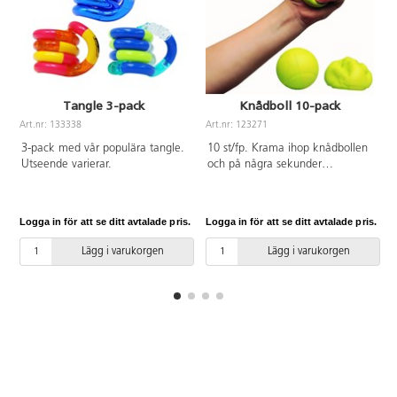
Tangle 3-pack
Knådboll 10-pack
Art.nr: 133338
Art.nr: 123271
A
3-pack med vår populära tangle.
10 st/fp. Krama ihop knådbollen
Utseende varierar.
och på några sekunder
återvänder den till sin fulla
storlek. I händerna på eleverna
har bollen en lugnande och
Logga in för att se ditt avtalade pris.
Logga in för att se ditt avtalade pris.
L
avstressande effekt och
underlättar när de behöver
Lägg i varukorgen
Lägg i varukorgen
koncentrera sig. Bra för
handövningar och stärker
musklerna i händer och
underarmar. ø 6,5 cm, vikt 24 g.
Av PU. PVC-fri.