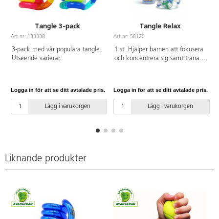
Tangle 3-pack
Tangle Relax
Art.nr: 133338
Art.nr: 58120
A
3-pack med vår populära tangle.
1 st. Hjälper barnen att fokusera
Utseende varierar.
och koncentrera sig samt tränar
hand- och fingermuskulaturen.
Vrid, vänd och snurra. En taktil
yta med små knoppar som
Logga in för att se ditt avtalade pris.
Logga in för att se ditt avtalade pris.
L
stimulerar det sensoriska sinnet.
Består av 20 sammansatta
Lägg i varukorgen
Lägg i varukorgen
vridbara delar. Varje del är täck
med ett mjukt (latexfritt)
gummerat material. Av ABS och
TPR. PVC-fri. Från 3 år.
Liknande produkter