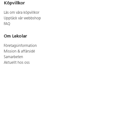
Köpvillkor
Läs om våra köpvillkor
Upptäck vår webbshop
FAQ
Om Lekolar
Företagsinformation
Mission & affärsidé
Samarbeten
Aktuellt hos oss
GDPR
Cookie Policy
Whistleblowing
Lediga jobb
Bruttoprislista lära, skapa, leka 2026-5
Bruttoprislista möbler 2026-3
Bruttoprislista lekplatsutrustning och utemiljö 2026-3
Kontakt
Öppettider kundtjänst: mån-tors 8-17, fre 8-16
Kundtjänst: 0479-19900
kundtjanst@lekolar.se