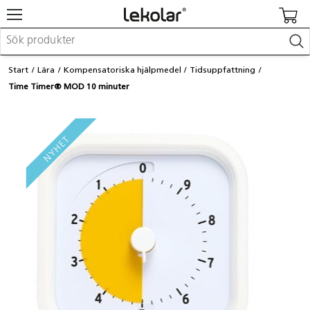
Möbler & inredning
Start
Lära
Kompensatoriska hjälpmedel
Tidsuppfattning
Lekplatsutrustning & utemiljö
Time Timer® MOD 10 minuter
Skapa
Leka
Lära
Barnvagnar & småbarnsartiklar
Skolförbrukning & kontorsmaterial
Logga in / Registrera dig
Hitta din säljare
Kontakta Lekolar