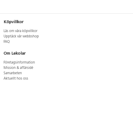
Köpvillkor
Läs om våra köpvillkor
Upptäck vår webbshop
FAQ
Om Lekolar
Företagsinformation
Mission & affärsidé
Samarbeten
Aktuellt hos oss
GDPR
Cookie Policy
Whistleblowing
Lediga jobb
Bruttoprislista lära, skapa, leka 2026-5
Bruttoprislista möbler 2026-3
Bruttoprislista lekplatsutrustning och utemiljö 2026-3
Kontakt