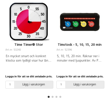
Time Timer® Stor
Timstock - 5, 10, 15, 20 min
Art.nr: 53240
Art.nr: 52396
A
En mycket smart och konkret
5, 10, 15, 20 min. Räknar ner i
klocka som tydligt visar hur lång
minuter med ljuspunkter. Av PE,
tid man har på sig, eller hur lång
ABS.
tid det är kvar. Ställ in det röda
fältet på önskad tid, t.ex. 30
Logga in för att se ditt avtalade pris.
Logga in för att se ditt avtalade pris.
L
min. Det röda fältet minskar
sedan i klockans riktning.
Lägg i varukorgen
Lägg i varukorgen
Inställningsbar från 0-60 min.
Denna stora modell passar
utmärkt att hänga på väggen
eller helt fristående i
klassrummet. Den har även en
magnetisk baksida. 1 st AA-