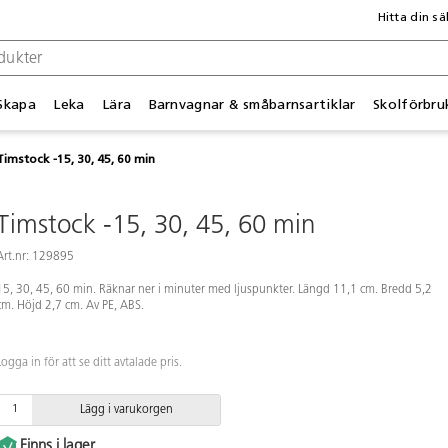
Hitta din sä
Skapa
Leka
Lära
Barnvagnar & småbarnsartiklar
Skolförbru
Timstock -15, 30, 45, 60 min
Timstock -15, 30, 45, 60 min
Art.nr: 129895
15, 30, 45, 60 min. Räknar ner i minuter med ljuspunkter. Längd 11,1 cm. Bredd 5,2
cm. Höjd 2,7 cm. Av PE, ABS.
Logga in för att se ditt avtalade pris.
Lägg i varukorgen
Finns i lager