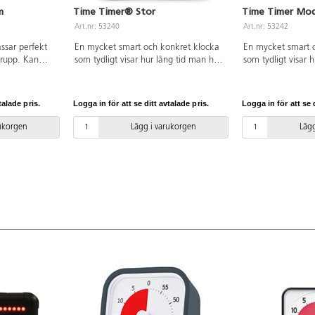
m
Time Timer® Stor
Time Timer Mo
Art.nr: 53240
Art.nr: 53242
ssar perfekt
En mycket smart och konkret klocka
En mycket smart 
grupp. Kan
som tydligt visar hur lång tid man har
som tydligt visar 
rd eller
på sig, eller hur lång tid det är kvar.
på sig, eller hur l
ar även en
Ställ in det röda fältet på önskad tid,
Ställ in det röda f
av-knapp för
t.ex. 30 min. Det röda fältet minskar
t.ex. 30 min, det 
talade pris.
Logga in för att se ditt avtalade pris.
Logga in för att se d
t: 19x19 cm.
sedan i klockans riktning.
sedan i klockans r
Inställningsbar från 0-60 min. Denna
Inställningsbar 0–
rukorgen
Lägg i varukorgen
Lägg
stora modell passar utmärkt att hänga
använda i en mind
på väggen eller helt fristående i
datorn, eller när m
klassrummet. Den har även en
uppgifter på viss t
magnetisk baksida. 1 st AA-batteri
krävs, ingår ej. P
krävs, ingår ej. På/av-knapp för alarm
på baksidan. Mått
på baksidan. Mått: 30x30 cm.
ABS och PC.
Material: ABS och PC.