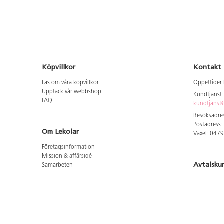
Köpvillkor
Kontakt
Läs om våra köpvillkor
Öppettider 
Upptäck vår webbshop
Kundtjänst
FAQ
kundtjanst@
Besöksadres
Postadress:
Om Lekolar
Växel: 047
Företagsinformation
Mission & affärsidé
Avtalsku
Samarbeten
Aktuellt hos oss
Logga in för
GDPR
Cookie Policy
Whistleblowing
Hitta vår
Lediga jobb
Bruttoprislista lära, skapa, leka 2026-5