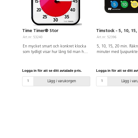
Time Timer® Stor
Timstock - 5, 10, 15,
Art.nr: 53240
Art.nr: 52396
En mycket smart och konkret klocka
5, 10, 15, 20 min. Räkn
som tydligt visar hur lång tid man har
minuter med ljuspunkte
på sig, eller hur lång tid det är kvar.
Ställ in det röda fältet på önskad tid,
t.ex. 30 min. Det röda fältet minskar
Logga in för att se ditt avtalade pris.
Logga in för att se ditt av
sedan i klockans riktning.
Inställningsbar från 0-60 min. Denna
Lägg i varukorgen
Lägg i va
stora modell passar utmärkt att hänga
på väggen eller helt fristående i
klassrummet. Den har även en
magnetisk baksida. 1 st AA-batteri
krävs, ingår ej. På/av-knapp för alarm
på baksidan. Mått: 30x30 cm.
Material: ABS och PC.