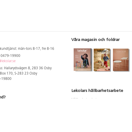
Våra magasin och foldrar
kundtjänst: mån-tors 8-17, fre 8-16
: 0479-19900
lekolar.se
s: Hallarydsvägen 8, 283 36 Osby
 Box 170, S-283 23 Osby
9-19800
Lekolars hållbarhetsarbete
nd?
Hållbarhetsarbete
Hållbarhetsredovisning 2023
 att se dina rabatterade priser
Produktsäkerhet & kvalitet
Giftfri Förskola
a säljare och utbildare