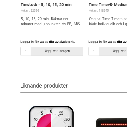
Timstock - 5, 10, 15, 20 min
Time Timer® Mediu
Art.nr: 52396
Art.nr: 118645
5, 10, 15, 20 min. Räknar ner i
Original Time Timern pa
minuter med ljuspunkter. Av PE, ABS.
både individuellt och i 
användas stående på bo
hängas på vägg. Den h
magnetisk baksida. På/
Logga in för att se ditt avtalade pris.
Logga in för att se ditt av
alarm på baksidan. Måt
Material: ABS och PC.
Lägg i varukorgen
Lägg i va
Liknande produkter