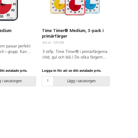
edium
Time Timer® Medium, 3-pack i
primärfärger
Art.nr: 135100
ern passar perfekt
och i grupp. Kan
3 st/fp. Time Timer® i primärfärgerna
på bord eller
(röd, gul och blå.) De olika färgerna
Den har även en
kan tillhöra olika delar av rummet,
. På/av-knapp för
t.ex. lugna delen, skapandedelen
itt avtalade pris.
Logga in för att se ditt avtalade pris.
n. Mått: 19x19 cm.
eller läshörnan. Kan användas på en
 PC.
plan yta eller hängas på vägg. Den
 i varukorgen
Lägg i varukorgen
har även en magnetisk baksida.
Behöver 2xAA-batterier, ingår ej.
På/av-knapp för alarm på baksidan.
Mått: 19x19x3,8 cm. Material: ABS
och PC.