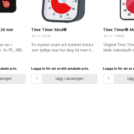
 20 min
Time Timer Mod®
Time Timer® M
Art.nr: 53242
Art.nr: 118645
ar ner i
En mycket smart och konkret klocka
Original Time Tim
r. Av PE, ABS.
som tydligt visar hur lång tid man har
både individuellt 
på sig, eller hur lång tid det är kvar.
användas stående 
Ställ in det röda fältet på önskad tid,
hängas på vägg. 
t.ex. 30 min, det röda fältet minskar
magnetisk baksida
talade pris.
Logga in för att se ditt avtalade pris.
Logga in för att se d
sedan i klockans riktning.
alarm på baksida
Inställningsbar 0–60 min. Perfekt att
Material: ABS och
rukorgen
Lägg i varukorgen
Lägg
använda i en mindre grupp, vid
datorn, eller när man vill utföra olika
uppgifter på viss tid. 1 st AA-batteri
krävs, ingår ej. På/av-knapp för alarm
på baksidan. Mått: 9x9 cm. Material:
ABS och PC.