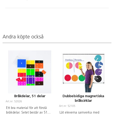
Andra köpte också
Bråkdelar, 51 delar
Dubbelsidiga magnetiska
bråkcirklar
Art.nr: 52026
A
Art.nr: 52105
Ett bra material för att förstå
bråkdelar. Setet består av 51
Låt eleverna samverka med