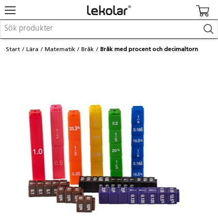
Möbler & inredning
Start
Lära
Matematik
Bråk
Bråk med procent och decimaltorn
Lekplatsutrustning & utemiljö
Skapa
Leka
Lära
Barnvagnar & småbarnsartiklar
Skolförbrukning & kontorsmaterial
Logga in / Registrera dig
Hitta din säljare
Kontakta Lekolar