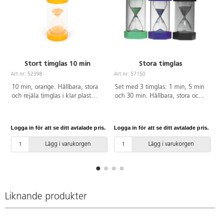
Stort timglas 10 min
Stora timglas
Art.nr: 52398
Art.nr: 57150
A
10 min, orange. Hållbara, stora
Set med 3 timglas: 1 min, 5 min
och rejäla timglas i klar plast
och 30 min. Hållbara, stora och
med gjutna basplattor.
rejäla timglas i klar plast med
Konkretiserar tiden och
gjutna basplattor. Konkretiserar
tidsbegreppen för barnen.
tiden och tidsbegreppen för
Logga in för att se ditt avtalade pris.
Logga in för att se ditt avtalade pris.
L
Perfekt för experiment,
barnen. Perfekt för experiment,
tidtagning, spel och lek. Av PE,
tidtagning, spel och lek. Höjd: 16
Lägg i varukorgen
Lägg i varukorgen
PU och akryl. PVC-fri. Höjd: 16
cm. PVC-fri.
cm. Från 3 år.
Liknande produkter