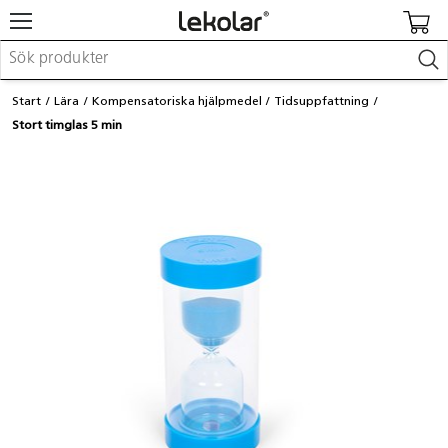
Möbler & inredning
Start
Lära
Kompensatoriska hjälpmedel
Tidsuppfattning
Lekplatsutrustning & utemiljö
Stort timglas 5 min
Skapa
Leka
Lära
Barnvagnar & småbarnsartiklar
Skolförbrukning & kontorsmaterial
Logga in / Registrera dig
Hitta din säljare
Kontakta Lekolar