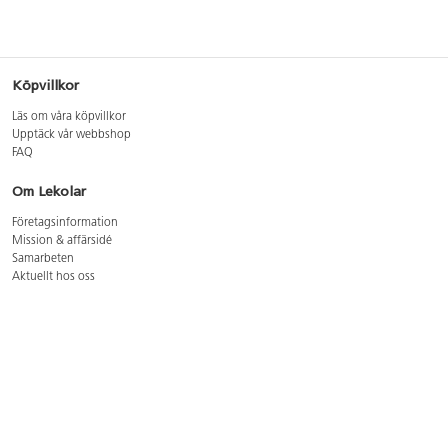
Köpvillkor
Läs om våra köpvillkor
Upptäck vår webbshop
FAQ
Om Lekolar
Företagsinformation
Mission & affärsidé
Samarbeten
Aktuellt hos oss
GDPR
Cookie Policy
Whistleblowing
Lediga jobb
Bruttoprislista lära, skapa, leka 2026-5
Bruttoprislista möbler 2026-3
Bruttoprislista lekplatsutrustning och utemiljö 2026-3
Kontakt