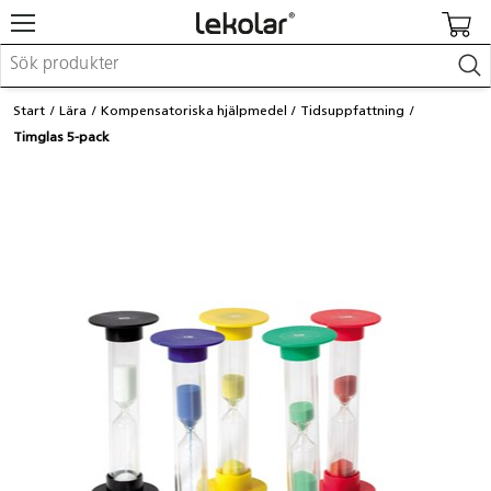
Möbler & inredning
Start
Lära
Kompensatoriska hjälpmedel
Tidsuppfattning
Lekplatsutrustning & utemiljö
Timglas 5-pack
Skapa
Leka
Lära
Barnvagnar & småbarnsartiklar
Skolförbrukning & kontorsmaterial
Logga in / Registrera dig
Hitta din säljare
Kontakta Lekolar