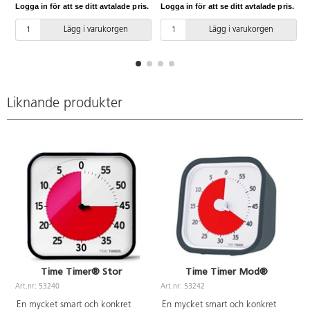
Logga in för att se ditt avtalade pris.
Logga in för att se ditt avtalade pris.
L
barnen. Perfekt för experiment,
tidtagning, spel och lek. Höjd: 16
Lägg i varukorgen
Lägg i varukorgen
cm. PVC-fri.
Liknande produkter
Time Timer® Stor
Time Timer Mod®
Art.nr: 53240
Art.nr: 53242
A
En mycket smart och konkret
En mycket smart och konkret