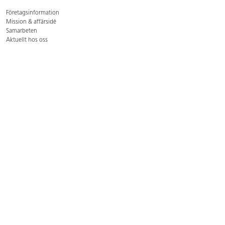
Företagsinformation
Mission & affärsidé
Samarbeten
Aktuellt hos oss
GDPR
Cookie Policy
Whistleblowing
Lediga jobb
Bruttoprislista lära, skapa, leka 2026-5
Bruttoprislista möbler 2026-3
Bruttoprislista lekplatsutrustning och utemiljö 2026-3
Kontakt
Öppettider kundtjänst: mån-tors 8-17, fre 8-16
Kundtjänst: 0479-19900
kundtjanst@lekolar.se
Besöksadress: Hallarydsvägen 8, 283 36 Osby
Postadress: Box 170, S-283 23 Osby
Växel: 0479-19800
Avtalskund?