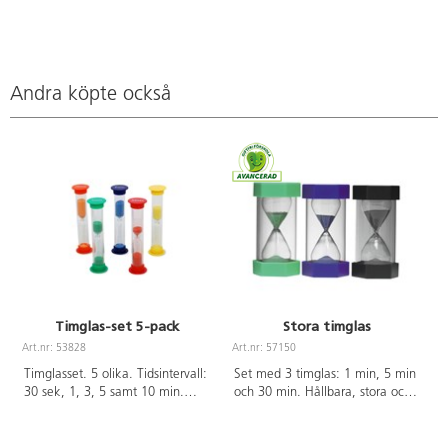
Andra köpte också
Timglas-set 5-pack
Stora timglas
Art.nr: 53828
Art.nr: 57150
A
Timglasset. 5 olika. Tidsintervall:
Set med 3 timglas: 1 min, 5 min
30 sek, 1, 3, 5 samt 10 min.
och 30 min. Hållbara, stora och
Höjd 10 cm. Av akryl och PE.
rejäla timglas i klar plast med
Från 3 år.
gjutna basplattor. Konkretiserar
tiden och tidsbegreppen för