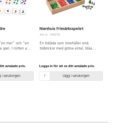
dre
Nienhuis Frimärksspelet
Art.nr: 144370
”en mer” och ”en
En trälåda som innehåller små
 spel. I mitten av
träbrickor med gröna ental, blåa
ort finns en bild
tiotal, röda hundratal och gröna
net skall nu placera
tusental (1, 10, 100, 1 000 är tryckta
åller ”en mer” till
på brickorna). Marker och käglor i
itt avtalade pris.
Logga in för att se ditt avtalade pris.
ch ”en mindre” till
samma färger. Konkret material för
r 12 stora
beräkningar i alla räknesätt. Barnet
 i varukorgen
Lägg i varukorgen
36 små kort samt
kan arbeta vidare med addition,
fri.
subtraktion, multiplikation och
division på egen hand. Materialet kan
även användas till en grupp barn som
ett växelspel tillsammans med en
eller flera tärningar. Från 6 år.