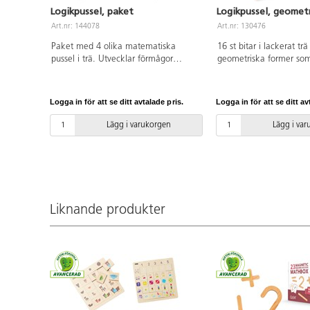
Logikpussel, paket
Logikpussel, geomet
Art.nr: 144078
Art.nr: 130476
Paket med 4 olika matematiska
16 st bitar i lackerat t
pussel i trä. Utvecklar förmågor
geometriska former som 
gällande siffror och antal,
barnen att känna igen.
rumsuppfattning, geometriska
21x21x0,7 cm. Mått på 
formerm och storlekar. PVC-fri. Ålder:
4x4x0,4 cm. PVC-fri.
Logga in för att se ditt avtalade pris.
Logga in för att se ditt av
från 3 år.
Lägg i varukorgen
Lägg i va
Liknande produkter