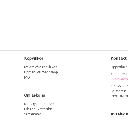
Köpvillkor
Kontakt
Läs om våra köpvillkor
Öppettider 
Upptäck vår webbshop
Kundtjänst
FAQ
kundtjanst@
Besöksadres
Postadress:
Om Lekolar
Växel: 047
Företagsinformation
Mission & affärsidé
Avtalsku
Samarbeten
Aktuellt hos oss
Logga in för
GDPR