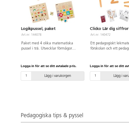
Logikpussel, paket
Clicko Lär dig siffror
Art.nr: 144078
Art.nr: 140472
Paket med 4 olika matematiska
Ett pedagogiskt lekmater
pussel i trä. Utvecklar förmågor
förskolan och ett pedag
gällande siffror och antal,
läromedel för förskolek
rumsuppfattning, geometriska
grundskola vilket ökar 
formerm och storlekar. PVC-fri. Ålder:
nyfikenhet och intresse f
Logga in för att se ditt avtalade pris.
Logga in för att se ditt av
från 3 år.
matematik och geometri
små händer som ännu int
Lägg i varukorgen
Lägg i va
hålla i en penna. Matt
innehåller 23 magnetisk
siffrorna 0-9, sifferkort
handledning med tips p
lekar, aktiviteter och s
korten som de är och le
och antal, eller använ
Pedagogiska tips & pyssel
byggstöd och mall för at
siffrorna kan byggas. Vi
Mått: 26×20×6 cm. PVC-