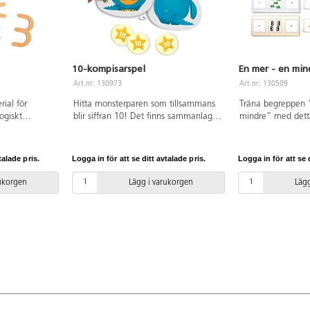
10-kompisarspel
En mer - en min
Art.nr: 130973
Art.nr: 130509
ial för
Hitta monsterparen som tillsammans
Träna begreppen 
ogiskt
blir siffran 10! Det finns sammanlagt
mindre” med detta
lass och
44 monster, alla identiska på ena
varje instruktionsk
barnens
sidan men med olika nummer mellan
med ett antal. Bar
ör siffror,
0-10 på andra sidan. Spelet innehåller
ett kort som inneh
talade pris.
Logga in för att se ditt avtalade pris.
Logga in för att se d
. Perfekt för
olika spelregler som anpassar sig till
höger om bilden o
e lärt sig att
spelarnas nivå eller förkunskaper. Ett
vänster. Innehålle
rukorgen
Lägg i varukorgen
Lägg
eboxen
roligt sätt att lära sig addition och att
instruktionskort, 
a trädelar för
dela upp numret 10, grunden för att
instruktioner. PVC-
lek och en
utveckla huvudräkning och för att
å 12 olika
förbättra den mentala smidigheten i
pel. Använd
grundläggande uträkningar. PVC-fri.
k med siffror
Rekommenderas från 4 till 8 år.
d den som
t se hur
kt 700 g.
fri.