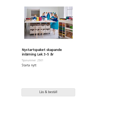
Nystartspaket skapande
inlärning Lek 3-5 år
Tipsnummer: 2501
Starta nytt
Läs & beställ