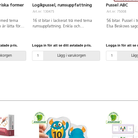
riska former
Logikpussel, rumsuppfattning
Pussel ABC
Art.nr: 130475
Art.nr: 75008
rä med tema
16 st bitar i lackerat trä med tema
56 bitar. Pussel i 
är lätta för
rumsuppfattning. Enkla och
Elsa Beskows sago
 Mått:
igenkännande bilder som underlättar
syns herr och fru 
delar:
barnens inlärningsprocess. PVC-fri.
bokstäverna Q oc
cm. PVC-fri. Från 
talade pris.
Logga in för att se ditt avtalade pris.
Logga in för att se d
rukorgen
Lägg i varukorgen
Lägg