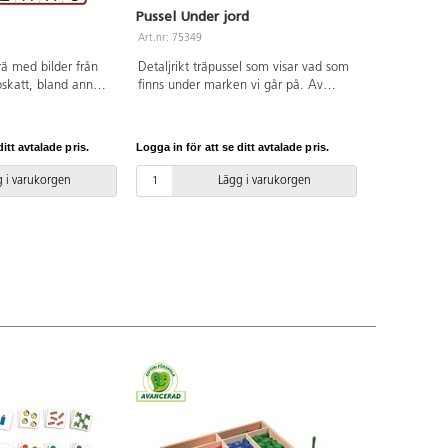
Pussel Under jord
Art.nr: 75349
trä med bilder från
Detaljrikt träpussel som visar vad som
skatt, bland annat
finns under marken vi går på. Av
Zetterqvist på
FSC-märkt trä. PVC-fri. Från 3 år.
h Z. Mått: 35x40
4 år.
itt avtalade pris.
Logga in för att se ditt avtalade pris.
 i varukorgen
Lägg i varukorgen