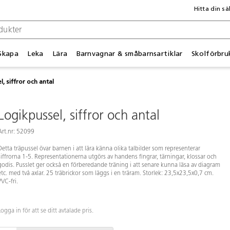
Hitta din sä
Skapa
Leka
Lära
Barnvagnar & småbarnsartiklar
Skolförbru
, siffror och antal
Logikpussel, siffror och antal
Art.nr: 52099
Detta träpussel övar barnen i att lära känna olika talbilder som representerar
siffrorna 1-5. Representationerna utgörs av handens fingrar, tärningar, klossar och
godis. Pusslet ger också en förberedande träning i att senare kunna läsa av diagram
etc. med två axlar. 25 träbrickor som läggs i en träram. Storlek: 23,5x23,5x0,7 cm.
PVC-fri.
Logga in för att se ditt avtalade pris.