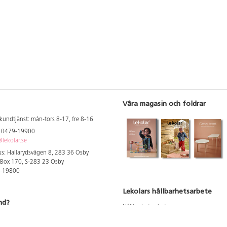
Våra magasin och foldrar
kundtjänst: mån-tors 8-17, fre 8-16
: 0479-19900
lekolar.se
s: Hallarydsvägen 8, 283 36 Osby
 Box 170, S-283 23 Osby
9-19800
Lekolars hållbarhetsarbete
nd?
Hållbarhetsarbete
Hållbarhetsredovisning 2023
 att se dina rabatterade priser
Produktsäkerhet & kvalitet