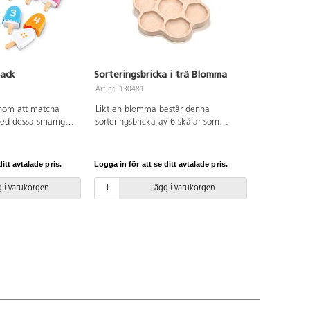
pack
Sorteringsbricka i trä Blomma
Art.nr: 130481
nom att matcha
Likt en blomma består denna
med dessa smarriga
sorteringsbricka av 6 skålar som
 i läckra färger.
symboliserar blad samt 1
på överdraget och
centrumskål. Brickan är idealisk för
assen. Setet
samlande och sortering men även
itt avtalade pris.
Logga in för att se ditt avtalade pris.
sar och 10 överdrag.
tidig matematik. För inom- och
 Från 2 år.
utomhusbruk. Av FSC-märkt trä. Från
 i varukorgen
Lägg i varukorgen
18 månader. PVC-fri.