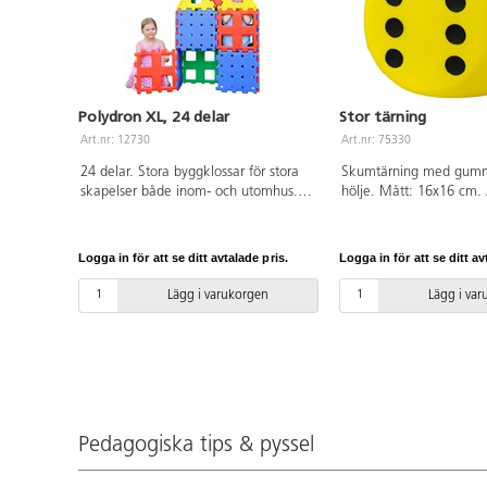
Polydron XL, 24 delar
Stor tärning
Art.nr: 12730
Art.nr: 75330
24 delar. Stora byggklossar för stora
Skumtärning med gumm
skapelser både inom- och utomhus.
hölje. Mått: 16x16 cm.
Klossarna är enkla att sätta ihop och
polyuretan. PVC-fri.
lämpar sig väl för samarbete.
Innehåller 16 kvadrater och 8
Logga in för att se ditt avtalade pris.
Logga in för att se ditt av
trianglar. Passar bra att kombinera
med art 12900 Polydron byggklossar.
Lägg i varukorgen
Lägg i va
Tvättråd: Handtvätt med mild
ytdesinfektion. Av PE. PVC-fri. Från 2
år. Kompatibelt med Polydron XL
naturfärger samt Polydron XL Geo
Dome.
Pedagogiska tips & pyssel