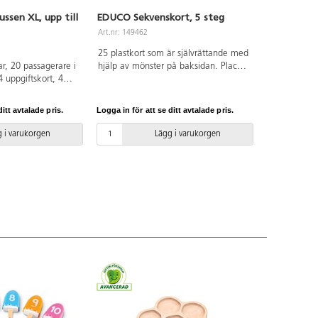
sen XL, upp till
EDUCO Sekvenskort, 5 steg
Art.nr: 149462
25 plastkort som är självrättande med
lar, 20 passagerare i
hjälp av mönster på baksidan. Placera
4 uppgiftskort, 4
5 kort i en logisk följd och skapa en
älåda. Låt
berättelse. Utveckla logiskt tänkande
eller av bussen för
och berättarförmåga. Uppmuntra
itt avtalade pris.
Logga in för att se ditt avtalade pris.
ka färdigheter. Hur
barn att skapa egna berättelser.
re åker med
Trälåda för förvaring och manual på
 i varukorgen
Lägg i varukorgen
ar, tärningar och
engelska ingår. Mått på korten: 9x9
ationen och
cm, mått trälåda: 24x12,5x7 cm. Från
el och lektioner.
3 år.
g, addition och
ll 20. Mått: buss
giftskort 15x10 cm,
 cm. Från 3 år.