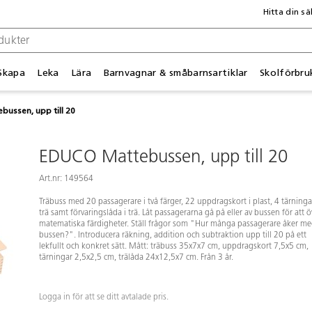
Hitta din sä
Skapa
Leka
Lära
Barnvagnar & småbarnsartiklar
Skolförbru
ussen, upp till 20
EDUCO Mattebussen, upp till 20
Art.nr: 149564
Träbuss med 20 passagerare i två färger, 22 uppdragskort i plast, 4 tärningar
trä samt förvaringslåda i trä. Låt passagerarna gå på eller av bussen för att 
matematiska färdigheter. Ställ frågor som "Hur många passagerare åker m
bussen?". Introducera räkning, addition och subtraktion upp till 20 på ett
lekfullt och konkret sätt. Mått: träbuss 35x7x7 cm, uppdragskort 7,5x5 cm,
tärningar 2,5x2,5 cm, trälåda 24x12,5x7 cm. Från 3 år.
Logga in för att se ditt avtalade pris.