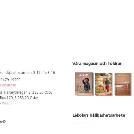
Våra magasin och foldrar
kundtjänst: mån-tors 8-17, fre 8-16
: 0479-19900
lekolar.se
s: Hallarydsvägen 8, 283 36 Osby
 Box 170, S-283 23 Osby
9-19800
Lekolars hållbarhetsarbete
nd?
Hållbarhetsarbete
Hållbarhetsredovisning 2023
 att se dina rabatterade priser