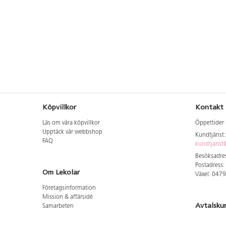
Köpvillkor
Kontakt
Läs om våra köpvillkor
Öppettider 
Upptäck vår webbshop
Kundtjänst
FAQ
kundtjanst@
Besöksadres
Postadress:
Om Lekolar
Växel: 047
Företagsinformation
Mission & affärsidé
Avtalsku
Samarbeten
Aktuellt hos oss
Logga in för
GDPR