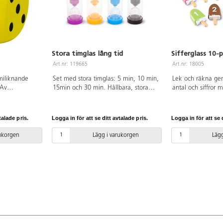
Stora timglas lång tid
Sifferglass 10-
Art.nr: 119665
Art.nr: 18005
iliknande
Set med stora timglas: 5 min, 10 min,
Lek och räkna ge
 Av
15min och 30 min. Hållbara, stora
antal och siffror 
och rejäla timglas i klar plast med
glassar överdragna
gjutna basplattor. Konkretiserar tiden
Siffran är tryckt 
och tidsbegreppen för barnen. Perfekt
antalet inne på gl
talade pris.
Logga in för att se ditt avtalade pris.
Logga in för att se d
för experiment, tidtagning, spel och
innehåller 10 glas
lek. Höjd: 16 cm. Från 1 år.
Material: PS, PVC.
rukorgen
Lägg i varukorgen
Lägg