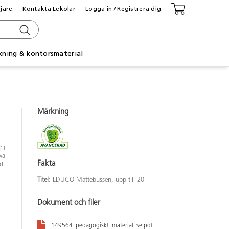
ljare
Kontakta Lekolar
Logga in / Registrera dig
kning & kontorsmaterial
Märkning
 i
öva
Fakta
ed
Titel:
EDUCO Mattebussen, upp till 20
Dokument och filer
149564_pedagogiskt_material_se.pdf