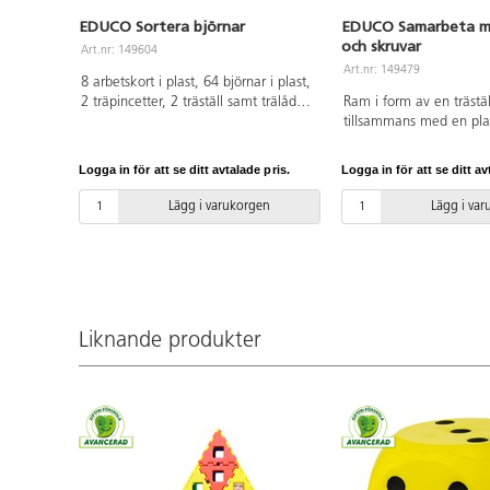
EDUCO Sortera björnar
EDUCO Samarbeta m
och skruvar
Art.nr: 149604
Art.nr: 149479
8 arbetskort i plast, 64 björnar i plast,
2 träpincetter, 2 träställ samt trälåda
Ram i form av en trästä
för förvaring. Placera uppgiftskortet i
tillsammans med en pla
trästället och sortera sedan björnar
hål i, 16 uppgiftskort, 
utefter vad uppgiftskortet visar.
muttrar i fyra färger sam
Logga in för att se ditt avtalade pris.
Logga in för att se ditt av
Använd träpincetterna för finmotorisk
förvaring av allt materia
träning. Uppgiftskorten visar olika
på motsatta sidor av ra
Lägg i varukorgen
Lägg i va
sorteringsutmaningar. Mått trälådan:
ett uppdragskort och sa
33,5x22,5x7 cm. Från 3 år.
att sätta ihop delarna. 
och geometriska former
främjar kommunikation, 
finmotorik och inte min
Manual på engelska ing
Liknande produkter
trälåda: 43,5x33,5x7,5 