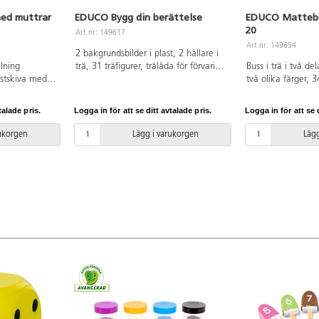
ed muttrar
EDUCO Bygg din berättelse
EDUCO Mattebus
20
Art.nr: 149617
Art.nr: 149654
2 bakgrundsbilder i plast, 2 hållare i
llning
trä, 31 träfigurer, trälåda för förvaring.
Buss i trä i två de
stskiva med
Placera en bakgrundsbild i trähållaren
två olika färger, 3
64 skruvar och
och skapa en berättelse genom att
tärningar i trä. tr
t trälåda för
skjuta in träfigurer i spåren som finns i
passagerare gå på 
talade pris.
Logga in för att se ditt avtalade pris.
Logga in för att se d
l. Arbeta i par
hållaren. Materialet tränar också
att öva matematis
mbrädan. Följ
olika rumsliga begrepp som t.ex.
många passagera
rukorgen
Lägg i varukorgen
Lägg
marbeta för
framför, bakom, till höger om och
bussen? Stoppskylt
Träna färger
mellan. Främjar ordförråd, kreativitet
spelkort ökar vari
. Materialet
och förståelse för den logiska
komplexiteten i sp
kreativitet,
strukturen i en berättelse. Mått
Introducera räknin
st samarbete.
trälådan: 33,5x22,5x7 cm. Från 3 år.
subtraktion upp ti
år. Mått
91x18x18 cm, upp
cm. Från 4 år.
trälåda 24x12,5x7