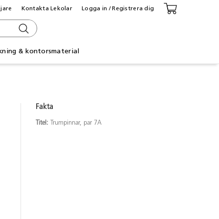
ljare
Kontakta Lekolar
Logga in / Registrera dig
kning & kontorsmaterial
Fakta
Titel:
Trumpinnar, par 7A