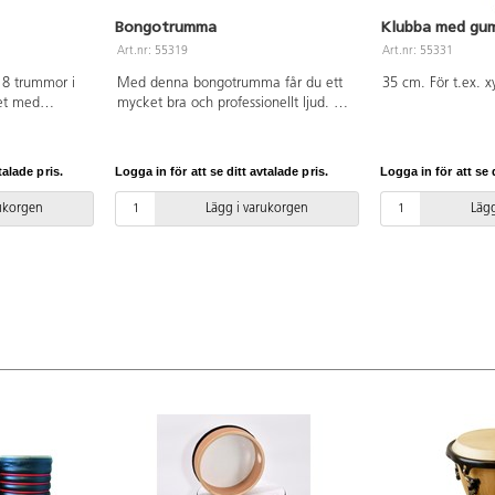
Bongotrumma
Klubba med gu
Art.nr: 55319
Art.nr: 55331
 8 trummor i
Med denna bongotrumma får du ett
35 cm. För t.ex. x
set med
mycket bra och professionellt ljud. Av
har inga
trä och skinn. Inställningsbar.
na är också
Trumhuvuden är ø 19 och ø 22 cm.
ummorna är
Från 3 år.
talade pris.
Logga in för att se ditt avtalade pris.
Logga in för att se d
 att även små
tidigt som de
rukorgen
Lägg i varukorgen
Lägg
 de inte går
rna går även
de inte tar så
nvänds. PVC-