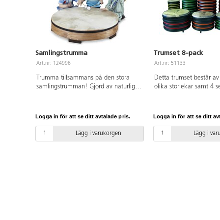
Samlingstrumma
Trumset 8-pack
Art.nr: 124996
Art.nr: 51133
Trumma tillsammans på den stora
Detta trumset består av
samlingstrumman! Gjord av naturligt
olika storlekar samt 4 
material och stadig nog för flera barn.
trumpinnar. Trummorna 
Använd händerna eller de
skarpa kanter och rillor
medföljande klubborna. Mått 90 cm.
roliga att spela på. Tr
Logga in för att se ditt avtalade pris.
Logga in för att se ditt av
PVC-fri.
väldigt lätta vilket gör
barn kan bära dem, sam
Lägg i varukorgen
Lägg i va
är robusta vilket gör att
sönder så lätt. Trummo
att ställa i varandra så 
stor plats när de inte a
fri.