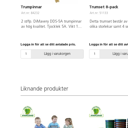
Trumpinnar
Trumset 8-pack
Art.nr: 84232
Art.nr: 51133
2 st/fp. DiMavery DDS-5A trumpinnar
Detta trumset består av
av hög kvalitet. Tjocklek 5A. Vikt 100
olika storlekar samt 4 
g. Av lönn.
trumpinnar. Trummorna 
skarpa kanter och rillor
roliga att spela på. Tr
Logga in för att se ditt avtalade pris.
Logga in för att se ditt av
väldigt lätta vilket gör
barn kan bära dem, sam
Lägg i varukorgen
Lägg i va
är robusta vilket gör att
sönder så lätt. Trummo
att ställa i varandra så 
stor plats när de inte a
fri.
Liknande produkter