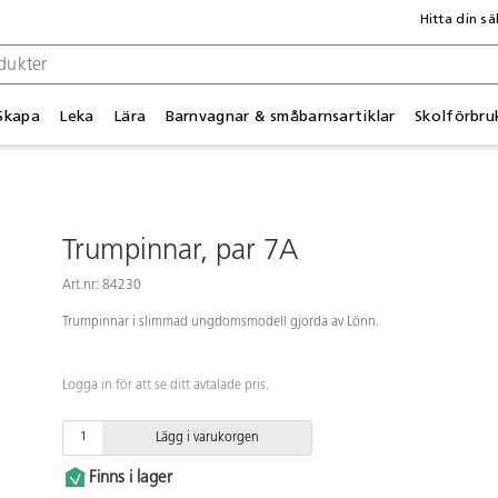
Hitta din sä
Skapa
Leka
Lära
Barnvagnar & småbarnsartiklar
Skolförbru
Trumpinnar, par 7A
Art.nr: 84230
Trumpinnar i slimmad ungdomsmodell gjorda av Lönn.
Logga in för att se ditt avtalade pris.
Lägg i varukorgen
Finns i lager