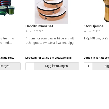
Handtrummor set
Stor Djembe
Art.nr: 121747
Art.nr: 75367
 8 trummor i
4 trummor som passar både enskilt
Höjd 48 cm, ø 25 
set med
och i grupp. Av bästa kvalitet. Ligger
har inga
bekvämt i handen. Mått: 30, 25, 20,
na är också
15 cm.
ummorna är
talade pris.
Logga in för att se ditt avtalade pris.
Logga in för att se d
 att även små
tidigt som de
rukorgen
Lägg i varukorgen
Lägg
 de inte går
rna går även
de inte tar så
nvänds. PVC-