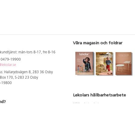
Våra magasin och foldrar
kundtjänst: mån-tors 8-17, fre 8-16
: 0479-19900
lekolar.se
s: Hallarydsvägen 8, 283 36 Osby
 Box 170, S-283 23 Osby
9-19800
Lekolars hållbarhetsarbete
nd?
Hållbarhetsarbete
Hållbarhetsredovisning 2023
 att se dina rabatterade priser
Produktsäkerhet & kvalitet
Giftfri Förskola
a säljare och utbildare