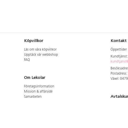
Köpvillkor
Kontakt
Läs om våra köpvillkor
Öppettider 
Upptäck vår webbshop
Kundtjänst
FAQ
kundtjanst@
Besöksadres
Postadress:
Om Lekolar
Växel: 047
Företagsinformation
Mission & affärsidé
Avtalsku
Samarbeten
Aktuellt hos oss
Logga in för
GDPR
Cookie Policy
Whistleblowing
Hitta vår
Lediga jobb
Bruttoprislista lära, skapa, leka 2026-5