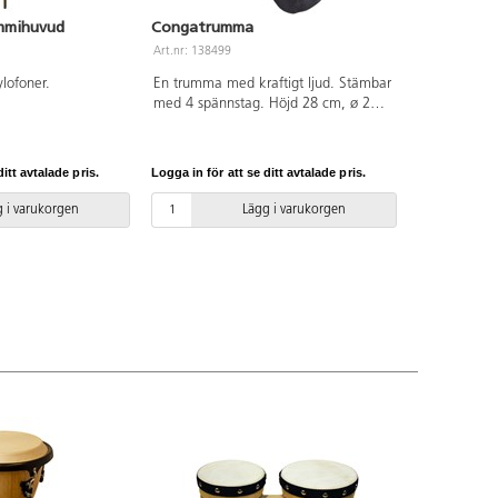
mmihuvud
Congatrumma
Art.nr: 138499
ylofoner.
En trumma med kraftigt ljud. Stämbar
med 4 spännstag. Höjd 28 cm, ø 20
cm. Av trä och naturlig hud.
itt avtalade pris.
Logga in för att se ditt avtalade pris.
 i varukorgen
Lägg i varukorgen