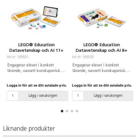
LEGO® Education
LEGO® Education
Datavetenskap och AI 11+
Datavetenskap och AI 8+
Art.nr: 165521
Art.nr: 165520
A
Engagerar elever i konkret
Engagerar elever i konkret
lärande, oavsett kunskapsnivå.
lärande, oavsett kunskapsnivå.
Varje låda innehåller 379
Varje låda innehåller 321
LEGO®-klossar, dubbelmotor,
LEGO®-klossar, dubbelmotor,
Logga in för att se ditt avtalade pris.
Logga in för att se ditt avtalade pris.
L
singelmoter, färgsensor, kontroll,
färgsensor, anslutningskort och
2 anslutningskort och
bygginstruktioner, vilket ger fyra
Lägg i varukorgen
Lägg i varukorgen
bygginstruktioner, vilket ger fyra
elever möjligheter att samarbeta
elever möjligheter att samarbeta
och lösa olika lektioner på ett
och lösa olika lektioner på ett
engagerat och inkluderande vis.
engagerat och inkluderande vis.
Varje lektion uppmuntrar till
Varje lektion uppmuntrar till
utveckling av datalogiskt
utveckling av datalogiskt
tänkande, inklusive
Liknande produkter
tänkande, inklusive
problemlösning, logik och
problemlösning, logik och
kreativitet, och stärker eleverna