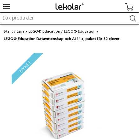
Möbler & inredning
Start
Lära
LEGO® Education
LEGO® Education
Lekplatsutrustning & utemiljö
LEGO® Education Datavetenskap och AI 11+, paket för 32 elever
Skapa
Leka
Lära
Barnvagnar & småbarnsartiklar
Skolförbrukning & kontorsmaterial
Logga in / Registrera dig
Hitta din säljare
Kontakta Lekolar