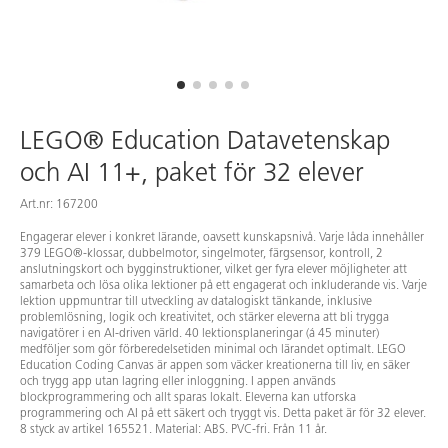
LEGO® Education Datavetenskap
och AI 11+, paket för 32 elever
Art.nr: 167200
Engagerar elever i konkret lärande, oavsett kunskapsnivå. Varje låda innehåller
379 LEGO®-klossar, dubbelmotor, singelmoter, färgsensor, kontroll, 2
anslutningskort och bygginstruktioner, vilket ger fyra elever möjligheter att
samarbeta och lösa olika lektioner på ett engagerat och inkluderande vis. Varje
lektion uppmuntrar till utveckling av datalogiskt tänkande, inklusive
problemlösning, logik och kreativitet, och stärker eleverna att bli trygga
navigatörer i en AI-driven värld. 40 lektionsplaneringar (á 45 minuter)
medföljer som gör förberedelsetiden minimal och lärandet optimalt. LEGO
Education Coding Canvas är appen som väcker kreationerna till liv, en säker
och trygg app utan lagring eller inloggning. I appen används
blockprogrammering och allt sparas lokalt. Eleverna kan utforska
programmering och AI på ett säkert och tryggt vis. Detta paket är för 32 elever.
8 styck av artikel 165521. Material: ABS. PVC-fri. Från 11 år.