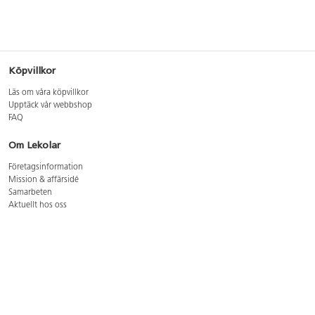
Köpvillkor
Läs om våra köpvillkor
Upptäck vår webbshop
FAQ
Om Lekolar
Företagsinformation
Mission & affärsidé
Samarbeten
Aktuellt hos oss
GDPR
Cookie Policy
Whistleblowing
Lediga jobb
Bruttoprislista lära, skapa, leka 2026-5
Bruttoprislista möbler 2026-3
Bruttoprislista lekplatsutrustning och utemiljö 2026-3