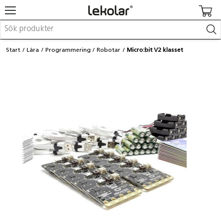
Möbler & inredning
Start
Lära
Programmering
Robotar
Micro:bit V2 klasset
Lekplatsutrustning & utemiljö
Skapa
Leka
Lära
Barnvagnar & småbarnsartiklar
Skolförbrukning & kontorsmaterial
Logga in / Registrera dig
Hitta din säljare
Kontakta Lekolar