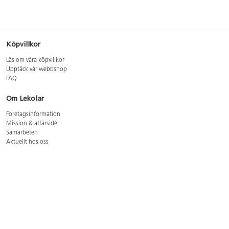
Köpvillkor
Läs om våra köpvillkor
Upptäck vår webbshop
FAQ
Om Lekolar
Företagsinformation
Mission & affärsidé
Samarbeten
Aktuellt hos oss
GDPR
Cookie Policy
Whistleblowing
Lediga jobb
Bruttoprislista lära, skapa, leka 2026-5
Bruttoprislista möbler 2026-3
Bruttoprislista lekplatsutrustning och utemiljö 2026-3
Kontakt