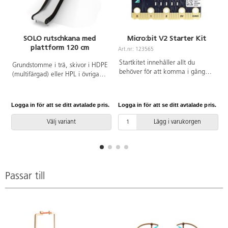
SOLO rutschkana med
Micro:bit V2 Starter Kit
plattform 120 cm
Art.nr: 123565
A
Startkitet innehåller allt du
Grundstomme i trä, skivor i HDPE
behöver för att komma i gång
(multifärgad) eller HPL i övriga
med micro:bit. Innehåller BBC
färger. Vid installation ska alltid
micro:bit V2, 1 m USB-kabel, en
den medföljande manualen
batterihållare och 2 st AAA-
användas. Den senaste versionen
Logga in för att se ditt avtalade pris.
Logga in för att se ditt avtalade pris.
L
batterier.
finns att tillgå på begäran.
Leverantörens artikelnummer
Välj variant
Lägg i varukorgen
SOLO WD1442 Inkluderar
markförankring K1.
Passar till