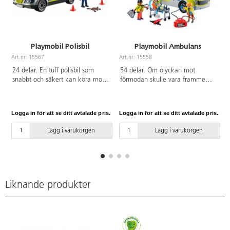
Playmobil Polisbil
Playmobil Ambulans
Art.nr: 15567
Art.nr: 15558
A
24 delar. En tuff polisbil som
54 delar. Om olyckan mot
snabbt och säkert kan köra mot
förmodan skulle vara framme
brottsplatsen. Polisbilen har ett
och någon av dina
avtagbart tak så att man enkelt
Playmobilfigurer snabbt behöver
kan placera polisfiguren som
kommer till sjukhus så behövs en
Logga in för att se ditt avtalade pris.
Logga in för att se ditt avtalade pris.
L
ingår. För ljud och ljus krävs 1 st
supersnabb ambulans. Setet
AAA-batteri, ingår ej. Av ABS.
innehåller ambulansbil, tre
Lägg i varukorgen
Lägg i varukorgen
PVC-fri. Från 4 år.
figurer och flera tillbehör. För ljud
och ljus krävs ett batteri 1,5 V
(AAA), ingår ej. Mått: 27x13x14
cm. Av ABS. PVC-fri. Från 4 år.
Liknande produkter