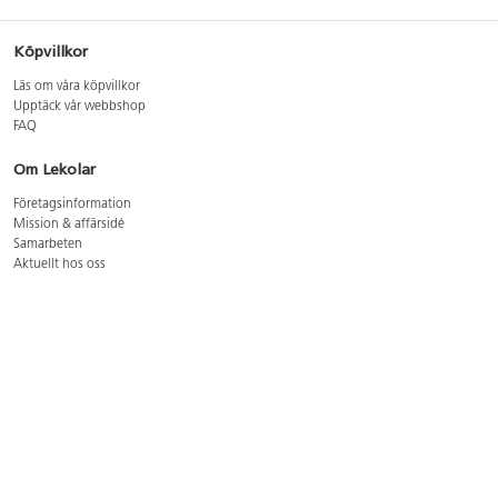
Köpvillkor
Läs om våra köpvillkor
Upptäck vår webbshop
FAQ
Om Lekolar
Företagsinformation
Mission & affärsidé
Samarbeten
Aktuellt hos oss
GDPR
Cookie Policy
Whistleblowing
Lediga jobb
Bruttoprislista lära, skapa, leka 2026-5
Bruttoprislista möbler 2026-3
Bruttoprislista lekplatsutrustning och utemiljö 2026-3
Kontakt
Öppettider kundtjänst: mån-tors 8-17, fre 8-16