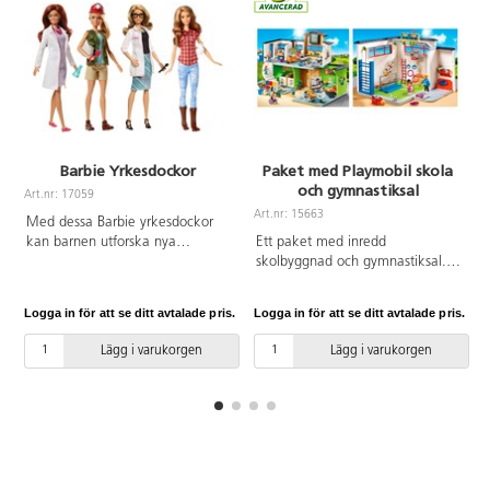
Barbie Yrkesdockor
Paket med Playmobil skola
och gymnastiksal
Art.nr: 17059
A
Art.nr: 15663
Med dessa Barbie yrkesdockor
kan barnen utforska nya
Ett paket med inredd
spännande yrken och
skolbyggnad och gymnastiksal.
möjligheter. Följ med Barbie på
Av ABS. PVC-fri. Från 4 år.
hennes jobbäventyr och skapa
Logga in för att se ditt avtalade pris.
Logga in för att se ditt avtalade pris.
L
historier om alla saker som kan
hända under en dag. Innehåller 3
Lägg i varukorgen
Lägg i varukorgen
barbiedockor med olika
yrkesinriktade klädesplagg.
Blandade yrken och modeller,
dubbletter kan förekomma. Av
PVC utan förbjudna ftalater. Från
3 år.