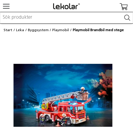
Möbler & inredning
Start
Leka
Byggsystem
Playmobil
Playmobil Brandbil med stege
Lekplatsutrustning & utemiljö
Skapa
Leka
Lära
Barnvagnar & småbarnsartiklar
Skolförbrukning & kontorsmaterial
Logga in / Registrera dig
Hitta din säljare
Kontakta Lekolar