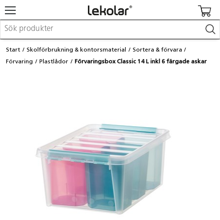
Möbler & inredning
Start
Skolförbrukning & kontorsmaterial
Sortera & förvara
Lekplatsutrustning & utemiljö
Förvaring
Plastlådor
Förvaringsbox Classic 14 L inkl 6 färgade askar
Skapa
Leka
Lära
Barnvagnar & småbarnsartiklar
Skolförbrukning & kontorsmaterial
Logga in / Registrera dig
Hitta din säljare
Kontakta Lekolar