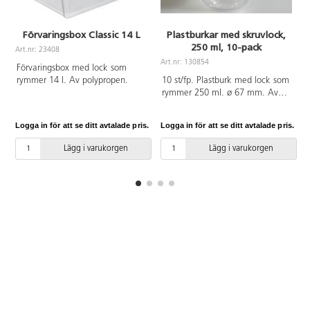
Förvaringsbox Classic 14 L
Plastburkar med skruvlock,
250 ml, 10-pack
Art.nr: 23408
A
Art.nr: 130854
Förvaringsbox med lock som
rymmer 14 l. Av polypropen.
10 st/fp. Plastburk med lock som
rymmer 250 ml. ø 67 mm. Av
PET och PE.
Logga in för att se ditt avtalade pris.
Logga in för att se ditt avtalade pris.
L
Lägg i varukorgen
Lägg i varukorgen