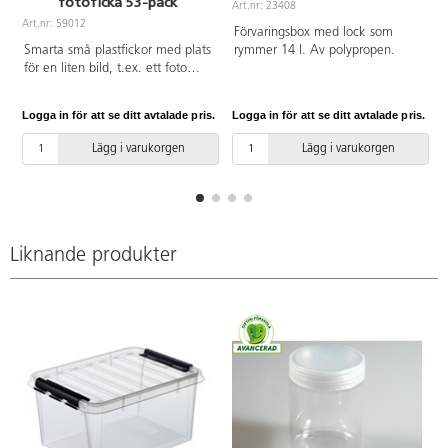
fotoficka 53-pack
Art.nr: 23408
A
Art.nr: 59012
Förvaringsbox med lock som
Smarta små plastfickor med plats
rymmer 14 l. Av polypropen.
för en liten bild, t.ex. ett foto
eller bild på innehåll i en låda.
Självhäftande klister på baksidan
Logga in för att se ditt avtalade pris.
Logga in för att se ditt avtalade pris.
L
så att man enkelt kan fästa dem
på olika typer av ytor. Kan även
Lägg i varukorgen
Lägg i varukorgen
användas för dagsschema eller
för att tydliggöra struktur. PVC-
fri.
Liknande produkter