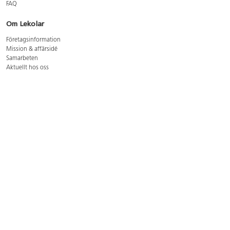
FAQ
Om Lekolar
Företagsinformation
Mission & affärsidé
Samarbeten
Aktuellt hos oss
GDPR
Cookie Policy
Whistleblowing
Lediga jobb
Bruttoprislista lära, skapa, leka 2026-5
Bruttoprislista möbler 2026-3
Bruttoprislista lekplatsutrustning och utemiljö 2026-3
Kontakt
Öppettider kundtjänst: mån-tors 8-17, fre 8-16
Kundtjänst: 0479-19900
kundtjanst@lekolar.se
Besöksadress: Hallarydsvägen 8, 283 36 Osby
Postadress: Box 170, S-283 23 Osby
Växel: 0479-19800