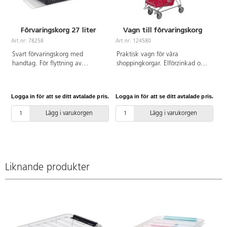
Förvaringskorg 27 liter
Vagn till förvaringskorg
Art.nr: 78258
Art.nr: 124580
Svart förvaringskorg med
Praktisk vagn för våra
handtag. För flyttning av
shoppingkorgar. Elförzinkad och
material mellan klassrummen,
klarlackad. 4 länkhjul 100 mm.
ut till gården, till utflykten m.m.
Belastning: 60 kg. Levereras
Stabil, stadig och stapelbar korg
utan korgar. Komplettera med
Logga in för att se ditt avtalade pris.
Logga in för att se ditt avtalade pris.
av polypropen. Brett och
78258 eller 124579.
greppvänligt handtag av
Lägg i varukorgen
Lägg i varukorgen
polypropen och glasfiber. Mått:
48x33x25 cm.
Liknande produkter