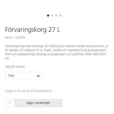
Förvaringskorg 27 L
Art.nr: 124579
Förvaringskorg med handtag. För flyttning av material mellan klassrummen, ut
till gården, till utflykten m.m. Stabil, stadig och stapelbar korg av polypropen.
Brett och greppvänligt handtag av polypropen och glasfiber. Mått: 48x33x25
cm.
Välj din variant
Färg
Logga in för att se ditt avtalade pris.
Lägg i varukorgen