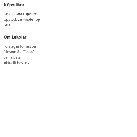
Köpvillkor
Läs om våra köpvillkor
Upptäck vår webbshop
FAQ
Om Lekolar
Företagsinformation
Mission & affärsidé
Samarbeten
Aktuellt hos oss
GDPR
Cookie Policy
Whistleblowing
Lediga jobb
Bruttoprislista lära, skapa, leka 2026-5
Bruttoprislista möbler 2026-3
Bruttoprislista lekplatsutrustning och utemiljö 2026-3
Kontakt
Öppettider kundtjänst: mån-tors 8-17, fre 8-16
Kundtjänst: 0479-19900
kundtjanst@lekolar.se