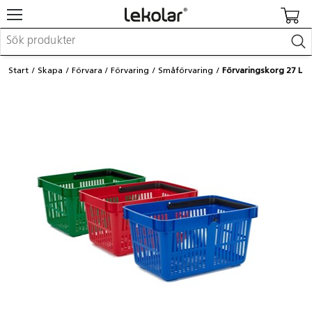
Möbler & inredning
Start
Skapa
Förvara
Förvaring
Småförvaring
Förvaringskorg 27 L
Lekplatsutrustning & utemiljö
Skapa
Leka
Lära
Barnvagnar & småbarnsartiklar
Skolförbrukning & kontorsmaterial
Logga in / Registrera dig
Hitta din säljare
Kontakta Lekolar