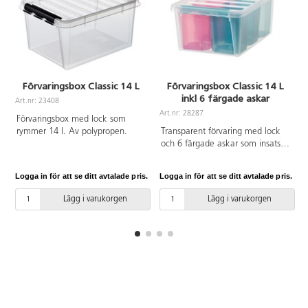
Förvaringsbox Classic 14 L
Förvaringsbox Classic 14 L
inkl 6 färgade askar
Art.nr: 23408
Art.nr: 28287
A
Förvaringsbox med lock som
rymmer 14 l. Av polypropen.
Transparent förvaring med lock
och 6 färgade askar som insats.
Innehåller 2 gula, 2 blåa och 2
rosa askar. Perfekt förvaring till
Logga in för att se ditt avtalade pris.
Logga in för att se ditt avtalade pris.
L
flera saker i en och samma box.
Av polypropen. Mått 40x30x18
Lägg i varukorgen
Lägg i varukorgen
cm.