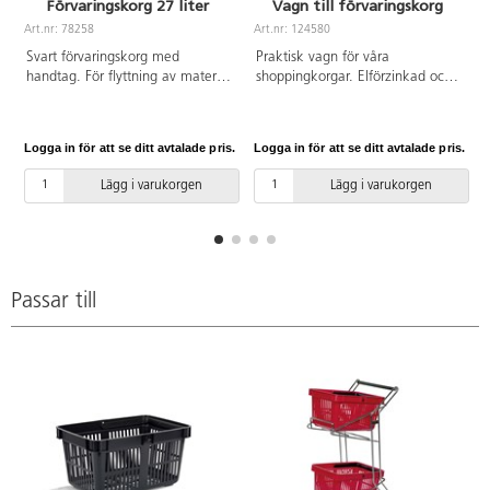
Förvaringskorg 27 liter
Vagn till förvaringskorg
Art.nr: 78258
Art.nr: 124580
Svart förvaringskorg med
Praktisk vagn för våra
handtag. För flyttning av material
shoppingkorgar. Elförzinkad och
mellan klassrummen, ut till
klarlackad. 4 länkhjul 100 mm.
gården, till utflykten m.m. Stabil,
Belastning: 60 kg. Levereras utan
stadig och stapelbar korg av
korgar. Komplettera med 78258
Logga in för att se ditt avtalade pris.
Logga in för att se ditt avtalade pris.
L
polypropen. Brett och
eller 124579.
greppvänligt handtag av
Lägg i varukorgen
Lägg i varukorgen
polypropen och glasfiber. Mått:
48x33x25 cm.
Passar till