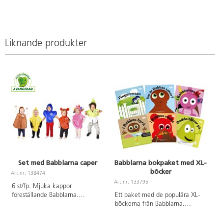
Liknande produkter
Set med Babblarna caper
Babblarna bokpaket med XL-
böcker
Art.nr: 138474
A
Art.nr: 133795
6 st/fp. Mjuka kappor
föreställande Babblarna.
Ett paket med de populära XL-
Kardborreknäppning gör dem
böckerna från Babblarna.
enkla att ta av och på. Av mjuk
Hållbara för de minsta att