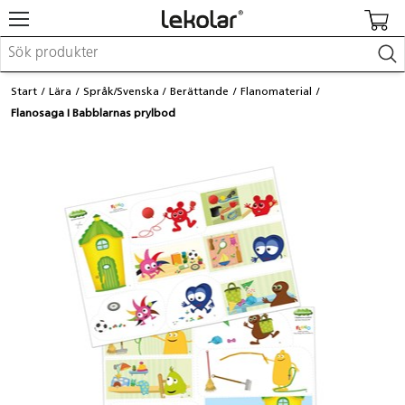
Möbler & inredning
Start
Lära
Språk/Svenska
Berättande
Flanomaterial
Lekplatsutrustning & utemiljö
Flanosaga I Babblarnas prylbod
Skapa
Leka
Lära
Barnvagnar & småbarnsartiklar
Skolförbrukning & kontorsmaterial
Logga in / Registrera dig
Hitta din säljare
Kontakta Lekolar