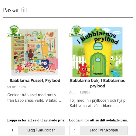
Passar till
Babblarna Pussel, Prylbod
Babblarna bok, I Babblarnas
prylbod
Art.nr: 132601
Art.nr: 130967
Gediget träpussel med motiv
från Babblarnas värld. 9 bitar.
Följ med in i prylboden och hjälp
Godkänt och CE märkt enligt
Babblarna att välja bland alla
EN71. Storlek: 30x30 cm.
roliga saker! Det finns många:
Material: FSC-certifierat trä.
röda och blå, små och stora,
Logga in för att se ditt avtalade pris.
Logga in för att se ditt avtalade pris.
PVC-fri. Ålder 1-3 år.
runda och fyrkantiga, korta och
långa, prickiga och randiga,
Lägg i varukorgen
Lägg i varukorgen
taggiga och mjuka. PVC-fri.