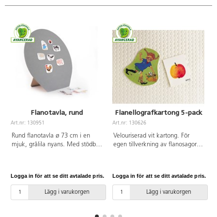
Flanotavla, rund
Flanellografkartong 5-pack
Art.nr: 130951
Art.nr: 130626
A
Rund flanotavla ø 73 cm i en
Velouriserad vit kartong. För
mjuk, grålila nyans. Med stödben
egen tillverkning av flanosagor
och upphängningsband. PVC-fri.
m.m. Mått: 46x64 cm, 225 g. Av
FSC-märkt papper. PVC-fri.
Logga in för att se ditt avtalade pris.
Logga in för att se ditt avtalade pris.
L
Lägg i varukorgen
Lägg i varukorgen