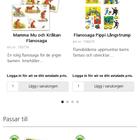
Mamma Mu och Kråkan
Flanosaga Pippi Långstrump
Flanosaga
Art.nr: 156070
A
Art.nr: 150774
Flanobilderna uppmuntrar barns
En rolig flanosaga för de yngre
fantasi och utvecklar
barnen. Innehåller
språket. Berätta en egen
teckenstöd/TAKK som förstärker
Pippisaga eller låt barnen hitta
språket. Innehåller 2
på och berätta. Bilderna kan
Logga in för att se ditt avtalade pris.
Logga in för att se ditt avtalade pris.
L
färdigtryckta flanoark i A4-format
också användas som stöd till
samt sagotext med
sagoboken "Känner du Pippi
Lägg i varukorgen
Lägg i varukorgen
teckenstöd/TAKK. Av FSC-märkt
Långstrump”. Innehåller 4
papper. PVC-fri.
flanoark i A4-format med ca 20
bilder.
Passar till