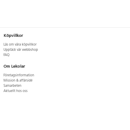
Köpvillkor
Läs om våra köpvillkor
Upptäck vår webbshop
FAQ
Om Lekolar
Företagsinformation
Mission & affärsidé
Samarbeten
Aktuellt hos oss
GDPR
Cookie Policy
Whistleblowing
Lediga jobb
Bruttoprislista lära, skapa, leka 2026-5
Bruttoprislista möbler 2026-3
Bruttoprislista lekplatsutrustning och utemiljö 2026-3