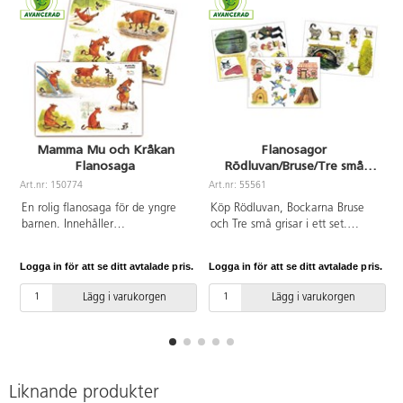
Mamma Mu och Kråkan
Flanosagor
Flanosaga
Rödluvan/Bruse/Tre små
grisar
Art.nr: 150774
Art.nr: 55561
A
En rolig flanosaga för de yngre
Köp Rödluvan, Bockarna Bruse
barnen. Innehåller
och Tre små grisar i ett set.
teckenstöd/TAKK som förstärker
Färdigtryckta flanobilder.
språket. Innehåller 2
Sagotexter ingår. Av FSC-märkt
Logga in för att se ditt avtalade pris.
Logga in för att se ditt avtalade pris.
L
färdigtryckta flanoark i A4-format
papper. PVC-fri.
samt sagotext med
Lägg i varukorgen
Lägg i varukorgen
teckenstöd/TAKK. Av FSC-märkt
papper. PVC-fri.
Liknande produkter