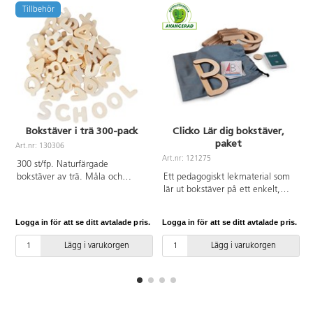
Tillbehör
Bokstäver i trä 300-pack
Clicko Lär dig bokstäver,
paket
Art.nr: 130306
A
Art.nr: 121275
300 st/fp. Naturfärgade
bokstäver av trä. Måla och
Ett pedagogiskt lekmaterial som
dekorera och bilda sedan egna
lär ut bokstäver på ett enkelt,
ord. Perfekt för den som ska lära
lekfullt och kreativt sätt genom
sig läsa och skriva. A-Z. Mått:
att kombinera barnens
Logga in för att se ditt avtalade pris.
Logga in för att se ditt avtalade pris.
L
20-27x8-21 mm. Av plywood.
byggintresse med fascination för
magneter. Vänd, vrid och foga
Lägg i varukorgen
Lägg i varukorgen
ihop de magnetiska byggdelarna
i trä till bokstäver eller ord.
Perfekt för små händer som ännu
inte lärt sig att hålla i en penna.
Med denna box får barnen