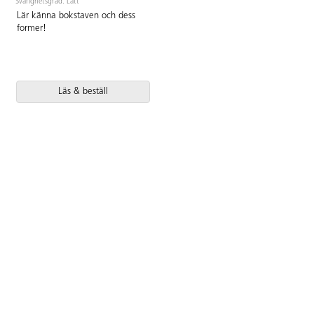
Svårighetsgrad: Lätt
PVC-fri.
Lär känna bokstaven och dess
former!
Läs & beställ