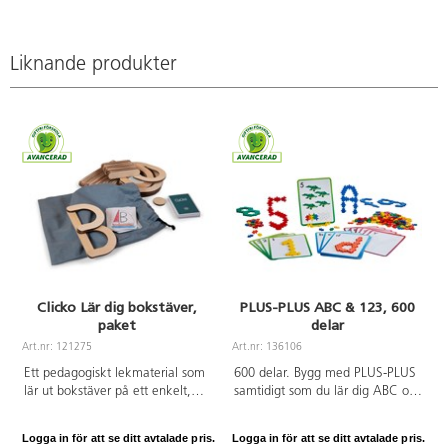
den som ska
lära sig läsa
och skriva. A-
Z. Mått: 20-
Liknande produkter
27x8-21 mm.
Av plywood.
Clicko Lär dig bokstäver,
PLUS-PLUS ABC & 123, 600
paket
delar
A
Art.nr: 121275
Art.nr: 136106
Ett pedagogiskt lekmaterial som
600 delar. Bygg med PLUS-PLUS
lär ut bokstäver på ett enkelt,
samtidigt som du lär dig ABC och
lekfullt och kreativt sätt genom
123. Detta pedagogiska och
att kombinera barnens
lärorika set innehåller 600 PLUS-
Logga in för att se ditt avtalade pris.
Logga in för att se ditt avtalade pris.
L
byggintresse med fascination för
PLUS klossar och 40 dubbelsidiga