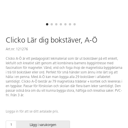
Clicko Lär dig bokstäver, A-Ö
Art.nr: 121276
Clicko A-Ö är ett pedagogiskt lekmaterial som lär ut bokstäver på ett enkelt,
lekfullt och kreativt sätt genom att kombinera barnens byggintresse med
fascination för magneter. Vänd, vrid och foga ihop de magnetiska byggdelarna
i trä till bokstäver eller ord. Perfekt för små händer som ännu inte lärt sig att
hålla i en penna. Med A-Ö kan man bygga alla 29 bokstäver i alfabetet
samtidigt. Clicko A-Ö består av 79 magnetiska trädelar + kortlek och levereras i
en tygpåse. Passar för förskolan och skolan där flera barn leker samtidigt. Den
passar också bra om du vill kunna bygga stora, häftiga och kreativa saker. PVC-
fri. Från 3 år.
Logga in för att se ditt avtalade pris.
Lägg i varukorgen