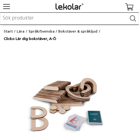
Möbler & inredning
Start
Lära
Språk/Svenska
Bokstäver & språkljud
Lekplatsutrustning & utemiljö
Clicko Lär dig bokstäver, A-Ö
Skapa
Leka
Lära
Barnvagnar & småbarnsartiklar
Skolförbrukning & kontorsmaterial
Logga in / Registrera dig
Hitta din säljare
Kontakta Lekolar