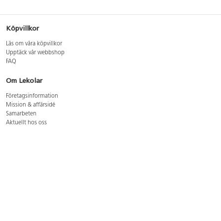
Köpvillkor
Läs om våra köpvillkor
Upptäck vår webbshop
FAQ
Om Lekolar
Företagsinformation
Mission & affärsidé
Samarbeten
Aktuellt hos oss
GDPR
Cookie Policy
Whistleblowing
Lediga jobb
Bruttoprislista lära, skapa, leka 2026-5
Bruttoprislista möbler 2026-3
Bruttoprislista lekplatsutrustning och utemiljö 2026-3
Kontakt
Öppettider kundtjänst: mån-tors 8-17, fre 8-16