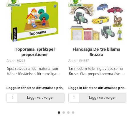
Toporama, språkspel
Flanosaga De tre bilarna
prepositioner
Bruzzo
A
Art.nr: 50223
Art.nr: 134367
Språkutvecklande material som
En modern tolkning av Bockarna
tränar förståelsen för rumsliga
Bruse. Öva prepositionerna över,
positioner, prepositioner, ordning
under, före, efter, mellan, lek
och riktning. Barnen ska försöka
och lär med matematik, teknik,
Logga in för att se ditt avtalade pris.
Logga in för att se ditt avtalade pris.
L
placera ut figurerna enligt
färglära m.m. Färdigtryckta
bildkorten på basplattan.
flanobilder. Svensk sagotext
Lägg i varukorgen
Lägg i varukorgen
Pedagogen kan kan även ge
ingår. Av FSC-märkt papper.
instruktionerna. Flera olika
PVC-fri.
språkövningar finns i den
medföljande engelska
handledningen. Innehåller 24
bildkort i storleken 19x13 cm, 2