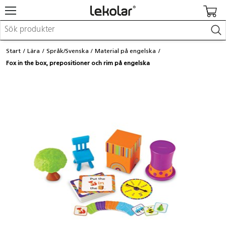
Möbler & inredning
Start
Lära
Språk/Svenska
Material på engelska
Lekplatsutrustning & utemiljö
Fox in the box, prepositioner och rim på engelska
Skapa
Leka
Lära
Barnvagnar & småbarnsartiklar
Skolförbrukning & kontorsmaterial
Logga in / Registrera dig
Hitta din säljare
Kontakta Lekolar