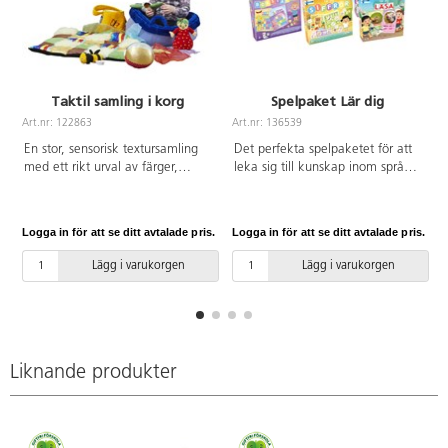
Taktil samling i korg
Spelpaket Lär dig
Art.nr: 122863
Art.nr: 136539
A
En stor, sensorisk textursamling
Det perfekta spelpaketet för att
med ett rikt urval av färger,
leka sig till kunskap inom språk
material och mönster. Barnen
och matematik. Innehåller spelen
uppmuntras att utforska de olika
130041 Lär dig siffror, 130042
materialen, och de kan sitta på
Lär dig färg och form, 130043
Logga in för att se ditt avtalade pris.
Logga in för att se ditt avtalade pris.
L
lapptäcket eller i korgen.
Lär dig bokstäver och ord,
Utveckla ordförrådet genom att
136524 Lär dig engelska och
Lägg i varukorgen
Lägg i varukorgen
beskriva de olika materialen och
136525 Lär dig läsa. PVC-fri.
sakerna. Använd dem till olika
Rekommenderade från 3 år.
rim och ramsor eller som
material i sagor. Innehåller en
korg, en boll, en liten korg, ett
bi, en larv, en fjäril, 4 scarfar, en
Liknande produkter
frukt och ett lapptäcke. Från 0
år.