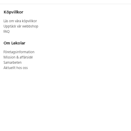
Köpvillkor
Läs om våra köpvillkor
Upptäck vår webbshop
FAQ
Om Lekolar
Företagsinformation
Mission & affärsidé
Samarbeten
Aktuellt hos oss
GDPR
Cookie Policy
Whistleblowing
Lediga jobb
Bruttoprislista lära, skapa, leka 2026-5
Bruttoprislista möbler 2026-3
Bruttoprislista lekplatsutrustning och utemiljö 2026-3
Kontakt
Öppettider kundtjänst: mån-tors 8-17, fre 8-16