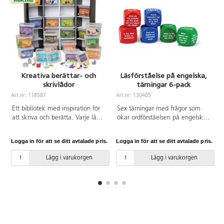
Kreativa berättar- och
Läsförståelse på engelska,
skrivlådor
tärningar 6-pack
Art.nr: 118587
Art.nr: 130405
A
Ett bibliotek med inspiration för
Sex tärningar med frågor som
att skriva och berätta. Varje låda
ökar ordförståelsen på engelska.
är ett populärt ämne och
Eleverna svarar på frågorna
innehåller ett urval av saker och
innan de läser (röda tärningar),
Logga in för att se ditt avtalade pris.
Logga in för att se ditt avtalade pris.
L
figurer för att inspirera till att
under tiden de läser (blå
skriva både fantasi- och
tärningar) och efter de läst
Lägg i varukorgen
Lägg i varukorgen
faktaberättelser. Idealiska för att
(gröna tärningar). Mått: 4 cm.
använda vid stimulerande
diskussioner innan det är dags att
skriva för att sätta gnista på olika
intressen och idéer. 10 figurer i
varje burk. Linnea som är lärare i
årskurs 1 har använt lådorna och