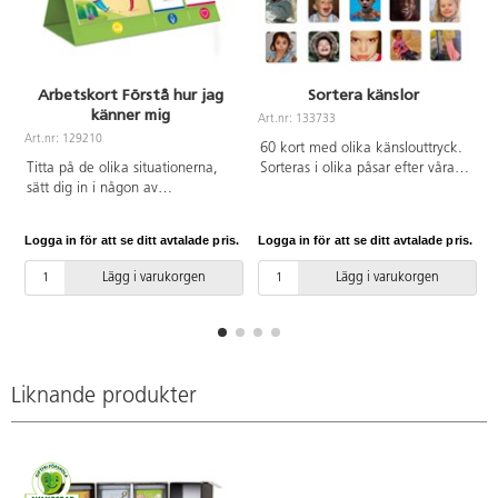
Arbetskort Förstå hur jag
Sortera känslor
känner mig
Art.nr: 133733
Art.nr: 129210
A
60 kort med olika känslouttryck.
Titta på de olika situationerna,
Sorteras i olika påsar efter våra
sätt dig in i någon av
känslouttryck (glad, ledsen,
karaktärerna på bilden och
överraskad, oroad, arg och
förklara hur den känner sig.
upprörd). Uppmuntrar till att
Logga in för att se ditt avtalade pris.
Logga in för att se ditt avtalade pris.
L
Detta uppmuntrar till att utveckla
identifiera olika känslor både hos
sociala färdigheter som empati,
sig själv och hos andra. Måtten
Lägg i varukorgen
Lägg i varukorgen
att känna igen olika känslor och
på korten är 7x7 cm och på
att utveckla ett emotionellt
påsarna 14x20 cm. Av FSC-
samvete.
märkt trä. PVC-fri. Från 2 år.
Liknande produkter