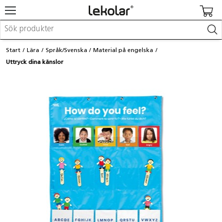
Möbler & inredning
Start
Lära
Språk/Svenska
Material på engelska
Lekplatsutrustning & utemiljö
Uttryck dina känslor
Skapa
Leka
Lära
Barnvagnar & småbarnsartiklar
Skolförbrukning & kontorsmaterial
Logga in / Registrera dig
Hitta din säljare
Kontakta Lekolar