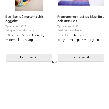
appen används
utan lagring eller inloggning. I
blockprogrammering och allt
appen används
sparas lokalt. Eleverna kan
blockprogrammering och allt
Bee-Bot på matematisk
Programmeringstips Blue-Bot
utforska programmering och AI
sparas lokalt. Eleverna kan
äggjakt
och Bee-Bot
på ett säkert och tryggt vis.
utforska programmering och AI
Material: ABS. PVC-fri. Från 8 år.
på ett säkert och tryggt vis.
Tipsnummer: 9522
Tipsnummer: 9482
Material: ABS. PVC-fri. Från 11
Svårighetsgrad: Ganska lätt
Svårighetsgrad: Medel
år.
Låt barnen lära sig kodning,
Introducera barnen för
matematik och färglär
...
programmeringens värld geno
...
Läs & beställ
Läs & beställ