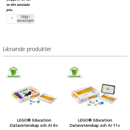
batteri till
se ditt avtalade
Bee-Bot och
pris.
Blue-Bot.
Lägg i
varukorgen
Liknande produkter
LEGO® Education
LEGO® Education
Datavetenskap och AI 8+
Datavetenskap och AI 11+