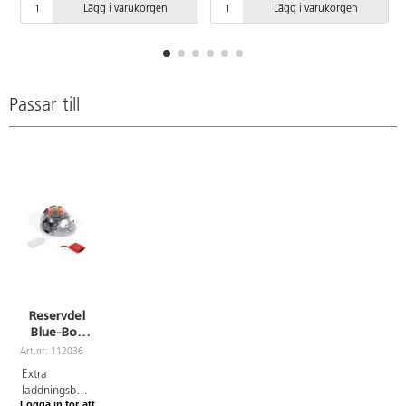
Lägg i varukorgen
Lägg i varukorgen
Passar till
Reservdel
Blue-Bot
och Bee-Bot
Art.nr: 112036
- extra
Extra
batteri
laddningsbart
Logga in för att