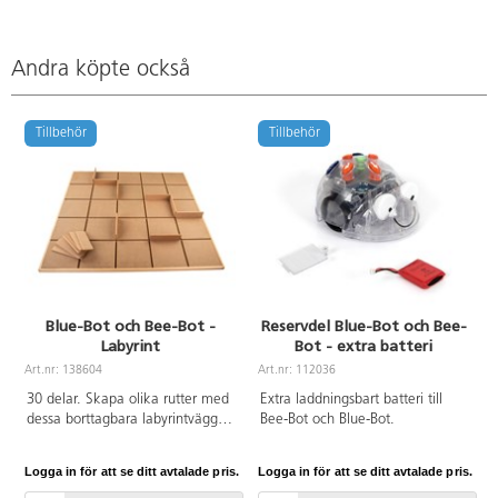
Andra köpte också
Tillbehör
Tillbehör
Blue-Bot och Bee-Bot -
Reservdel Blue-Bot och Bee-
Labyrint
Bot - extra batteri
Art.nr: 138604
Art.nr: 112036
A
30 delar. Skapa olika rutter med
Extra laddningsbart batteri till
dessa borttagbara labyrintväggar.
Bee-Bot och Blue-Bot.
Mått: 75x75 cm. PVC-fri. Från 3
år.
Logga in för att se ditt avtalade pris.
Logga in för att se ditt avtalade pris.
L