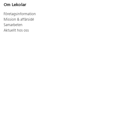
Om Lekolar
Företagsinformation
Mission & affärsidé
Samarbeten
Aktuellt hos oss
GDPR
Cookie Policy
Whistleblowing
Lediga jobb
Bruttoprislista lära, skapa, leka 2026-5
Bruttoprislista möbler 2026-3
Bruttoprislista lekplatsutrustning och utemiljö 2026-3
Kontakt
Öppettider kundtjänst: mån-tors 8-17, fre 8-16
Kundtjänst: 0479-19900
kundtjanst@lekolar.se
Besöksadress: Hallarydsvägen 8, 283 36 Osby
Postadress: Box 170, S-283 23 Osby
Växel: 0479-19800
Avtalskund?