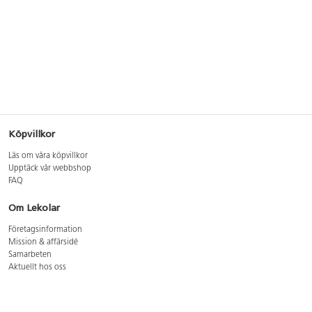
Köpvillkor
Läs om våra köpvillkor
Upptäck vår webbshop
FAQ
Om Lekolar
Företagsinformation
Mission & affärsidé
Samarbeten
Aktuellt hos oss
GDPR
Cookie Policy
Whistleblowing