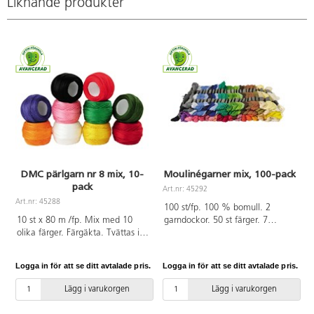
Liknande produkter
DMC pärlgarn nr 8 mix, 10-
Moulinégarner mix, 100-pack
pack
Art.nr: 45292
A
Art.nr: 45288
100 st/fp. 100 % bomull. 2
10 st x 80 m /fp. Mix med 10
garndockor. 50 st färger. 7
olika färger. Färgäkta. Tvättas i
m/docka. Tvinnat med 6 trådar.
60 °C. Av 100% bomull som är
100% merceriserad bomull som
OEKO-TEX®-certifierad, klass I
är OEKO-TEX®-certifierad, klass I
Logga in för att se ditt avtalade pris.
Logga in för att se ditt avtalade pris.
L
(Standard 100). PVC.fri.
(Standard 100). PVC-fri.
Lägg i varukorgen
Lägg i varukorgen