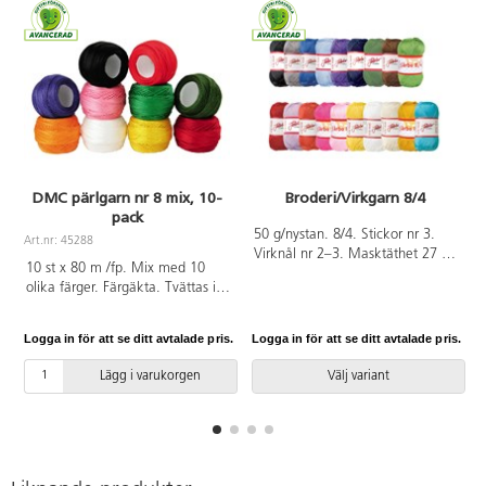
DMC pärlgarn nr 8 mix, 10-
Broderi/Virkgarn 8/4
pack
A
50 g/nystan. 8/4. Stickor nr 3.
Art.nr: 45288
Virknål nr 2–3. Masktäthet 27 m
10 st x 80 m /fp. Mix med 10
= 10 cm. Tvättråd 60 °C.
olika färger. Färgäkta. Tvättas i
Bomullsgarn av 100% merc
60 °C. Av 100% bomull som är
bomull som är OEKO-TEX®-
OEKO-TEX®-certifierad, klass I
certifierad, klass I (Standard
Logga in för att se ditt avtalade pris.
Logga in för att se ditt avtalade pris.
L
(Standard 100). PVC.fri.
100). PVC-fri.
Lägg i varukorgen
Välj variant