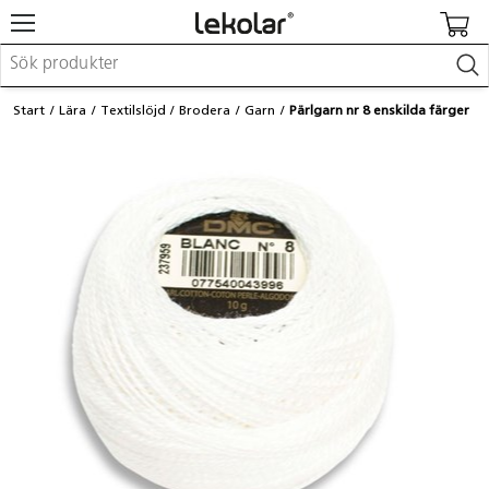
Möbler & inredning
Start
Lära
Textilslöjd
Brodera
Garn
Pärlgarn nr 8 enskilda färger
Lekplatsutrustning & utemiljö
Skapa
Leka
Lära
Barnvagnar & småbarnsartiklar
Skolförbrukning & kontorsmaterial
Logga in / Registrera dig
Hitta din säljare
Kontakta Lekolar