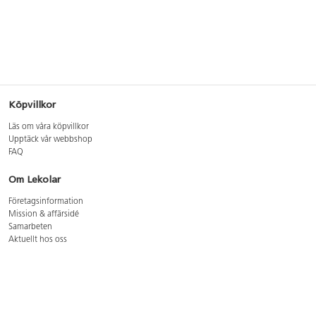
Köpvillkor
Läs om våra köpvillkor
Upptäck vår webbshop
FAQ
Om Lekolar
Företagsinformation
Mission & affärsidé
Samarbeten
Aktuellt hos oss
GDPR
Cookie Policy
Whistleblowing
Lediga jobb
Bruttoprislista lära, skapa, leka 2026-5