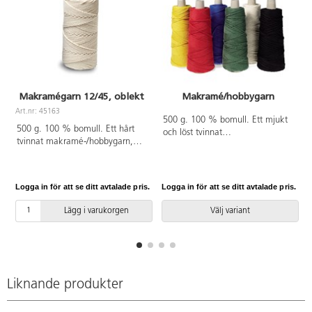
Makramégarn 12/45, oblekt
Makramé/hobbygarn
Art.nr: 45163
A
500 g. 100 % bomull. Ett mjukt
500 g. 100 % bomull. Ett hårt
och löst tvinnat
tvinnat makramé-/hobbygarn,
makramé/hobbygarn, som består
storlek 12/45, (ca ø 2,5 mm) .
av 15 trådar. Kan användas till
Kan användas till olika slags
olika slags hobbyarbeten såsom
hobbyarbeten såsom makramé,
makramé, virkning, stickning och
Logga in för att se ditt avtalade pris.
Logga in för att se ditt avtalade pris.
L
virkning, stickning och vävning.
vävning. Tvättas i 60 °C. 220 m.
130 m. PVC-fri.
Diameter 4mm. PVC-fri.
Lägg i varukorgen
Välj variant
Liknande produkter