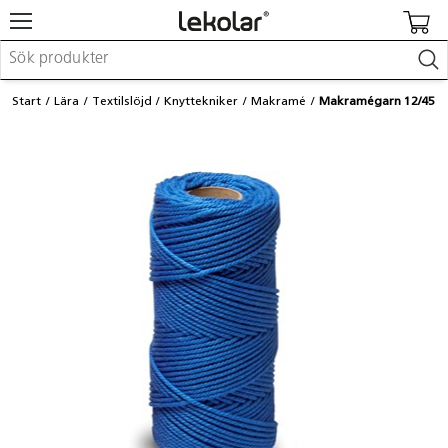
Möbler & inredning
Start
Lära
Textilslöjd
Knyttekniker
Makramé
Makramégarn 12/45
Lekplatsutrustning & utemiljö
Skapa
Leka
Lära
Barnvagnar & småbarnsartiklar
Skolförbrukning & kontorsmaterial
Logga in / Registrera dig
Hitta din säljare
Kontakta Lekolar