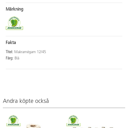
Märkning
Fakta
Titel:
Makramégarn 12/45
Färg:
Blå
Andra köpte också