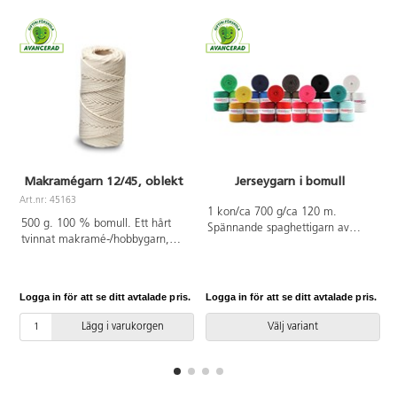
Makramégarn 12/45, oblekt
Jerseygarn i bomull
Art.nr: 45163
1 kon/ca 700 g/ca 120 m.
500 g. 100 % bomull. Ett hårt
Spännande spaghettigarn av
tvinnat makramé-/hobbygarn,
återbrukad singeljersey från
storlek 12/45, (ca ø 2,5 mm) .
europeisk textilindustri. Tjockt
Kan användas till olika slags
och elastiskt garn. Enkelt för
hobbyarbeten såsom makramé,
nybörjare och ger snabbt resultat.
Logga in för att se ditt avtalade pris.
Logga in för att se ditt avtalade pris.
L
virkning, stickning och vävning.
Sticka, virka, fingerpåta, sticka
130 m. PVC-fri.
på stickring eller väv i rockring.
Lägg i varukorgen
Välj variant
Garnerna sorteras efter
färggrupper, och därför varierar
kulörstyrkan inom varje färgton
från ljus till mörk. Varje