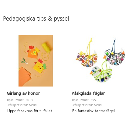
produktion är unik och färger
skiftar olika mycket mellan varje
leverans. 92 % bomull, 8 %
Pedagogiska tips & pyssel
öviga fibrer. Stickor nr 10-12,
virknål nr 12-15. En kon räcker
till ca 50x50 cm. Handtvätt
rekommenderas. Plantork. PVC-
fri.
Girlang av hönor
Påskglada fåglar
Tipsnummer: 2613
Tipsnummer: 2551
Svårighetsgrad: Medel
Svårighetsgrad: Medel
Uppgift saknas för tillfället
En fantastisk fantasifågel