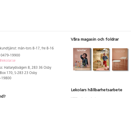
Våra magasin och foldrar
kundtjänst: mån-tors 8-17, fre 8-16
: 0479-19900
lekolar.se
s: Hallarydsvägen 8, 283 36 Osby
 Box 170, S-283 23 Osby
9-19800
Lekolars hållbarhetsarbete
nd?
Hållbarhetsarbete
Hållbarhetsredovisning 2023
 att se dina rabatterade priser
Produktsäkerhet & kvalitet
Giftfri Förskola
a säljare och utbildare