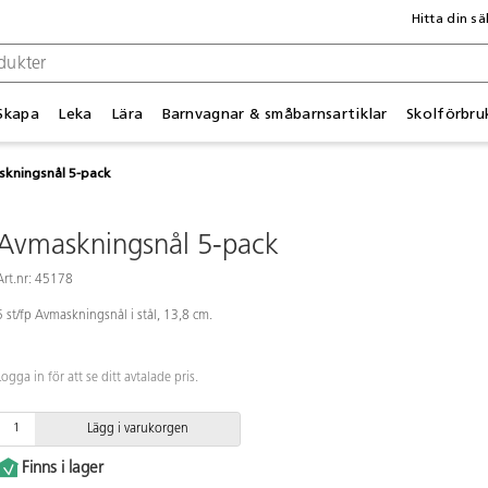
Hitta din sä
Skapa
Leka
Lära
Barnvagnar & småbarnsartiklar
Skolförbru
kningsnål 5-pack
Avmaskningsnål 5-pack
Art.nr: 45178
5 st/fp Avmaskningsnål i stål, 13,8 cm.
Logga in för att se ditt avtalade pris.
Lägg i varukorgen
Finns i lager