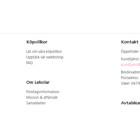
Köpvillkor
Kontakt
Läs om våra köpvillkor
Öppettider 
Upptäck vår webbshop
Kundtjänst
FAQ
kundtjanst@
Besöksadres
Postadress:
Om Lekolar
Växel: 047
Företagsinformation
Mission & affärsidé
Avtalsku
Samarbeten
Aktuellt hos oss
Logga in för
GDPR
Cookie Policy
Whistleblowing
Hitta vår
Lediga jobb
Bruttoprislista lära, skapa, leka 2026-5