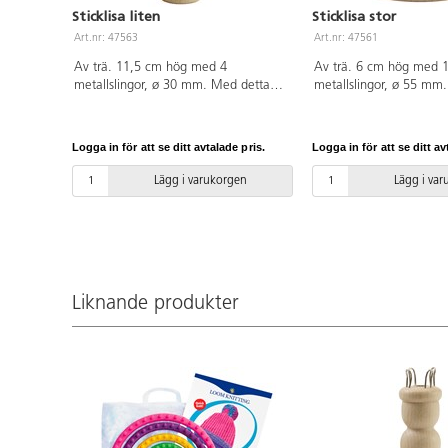
Sticklisa liten
Sticklisa stor
Art.nr: 47563
Art.nr: 47561
Av trä. 11,5 cm hög med 4
Av trä. 6 cm hög med 
metallslingor, ø 30 mm. Med detta
metallslingor, ø 55 mm.
verktyg virkar du snoddar av garner.
version, som gör det möj
små påsar/ tuber, som 
till kläder till små docko
Logga in för att se ditt avtalade pris.
Logga in för att se ditt av
Lägg i varukorgen
Lägg i va
Liknande produkter