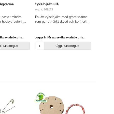
 lågvärme
Cykelhjälm Blå
Art.nr: 168213
m passar mindre
En lätt cykelhjälm med grönt spänne
e hobbyarbeten.
som ger utmärkt skydd och komfort
etstemperatur 110-
vid cykling och andra aktiviteter. Med
 limstav ø 7 mm.
justerbar ratt i nacken för bästa
mm. Rekommenderas
möjliga passform. Lämplig för barn
itt avtalade pris.
Logga in för att se ditt avtalade pris.
id under vuxens
med en huvudomkrets på 51-55 cm.
Godkänd enligt EN 1080:2013 och
 i varukorgen
Lägg i varukorgen
en förrän den är
(EU) 2016/425. Av PVC utan
försiktigt på
förbjudna ftalater. Ålder 2-7 år.
kta och du känner
er limpistolen tid
.