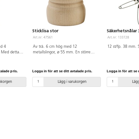
blockprogrammering och allt sparas
lokalt. Eleverna kan utforska
programmering och AI på ett säkert
och tryggt vis. Detta paket är för 32
elever. 8 styck av artikel 165520.
Sticklisa stor
Säkerhetsnålar
Material: ABS. PVC-fri. Från 8 år.
Art.nr: 47561
Art.nr: 133728
ed 4
Av trä. 6 cm hög med 12
12 st/fp. 38 mm. S
. Med detta
metallslingor, ø 55 mm. En större
ar av garner.
version, som gör det möjligt att virka
små påsar/ tuber, som kan användas
till kläder till små dockor.
talade pris.
Logga in för att se ditt avtalade pris.
Logga in för att se d
rukorgen
Lägg i varukorgen
Lägg