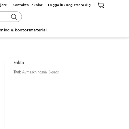
ljare
Kontakta Lekolar
Logga in / Registrera dig
kning & kontorsmaterial
Fakta
Titel:
Avmaskningsnål 5-pack