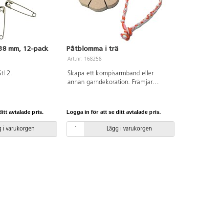
 38 mm, 12-pack
Påtblomma i trä
Art.nr: 168258
tl 2.
Skapa ett kompisarmband eller
annan garndekoration. Främjar
koncentrationsförmåga och
finmotorik. Mått: 75x75x10 mm. Av
bokträ. PVC-fri.
itt avtalade pris.
Logga in för att se ditt avtalade pris.
 i varukorgen
Lägg i varukorgen