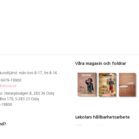
Våra magasin och foldrar
kundtjänst: mån-tors 8-17, fre 8-16
: 0479-19900
lekolar.se
s: Hallarydsvägen 8, 283 36 Osby
 Box 170, S-283 23 Osby
9-19800
Lekolars hållbarhetsarbete
nd?
Hållbarhetsarbete
Hållbarhetsredovisning 2023
 att se dina rabatterade priser
Produktsäkerhet & kvalitet