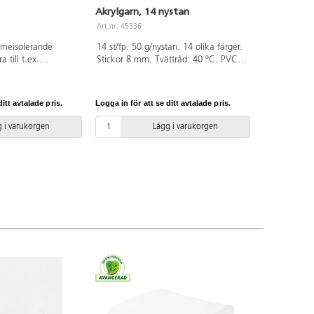
Akrylgarn, 14 nystan
Art.nr: 45336
rmeisolerande
14 st/fp. 50 g/nystan. 14 olika färger.
 till t.ex.
Stickor 8 mm. Tvättråd: 40 ºC. PVC-
tar,
fri.
täcken. "Slank"
m tjock. Endast
itt avtalade pris.
Logga in för att se ditt avtalade pris.
00% bomull som är
erad, klass I
 i varukorgen
Lägg i varukorgen
C-fri.