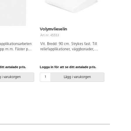
Volymvlieselin
Art.nr: 45553
applikationsarbeten
Vit. Bredd: 90 cm. Strykes fast. Till
 papp m.m. Fäster på
reliefapplikationer, väggbonader,
60 °C tvätt. Endast
servetter, kuddar, kragar etc. Endast
TEX®-certifierad,
hela meter. OEKO-TEX®-certifierad,
100). PVC-fri.
klass II (Standard 100). PVC-fri.
itt avtalade pris.
Logga in för att se ditt avtalade pris.
 i varukorgen
Lägg i varukorgen