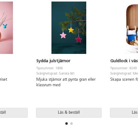
Sydda julstjärnor
Guldlock i vä
Tipsnummer: 1896
Tipsnummer: 9249
Svårighetsgrad: Ganska lätt
Svårighetsgrad: Me
riset
Mjuka stjärnor att pynta gran eller
Skapa scenen fö
klassrum med
täll
Läs & beställ
Läs