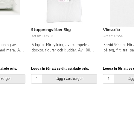
Stoppningsfiber 5kg
Vliesofix
Art.nr: 147510
Art.nr: 45554
oppning av
5 kg/fp. För fyllning av exempelvis
Bredd 90 cm. För 
med mera. Av
dockor, figurer och kuddar. Av 100%
på tyg, filt, trä,
om är OEKO-
polyester. Oeko-tex.
båda sidorna. Tål 
I (Standard
hela meter. OEKO-
klass I (Standard 
talade pris.
Logga in för att se ditt avtalade pris.
Logga in för att se d
rukorgen
Lägg i varukorgen
Lägg