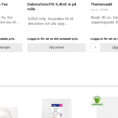
o-Tex
Dekorationsfilt 0,45x5 m på
Thermovadd
rulle
Art.nr: 45440
fin, löst
Bredd: 90 cm. Vä
0,45x5 m/fp. Användbar filt till
et bra till
stoppningsvadd. Bra
dekoration och alla slags
sedjur etc. Av
grytlappar, grillvan
hobbyarbeten. Filten är lätt att sy och
 OEKO-TEX®-
sängtäcken/värme
klippa i och kanterna fransar inte.
ndard 100).
utforming, ca 2 m
170 g. Av 100 % polyester. Levereras
talade pris.
Logga in för att se ditt avtalade pris.
Logga in för att se d
hela meter. Av 1
på rulle. PVC-fri.
OEKO-TEX®-certifi
rukorgen
Välj variant
Lägg
(Standard 100). PV