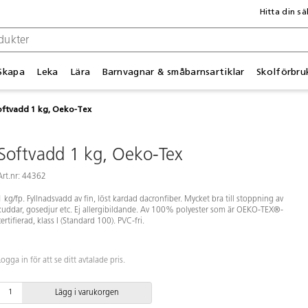
Hitta din sä
Skapa
Leka
Lära
Barnvagnar & småbarnsartiklar
Skolförbru
oftvadd 1 kg, Oeko-Tex
Softvadd 1 kg, Oeko-Tex
Art.nr: 44362
1 kg/fp. Fyllnadsvadd av fin, löst kardad dacronfiber. Mycket bra till stoppning av
kuddar, gosedjur etc. Ej allergibildande. Av 100% polyester som är OEKO-TEX®-
certifierad, klass I (Standard 100). PVC-fri.
Logga in för att se ditt avtalade pris.
Lägg i varukorgen