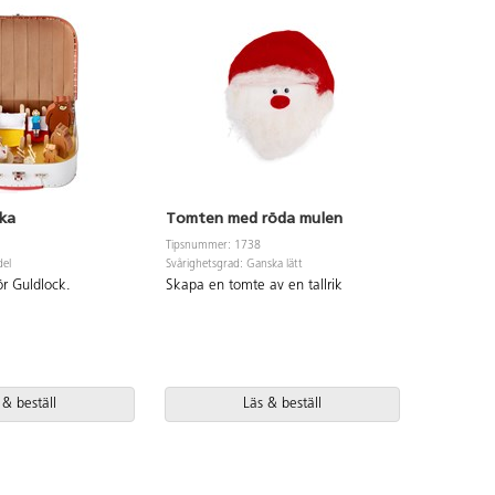
ska
Tomten med röda mulen
Tre små g
Tipsnummer: 1738
Tipsnummer
del
Svårighetsgrad: Ganska lätt
Svårighetsgr
r Guldlock.
Skapa en tomte av en tallrik
Skapa scen
 & beställ
Läs & beställ