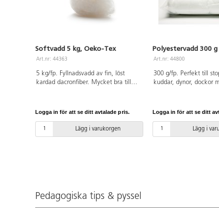
Softvadd 5 kg, Oeko-Tex
Polyestervadd 300 g
Art.nr: 44363
Art.nr: 44800
5 kg/fp. Fyllnadsvadd av fin, löst
300 g/fp. Perfekt till st
kardad dacronfiber. Mycket bra till
kuddar, dynor, dockor 
stoppning av kuddar, gosedjur etc. Av
100% polyesterfiber s
100%polyester som är OEKO-TEX®-
TEX®-certifierad, klass 
certifierad, klass I (Standard 100).
100).
Logga in för att se ditt avtalade pris.
Logga in för att se ditt av
PVC-fri.
Lägg i varukorgen
Lägg i va
Pedagogiska tips & pyssel