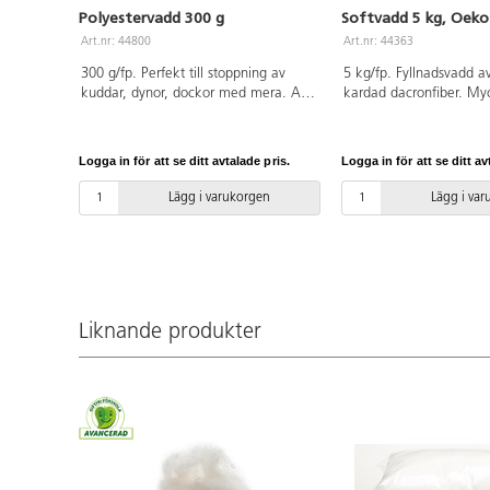
Polyestervadd 300 g
Softvadd 5 kg, Oek
Art.nr: 44800
Art.nr: 44363
300 g/fp. Perfekt till stoppning av
5 kg/fp. Fyllnadsvadd av 
kuddar, dynor, dockor med mera. Av
kardad dacronfiber. Myck
100% polyesterfiber som är OEKO-
stoppning av kuddar, go
TEX®-certifierad, klass I (Standard
100%polyester som är
100).
certifierad, klass I (Sta
Logga in för att se ditt avtalade pris.
Logga in för att se ditt av
PVC-fri.
Lägg i varukorgen
Lägg i va
Liknande produkter