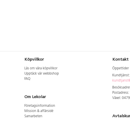
Köpvillkor
Kontakt
Läs om våra köpvillkor
Öppettider 
Upptäck vår webbshop
Kundtjänst
FAQ
kundtjanst@
Besöksadres
Postadress:
Om Lekolar
Växel: 047
Företagsinformation
Mission & affärsidé
Avtalsku
Samarbeten
Aktuellt hos oss
Logga in för
GDPR