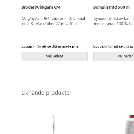
Broderi/Virkgarn 8/4
Bomullstråd 500 m
50 g/nystan. 8/4. Stickor nr 3. Virknål
Symaskinstråd av kam
nr 2–3. Masktäthet 27 m = 10 cm.
merceriserad 100 % bo
Tvättråd 60 °C. Bomullsgarn av 100%
merc bomull som är OEKO-TEX®-
certifierad, klass I (Standard 100).
PVC-fri.
Logga in för att se ditt avtalade pris.
Logga in för att se ditt av
Välj variant
Välj varian
Liknande produkter