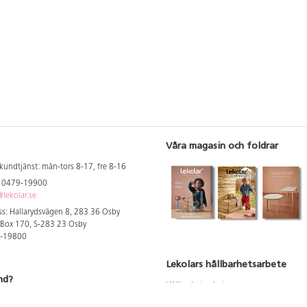
Våra magasin och foldrar
kundtjänst: mån-tors 8-17, fre 8-16
: 0479-19900
lekolar.se
s: Hallarydsvägen 8, 283 36 Osby
 Box 170, S-283 23 Osby
9-19800
Lekolars hållbarhetsarbete
nd?
Hållbarhetsarbete
Hållbarhetsredovisning 2023
 att se dina rabatterade priser