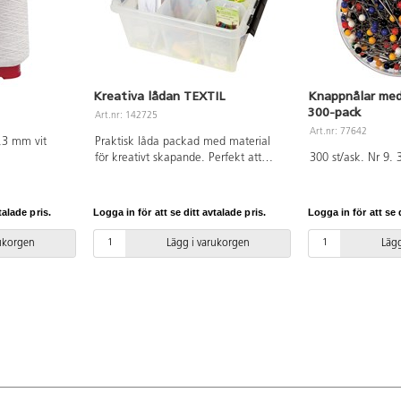
Kreativa lådan TEXTIL
Knappnålar med
300-pack
Art.nr: 142725
Art.nr: 77642
,3 mm vit
Praktisk låda packad med material
för kreativt skapande. Perfekt att
300 st/ask. Nr 9.
flytta med i verksamheten, både
inom- och utomhus. Innehåller: 1
måttband, 1 sömsprättare, 10
talade pris.
Logga in för att se ditt avtalade pris.
Logga in för att se d
skräddarkritor, 300 knappnålar, 1
sysax, textillim, 80 synålar mix, 25
rukorgen
Lägg i varukorgen
Lägg
stoppnålar, 30 tygklämmor, 50
nålpåträdare, 1 000 knappar, 12
textilfiberpenor, textilpenna, 6 sytråd
polyester 500 m i olika färger, 100
säkerhetsnålar, 20 m resårband 6
mm, 6 insatsaskar samt en
förvaringbox med lock. Mått:
40x30x19 cm.