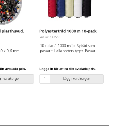
 plasthuvud,
Polyestertråd 1000 m 10-pack
Art.nr: 147556
10 rullar á 1000 m/fp. Sytråd som
 30 x 0,6 mm.
passar till alla sorters tyger. Passar
både för maskinsömnad och
handsömnad. Tvättäkta. 100%
polyester. 9 färger.
itt avtalade pris.
Logga in för att se ditt avtalade pris.
 i varukorgen
Lägg i varukorgen