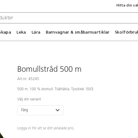
Hitta din sä
Skapa
Leka
Lära
Barnvagnar & småbarnsartiklar
Skolförbru
Bomullstråd 500 m
Art.nr: 45245
500 m. 100 % bomull. Tvättäkta. Tjocklek: 50/3.
Välj din variant
Färg
Logga in för att se ditt avtalade pris.