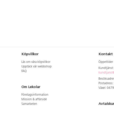
Köpvillkor
Kontakt
Läs om våra köpvillkor
Öppettider 
Upptäck vår webbshop
Kundtjänst
FAQ
kundtjanst@
Besöksadres
Postadress:
Om Lekolar
Växel: 047
Företagsinformation
Mission & affärsidé
Avtalsku
Samarbeten
Aktuellt hos oss
Logga in för
GDPR