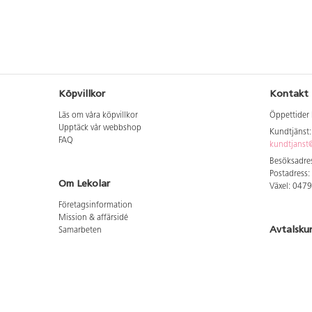
Köpvillkor
Kontakt
Läs om våra köpvillkor
Öppettider 
Upptäck vår webbshop
Kundtjänst
FAQ
kundtjanst@
Besöksadres
Postadress:
Om Lekolar
Växel: 047
Företagsinformation
Mission & affärsidé
Avtalsku
Samarbeten
Aktuellt hos oss
Logga in för
GDPR
Cookie Policy
Whistleblowing
Hitta vår
Lediga jobb
Bruttoprislista lära, skapa, leka 2026-5