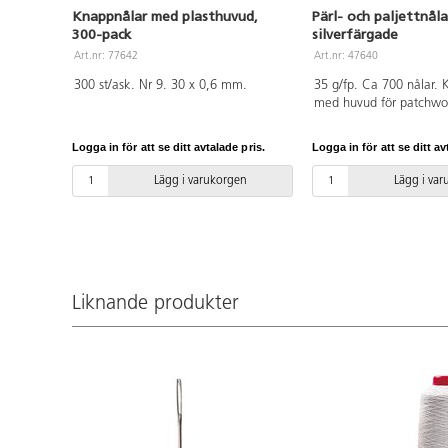
Knappnålar med plasthuvud,
Pärl- och paljettnåla
300-pack
silverfärgade
Art.nr: 77642
Art.nr: 47640
300 st/ask. Nr 9. 30 x 0,6 mm.
35 g/fp. Ca 700 nålar. 
med huvud för patchwo
med paljetter, pärlor, ba
på styropor. 16 mm.
Logga in för att se ditt avtalade pris.
Logga in för att se ditt av
Lägg i varukorgen
Lägg i va
Liknande produkter