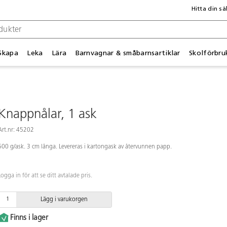
Hitta din sä
Skapa
Leka
Lära
Barnvagnar & småbarnsartiklar
Skolförbru
Knappnålar, 1 ask
Art.nr: 45202
500 g/ask. 3 cm långa. Levereras i kartongask av återvunnen papp.
Logga in för att se ditt avtalade pris.
Lägg i varukorgen
Finns i lager