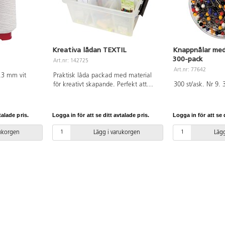
Kreativa lådan TEXTIL
Knappnålar med
300-pack
Art.nr: 142725
Art.nr: 77642
,3 mm vit
Praktisk låda packad med material
för kreativt skapande. Perfekt att
300 st/ask. Nr 9.
flytta med i verksamheten, både
inom- och utomhus. Innehåller: 1
måttband, 1 sömsprättare, 10
talade pris.
Logga in för att se ditt avtalade pris.
Logga in för att se d
skräddarkritor, 300 knappnålar, 1
sysax, textillim, 80 synålar mix, 25
rukorgen
Lägg i varukorgen
Lägg
stoppnålar, 30 tygklämmor, 50
nålpåträdare, 1 000 knappar, 12
textilfiberpenor, textilpenna, 6 sytråd
polyester 500 m i olika färger, 100
säkerhetsnålar, 20 m resårband 6
mm, 6 insatsaskar samt en
förvaringbox med lock. Mått:
40x30x19 cm.