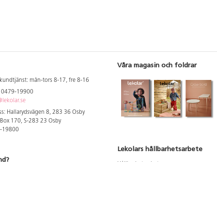
Våra magasin och foldrar
kundtjänst: mån-tors 8-17, fre 8-16
: 0479-19900
lekolar.se
s: Hallarydsvägen 8, 283 36 Osby
 Box 170, S-283 23 Osby
9-19800
Lekolars hållbarhetsarbete
nd?
Hållbarhetsarbete
Hållbarhetsredovisning 2023
 att se dina rabatterade priser
Produktsäkerhet & kvalitet
Giftfri Förskola
a säljare och utbildare