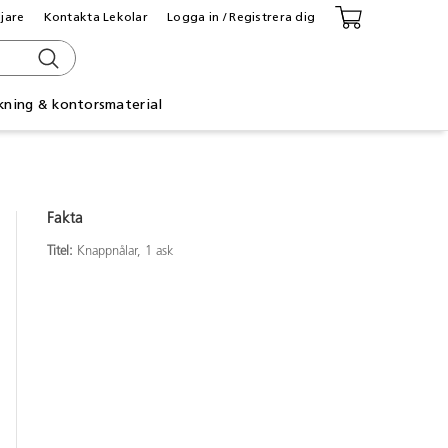
ljare
Kontakta Lekolar
Logga in / Registrera dig
kning & kontorsmaterial
Fakta
Titel:
Knappnålar, 1 ask