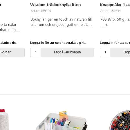
r
Wisdom trädbokhylla liten
Knappnålar 1 a
Art.nr: 169100
Art.nr: 151644
Bokhyllan ger en touch av naturen till
700 st/fp. 50 g i 
Korta nålar
alla rum och erbjuder gott om plats
mm.
rkarbeten
för böcker och annat material. Den är
nd eller tyg
tillverkad av robust poppelplywood
med melaminbeläggning i
talade pris.
Logga in för att se ditt avtalade pris.
Logga in för att se d
lönnstruktur.
rukorgen
Lägg i varukorgen
Lägg