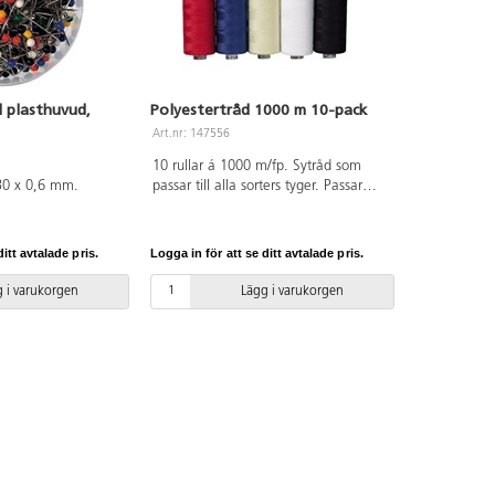
 plasthuvud,
Polyestertråd 1000 m 10-pack
Art.nr: 147556
10 rullar á 1000 m/fp. Sytråd som
 30 x 0,6 mm.
passar till alla sorters tyger. Passar
både för maskinsömnad och
handsömnad. Tvättäkta. 100%
polyester. 9 färger.
itt avtalade pris.
Logga in för att se ditt avtalade pris.
 i varukorgen
Lägg i varukorgen