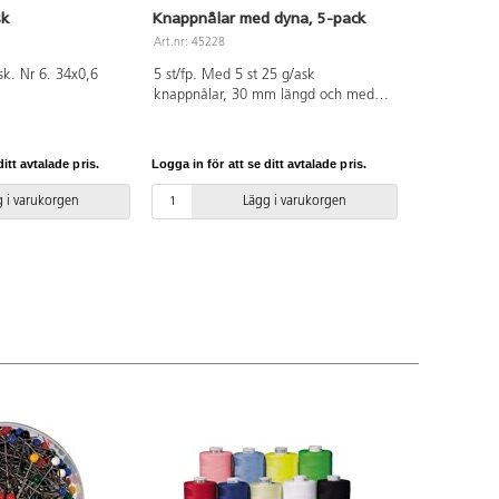
sk
Knappnålar med dyna, 5-pack
Art.nr: 45228
ask. Nr 6. 34x0,6
5 st/fp. Med 5 st 25 g/ask
knappnålar, 30 mm längd och med
nåldynor på locket.
itt avtalade pris.
Logga in för att se ditt avtalade pris.
 i varukorgen
Lägg i varukorgen