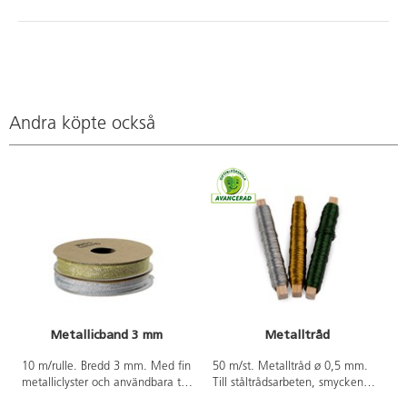
Andra köpte också
Metallicband 3 mm
Metalltråd
10 m/rulle. Bredd 3 mm. Med fin
50 m/st. Metalltråd ø 0,5 mm.
metalliclyster och användbara till
Till ståltrådsarbeten, smycken
mycket, som t.ex. upphängning,
m.m. Grön- och guldfärgad är