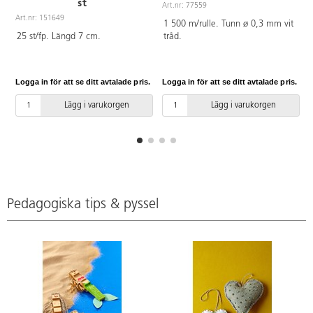
st
Art.nr: 77559
A
Art.nr: 151649
1 500 m/rulle. Tunn ø 0,3 mm vit
25 st/fp. Längd 7 cm.
tråd.
Logga in för att se ditt avtalade pris.
Logga in för att se ditt avtalade pris.
L
Lägg i varukorgen
Lägg i varukorgen
Pedagogiska tips & pyssel