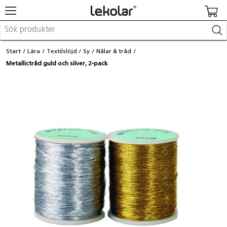
Möbler & inredning
Start
Lära
Textilslöjd
Sy
Nålar & tråd
Lekplatsutrustning & utemiljö
Metallictråd guld och silver, 2-pack
Skapa
Leka
Lära
Barnvagnar & småbarnsartiklar
Skolförbrukning & kontorsmaterial
Logga in / Registrera dig
Hitta din säljare
Kontakta Lekolar