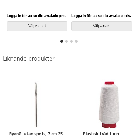
dekorationer på kort, askar,
korrosionstålig, medan
ramar, till patchwork m.m.
silverfärgad inte är. PVC-fri.
Logga in för att se ditt avtalade pris.
Logga in för att se ditt avtalade pris.
L
Välj variant
Välj variant
Liknande produkter
Ryanål utan spets, 7 cm 25
Elastisk tråd tunn