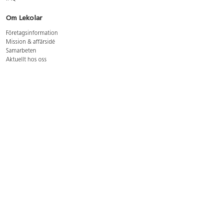
Om Lekolar
Företagsinformation
Mission & affärsidé
Samarbeten
Aktuellt hos oss
GDPR
Cookie Policy
Whistleblowing
Lediga jobb
Bruttoprislista lära, skapa, leka 2026-5
Bruttoprislista möbler 2026-3
Bruttoprislista lekplatsutrustning och utemiljö 2026-3
Kontakt
Öppettider kundtjänst: mån-tors 8-17, fre 8-16
Kundtjänst: 0479-19900
kundtjanst@lekolar.se
Besöksadress: Hallarydsvägen 8, 283 36 Osby
Postadress: Box 170, S-283 23 Osby
Växel: 0479-19800