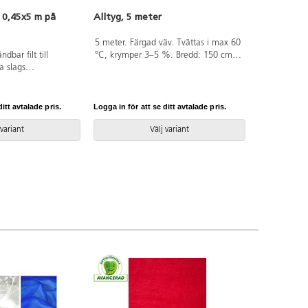
 0,45x5 m på
Alltyg, 5 meter
5 meter. Färgad väv. Tvättas i max 60
dbar filt till
°C, krymper 3–5 %. Bredd: 150 cm,
a slags
145 g/m². 5 m/förpackning. (Tips:
en är lätt att sy och
Limegrön kan användas som
rna fransar inte.
greenscreen.) Av 100% bomull som
olyester. Levereras
är OEKO-TEX®-certifierad, klass I
itt avtalade pris.
Logga in för att se ditt avtalade pris.
(Standard 100). PVC-fri.
 variant
Välj variant