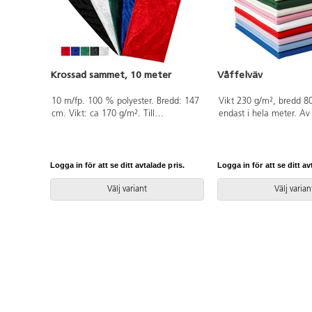
Krossad sammet, 10 meter
Våffelväv
10 m/fp. 100 % polyester. Bredd: 147
Vikt 230 g/m², bredd 80
cm. Vikt: ca 170 g/m². Till
endast i hela meter. A
utklädning, teater, heminredning,
som är OEKO-TEX®-certif
pyssel m.m. Handtvätt.
(Standard 100). PVC-fri.
Logga in för att se ditt avtalade pris.
Logga in för att se ditt av
Välj variant
Välj varian