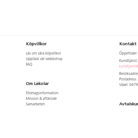
Köpvillkor
Kontakt
Läs om våra köpvillkor
Öppettider 
Upptäck vår webbshop
Kundtjänst
FAQ
kundtjanst@
Besöksadres
Postadress:
Om Lekolar
Växel: 047
Företagsinformation
Mission & affärsidé
Avtalsku
Samarbeten
Aktuellt hos oss
Logga in för
GDPR
Cookie Policy
Whistleblowing
Hitta vår
Lediga jobb
Bruttoprislista lära, skapa, leka 2026-5