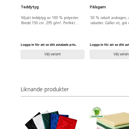
Teddytyg
Pälsgarn
Mjukt teddytyg av 100 % polyester.
50 % rabatt avdragen, e
Bredd 150 cm. 295 g/m². Perfekt
rabatter. Gäller vit, grå
både för pyssel och sömnad. Sy din
egen kramfigur. Endast hela meter.
Logga in för att se ditt avtalade pris.
Logga in för att se ditt av
Välj variant
Välj varian
Liknande produkter