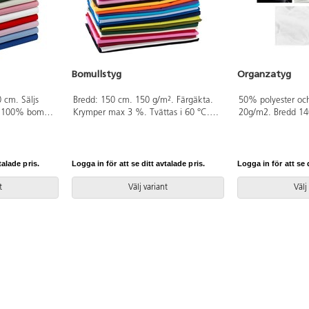
Bomullstyg
Organzatyg
 cm. Säljs
Bredd: 150 cm. 150 g/m². Färgäkta.
50% polyester oc
v 100% bomull
Krymper max 3 %. Tvättas i 60 °C.
20g/m2. Bredd 14
ierad, klass I
Endast hela meter. Av 100% bomull
meter.
som är OEKO-TEX®-certifierad, klass I
(Standard 100).
talade pris.
Logga in för att se ditt avtalade pris.
Logga in för att se d
t
Välj variant
Välj