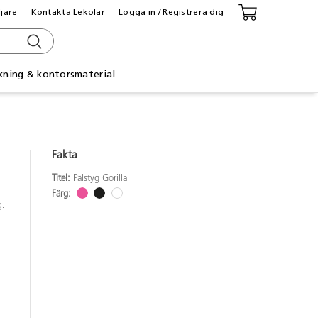
ljare
Kontakta Lekolar
Logga in / Registrera dig
kning & kontorsmaterial
Fakta
Titel:
Pälstyg Gorilla
Färg:
g.