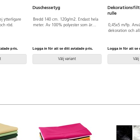
Duschessetyg
Dekorationsfilt
rulle
j ytterligare
Bredd 140 cm. 120g/m2. Endast hela
 och röd.
meter. Av 100% polyester som är
0,45x5 m/fp. Använ
OEKO-TEX®-certifierad, klass II
dekoration och all
(Standard 100).
hobbyarbeten. Filt
klippa i och kante
170 g. Av 100 % p
talade pris.
Logga in för att se ditt avtalade pris.
Logga in för att se d
på rulle. PVC-fri.
t
Välj variant
Välj