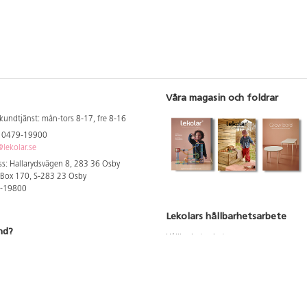
Våra magasin och foldrar
kundtjänst: mån-tors 8-17, fre 8-16
: 0479-19900
lekolar.se
s: Hallarydsvägen 8, 283 36 Osby
 Box 170, S-283 23 Osby
9-19800
Lekolars hållbarhetsarbete
nd?
Hållbarhetsarbete
Hållbarhetsredovisning 2023
 att se dina rabatterade priser
Produktsäkerhet & kvalitet
Giftfri Förskola
a säljare och utbildare