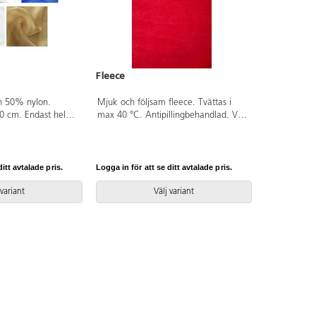
Fleece
h 50% nylon.
Mjuk och följsam fleece. Tvättas i
0 cm. Endast hela
max 40 °C. Antipillingbehandlad. Vikt
290 g/m². Bredd 140 cm. Säljs endast
i hela meter. Av 100% polyester som
är OEKO-TEX®-certifierad, klass I
(Standard 100). PVC-fri.
itt avtalade pris.
Logga in för att se ditt avtalade pris.
 variant
Välj variant