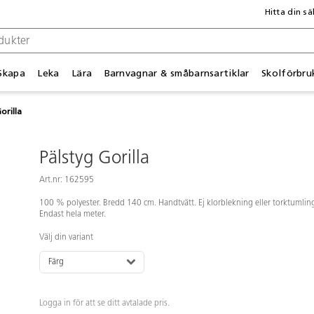
Hitta din sä
Skapa
Leka
Lära
Barnvagnar & småbarnsartiklar
Skolförbru
orilla
Pälstyg Gorilla
Art.nr: 162595
100 % polyester. Bredd 140 cm. Handtvätt. Ej klorblekning eller torktumlin
Endast hela meter.
Välj din variant
Färg
Logga in för att se ditt avtalade pris.