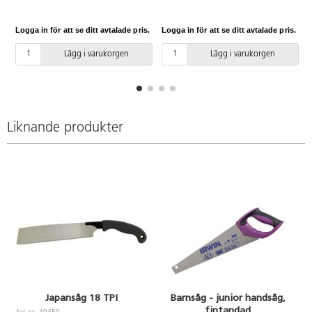
mm. Av stål med handtag av
krommolybdenlegerat stål. Längd
TPR.
175 mm.
Logga in för att se ditt avtalade pris.
Logga in för att se ditt avtalade pris.
L
Lägg i varukorgen
Lägg i varukorgen
Liknande produkter
Japansåg 18 TPI
Barnsåg - junior handsåg,
fintandad