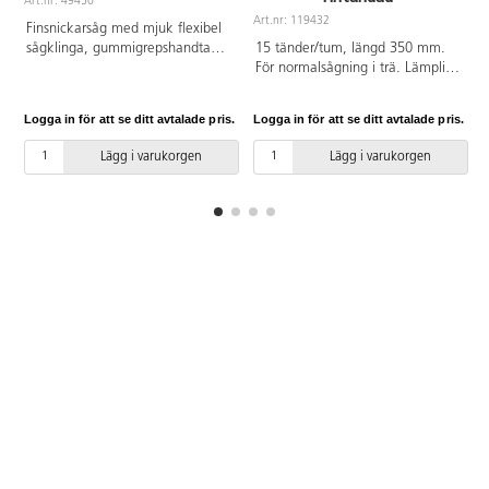
Art.nr: 49450
A
Art.nr: 119432
Finsnickarsåg med mjuk flexibel
sågklinga, gummigrepshandtag,
15 tänder/tum, längd 350 mm.
sågning vid dragrörelse.
För normalsågning i trä. Lämplig
Bladlängd 265 mm, bladtjocklek
för barn och idealisk för skolor
0,6 mm, antal tänder per tum:
och daghem.
Logga in för att se ditt avtalade pris.
Logga in för att se ditt avtalade pris.
L
18 st.
Lägg i varukorgen
Lägg i varukorgen