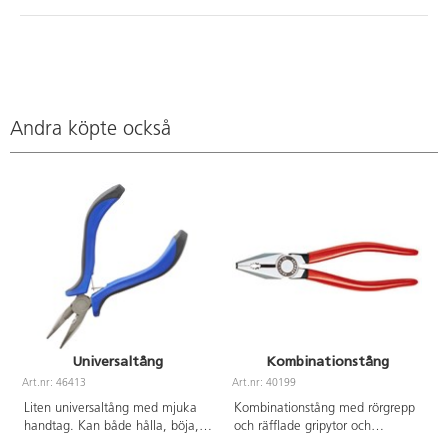
Andra köpte också
Universaltång
Kombinationstång
Art.nr: 46413
Art.nr: 40199
A
Liten universaltång med mjuka
Kombinationstång med rörgrepp
handtag. Kan både hålla, böja,
och räfflade gripytor och
räta ut och klippa av. Längd 125
plastklädda skänklar. Av