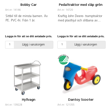
Bobby Car
Pedaltraktor med släp grön
Art.nr: 14146
Art.nr: 14720
Sittbil till de minsta barnen. Av
Kraftig John Deere- tramptraktor
PE. PVC-fri. Från 1 år.
med plasthjul och slitbana av
gummi och öppningsbar
motorhuv. Av polyetylenplast.
PVC-fri. Från ca 2,5 år.
Logga in för att se ditt avtalade pris.
Logga in för att se ditt avtalade pris.
Lägg i varukorgen
Lägg i varukorgen
Hyllvagn
Dantoy Scooter
Art.nr: 139228
Art.nr: 121355