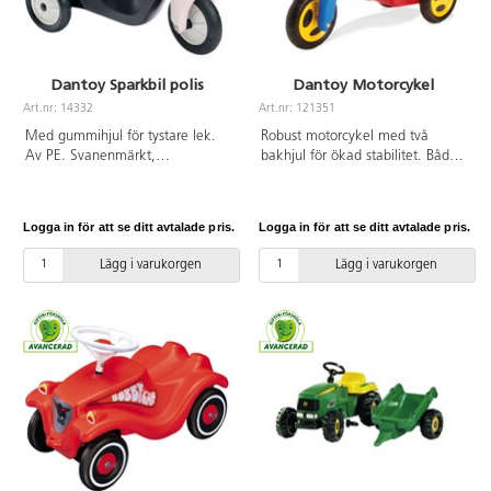
Dantoy Sparkbil polis
Dantoy Motorcykel
Art.nr: 14332
Art.nr: 121351
Med gummihjul för tystare lek.
Robust motorcykel med två
Av PE. Svanenmärkt,
bakhjul för ökad stabilitet. Både
licensnummer 50950001. PVC-fri.
för inomhus- och utomhusbruk,
Från 2 år.
med bogsering för släpvagnar.
Mått: L59xB40xH36 cm. Av PE.
Logga in för att se ditt avtalade pris.
Logga in för att se ditt avtalade pris.
Svanenmärkt, licensnummer
50950001. PVC-fri. Från 2 år.
Lägg i varukorgen
Lägg i varukorgen