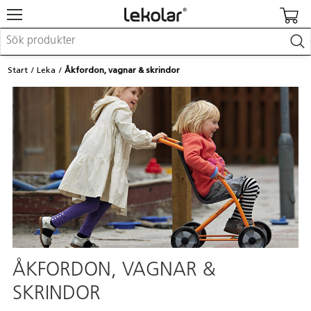
Möbler & inredning
Start
Leka
Åkfordon, vagnar & skrindor
Lekplatsutrustning & utemiljö
Skapa
Leka
Lära
Barnvagnar & småbarnsartiklar
Skolförbrukning & kontorsmaterial
Logga in / Registrera dig
Hitta din säljare
Kontakta Lekolar
ÅKFORDON, VAGNAR &
SKRINDOR