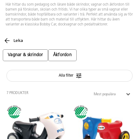
Här hittar du som pedagog och lärare både skrindor, vagnar och åkfordon till
barnen på förskolan, skolan och fritids. Vi har olika typer av små vagnar eller
barnskrindor, både hopfällbara och varianter i trä. Perfekt att använda sig av för
att transportera både barn och material till utflykten. Här hittar du även
varianter av klassiska Bobby Car, dockvagnar och pedaltraktorer.
Leka
Vagnar & skrindor
Åkfordon
Alla filter
7 PRODUKTER
Mest populära