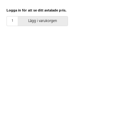
klistermärken så att ni kan
dekorera bilen precis som ni
Logga in för att se ditt avtalade pris.
önskar! Längd 60 cm. Sitthöjd
22 cm. PVC-fri. Från 1 år.
Lägg i varukorgen