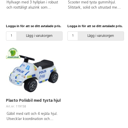
Hyllvagn med 3 hyllplan i robust
Scooter med tysta gummihjul.
och rosttåligt aluzink som
Slitstark, solid och utrustad med
fungerar bra för utomhusbruk.
två bakhjul för extra stabilitet.
Hyllplanen passar till plastbackar
Hjälper till att stärka barnets
i måtten 60x40 cm. Vagnen gör
balans, finmotorik och
Logga in för att se ditt avtalade pris.
Logga in för att se ditt avtalade pris.
det enkelt att förflytta lektionen
självförtroende. För både
utanför klassrummet. Vikt:
inomhus- och utomhusbruk.
Lägg i varukorgen
Lägg i varukorgen
14,5 kg. Max belastning: 150 kg.
Svanenmärkt, licensnummer
50950001. PVC-fri. Från 2 år.
Plasto Polisbil med tysta hjul
Art.nr: 119158
Gåbil med ratt och 4 rejäla hjul.
Utvecklar koordination och
motorik. Med bilen följer