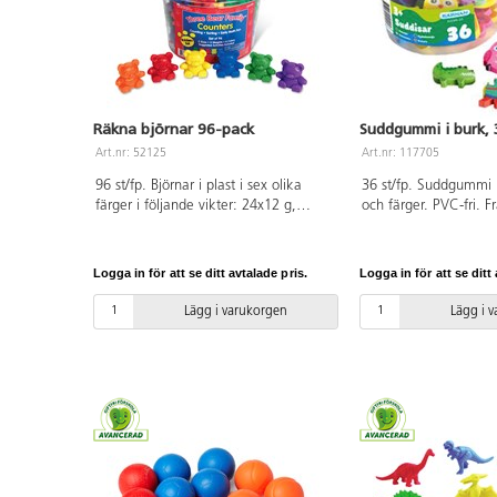
Räkna björnar 96-pack
Suddgummi i burk, 
Art.nr: 52125
Art.nr: 117705
96 st/fp. Björnar i plast i sex olika
36 st/fp. Suddgummi i
färger i följande vikter: 24x12 g,
och färger. PVC-fri. Fr
24x8 g och 48x4 g. Mått: 2,5-4 cm
höga. Av ABS, PVC-fri. Från 3 år.
Logga in för att se ditt avtalade pris.
Logga in för att se ditt 
Lägg i varukorgen
Lägg i 