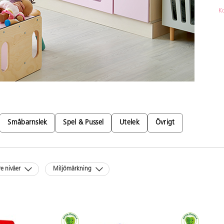
K
Småbarnslek
Spel & Pussel
Utelek
Övrigt
re nivåer
Miljömärkning