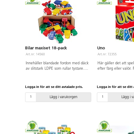
Bilar maxiset 18-pack
Uno
Art.nr: 14560
Art.nr: 72355
Innehåller blandade fordon med däck
Här gäller det att spe
av slitstark LDPE som rullar tystare.
efter färg eller valör. 
Av PE. Tål maskindisk. PVC-fri. Från 1
vinner omgången, men
år.
säga "Uno" innan sist
10 spelare. Av FSC-m
Logga in för att se ditt avtalade pris.
Logga in för att se ditt 
PVC-fri. Från 7 år.
Lägg i varukorgen
Lägg i 