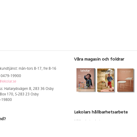
Våra magasin och foldrar
kundtjänst: mån-tors 8-17, fre 8-16
: 0479-19900
lekolar.se
s: Hallarydsvägen 8, 283 36 Osby
 Box 170, S-283 23 Osby
9-19800
Lekolars hållbarhetsarbete
nd?
Hållbarhetsarbete
Hållbarhetsredovisning 2023
 att se dina rabatterade priser
Produktsäkerhet & kvalitet