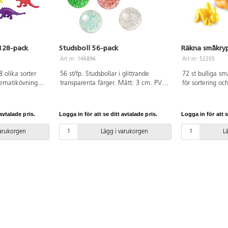
128-pack
Studsboll 56-pack
Räkna småkry
Art.nr: 146896
Art.nr: 52205
8 olika sorter
56 st/fp. Studsbollar i glittrande
72 st bulliga sm
tematikövningar i
transparenta färger. Mått: 3 cm. PVC-
för sortering o
cering. Levereras
fri.
räkneövningar. I
ed lock. Djur av
gräshoppa, snige
 petplast. Mått:
Mått ca 4 cm. A
avtalade pris.
Logga in för att se ditt avtalade pris.
Logga in för att s
fri. Från 3 år.
förbjudna ftalate
varukorgen
Lägg i varukorgen
L