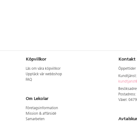
Köpvillkor
Kontakt
Läs om våra köpvillkor
Öppettider 
Upptäck vår webbshop
Kundtjänst
FAQ
kundtjanst@
Besöksadres
Postadress:
Om Lekolar
Växel: 047
Företagsinformation
Mission & affärsidé
Avtalsku
Samarbeten
Aktuellt hos oss
Logga in för
GDPR
Cookie Policy