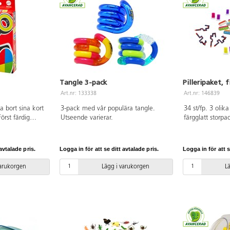
Tangle 3-pack
Pilleripaket, 
Art.nr: 133338
Art.nr: 146839
la bort sina kort
3-pack med vår populära tangle.
34 st/fp. 3 olika 
Först färdig
Utseende varierar.
färgglatt storpa
 glöm inte att
här finns något f
a rundan. För 2-
ärkt kartong.
avtalade pris.
Logga in för att se ditt avtalade pris.
Logga in för att s
varukorgen
Lägg i varukorgen
L