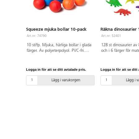
Squeeze mjuka bollar 10-pack
Räkna dinosaurier 
Art.nr: 74790
Art.nr: 52401
10 st/fp. Mjuka, härliga bollar i glada
128 st dinosaurier av 
färger. Av polyeterpolyol. PVC-fri.
och i 6 färger för ma
Från 3 år.
sortering och klassifi
i praktisk plastburk m
TPR-plast och burk av
Logga in för att se ditt avtalade pris.
Logga in för att se ditt 
ca 5 cm. Av TPR. PVC-
Lägg i varukorgen
Lägg i 