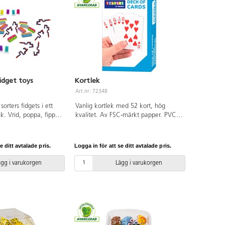
fidget toys
Kortlek
Art.nr: 72348
sorters fidgets i ett
Vanlig kortlek med 52 kort, hög
ck. Vrid, poppa, fippla,
kvalitet. Av FSC-märkt papper. PVC-
ör alla. PVC-fri.
fri.
e ditt avtalade pris.
Logga in för att se ditt avtalade pris.
ägg i varukorgen
Lägg i varukorgen