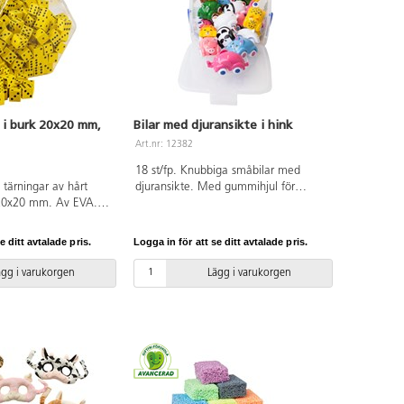
r i burk 20x20 mm,
Bilar med djuransikte i hink
Art.nr: 12382
18 st/fp. Knubbiga småbilar med
 tärningar av hårt
djuransikte. Med gummihjul för
20x20 mm. Av EVA.
tystare lek. Blandade modeller. Av
r.
livsmedelsgodkänd PE, hjul av LDPE.
Levereras i praktisk förvaringshink
e ditt avtalade pris.
Logga in för att se ditt avtalade pris.
med lock. Tål maskindisk. PVC-fri.
Från 1 år.
ägg i varukorgen
Lägg i varukorgen