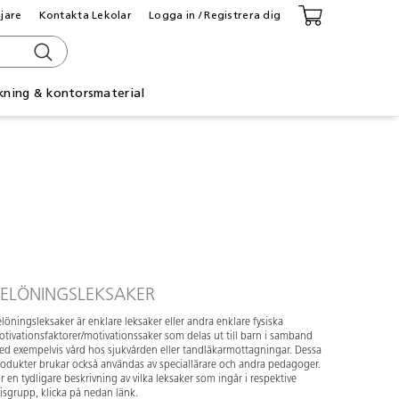
ljare
Kontakta Lekolar
Logga in / Registrera dig
kning & kontorsmaterial
ELÖNINGSLEKSAKER
löningsleksaker är enklare leksaker eller andra enklare fysiska
tivationsfaktorer/motivationssaker som delas ut till barn i samband
d exempelvis vård hos sjukvården eller tandläkarmottagningar. Dessa
odukter brukar också användas av speciallärare och andra pedagoger.
r en tydligare beskrivning av vilka leksaker som ingår i respektive
isgrupp, klicka på nedan länk.