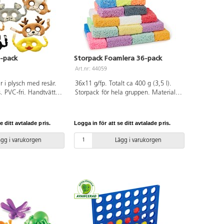
-pack
Storpack Foamlera 36-pack
Art.nr: 44059
r i plysch med resår.
36x11 g/fp. Totalt ca 400 g (3,5 l).
. PVC-fri. Handtvätt.
Storpack för hela gruppen. Materialet
består av små styrofoamkulor med
bindemedel. Materialet är lätt och
mycket enkelt att forma och
e ditt avtalade pris.
Logga in för att se ditt avtalade pris.
skulptera. Foamleran kladdar inte,
fastnar inte på t.ex. bordsytor och
ägg i varukorgen
Lägg i varukorgen
lufttorkar inte utan kan användas om
och om igen. Levereras i papplåda.
Varje förpackning innehåller 2 st av
vardera svart, blå, grön, orange, röd,
lila, gul, vit och glittriga neonfärgerna
blå, grön, chockrosa, rosa, orange,
lila och gul. 6 st ofärgade glow-in-the-
dark. PVC-fri. Från 3 år.