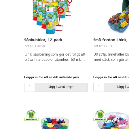
Såpbubblor, 12-pack
Små fordon i hink,
Art.nr: 110198
Art.nr: 14111
Unik såplösning som gör det roligt att
30 st/fp. Innehåller 
blåsa fina bubblor utomhus. 60 ml.
med däck som gör att 
Oparfymerad. PVC-fri. Från 3 år.
tystare. Mått ca 7x4
återvunnen PP. Tål ma
år. PVC-fri.
Logga in för att se ditt avtalade pris.
Logga in för att se ditt 
Lägg i varukorgen
Lägg i 