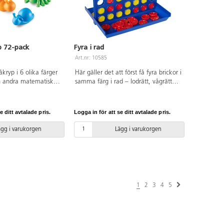
p 72-pack
Fyra i rad
Art.nr: 10585
åkryp i 6 olika färger
Här gäller det att först få fyra brickor i
ch andra matematiska
samma färg i rad – lodrätt, vågrätt
nnehåller spindel,
eller diagonalt. När spelet är slut
l, larv, slända och bi.
tippas spelplattan, brickorna glider
v PVC fri från
ner och plattan läggs på plats.
e ditt avtalade pris.
Logga in för att se ditt avtalade pris.
r. Från 3 år.
Färgvariationer kan förekomma. 2
spelare. Mått: 26x19x20,5 cm. Av PS-
ägg i varukorgen
Lägg i varukorgen
plast. PVC-fri. Från 3 år.
1
2
3
4
5