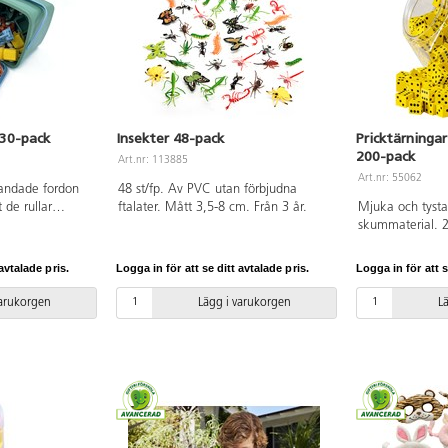
 30-pack
Insekter 48-pack
Pricktärninga
200-pack
Art.nr: 113885
Art.nr: 55062
blandade fordon
48 st/fp. Av PVC utan förbjudna
de rullar
ftalater. Mått 3,5-8 cm. Från 3 år.
Mjuka och tysta
 cm. Av
skummaterial. 
skindisk. Från 1
PVC-fri. Från 3 å
avtalade pris.
Logga in för att se ditt avtalade pris.
Logga in för att s
varukorgen
Lägg i varukorgen
L