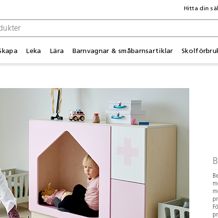
Hitta din sä
Skapa
Leka
Lära
Barnvagnar & småbarnsartiklar
Skolförbru
B
Be
mo
me
pr
Fö
pr