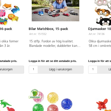
36-pack
Bilar Matchbox, 15-pack
Djurmasker 10
Art.nr: 151552
Art.nr: 74136
 olika former
15 st/fp. Fordon av hög kvalitet.
Olika djurmaske
ån 3 år.
Blandade modeller, dubbletter kan
58 cm i omkrets
förekomma. Av metall/HIPS-plast.
Från 18 mån.
PVC-fri. Längd: ca 7 cm. Från 3 år.
avtalade pris.
Logga in för att se ditt avtalade pris.
Logga in för att s
varukorgen
Lägg i varukorgen
L