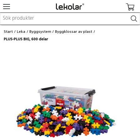
Möbler & inredning
Start
Leka
Byggsystem
Byggklossar av plast
Lekplatsutrustning & utemiljö
PLUS-PLUS BIG, 600 delar
Skapa
Leka
Lära
Barnvagnar & småbarnsartiklar
Skolförbrukning & kontorsmaterial
Logga in / Registrera dig
Hitta din säljare
Kontakta Lekolar