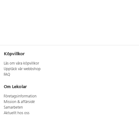
Köpvillkor
Läs om våra köpvillkor
Upptäck vår webbshop
FAQ
Om Lekolar
Företagsinformation
Mission & affärsidé
Samarbeten
Aktuellt hos oss
GDPR
Cookie Policy
Whistleblowing
Lediga jobb