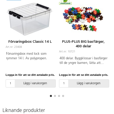
Förvaringsbox Classic 14 L
PLUS-PLUS BIG basfärger,
400 delar
Art.nr: 23408
A
Art.nr: 10721
Förvaringsbox med lock som
rymmer 14 l. Av polypropen.
400 delar. Byggklossar i basfärger
till de yngre barnen, lätta att
sätta samman. Av
livsmedelsgodkänd PE. PVC-fri.
Logga in för att se ditt avtalade pris.
Logga in för att se ditt avtalade pris.
L
Från 1 år.
Lägg i varukorgen
Lägg i varukorgen
Liknande produkter