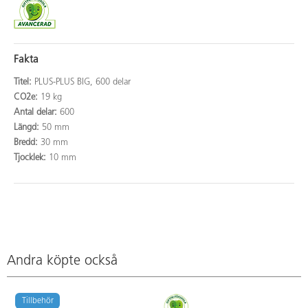
Fakta
Titel:
PLUS-PLUS BIG, 600 delar
CO2e:
19 kg
Antal delar:
600
Längd:
50 mm
Bredd:
30 mm
Tjocklek:
10 mm
Andra köpte också
Tillbehör