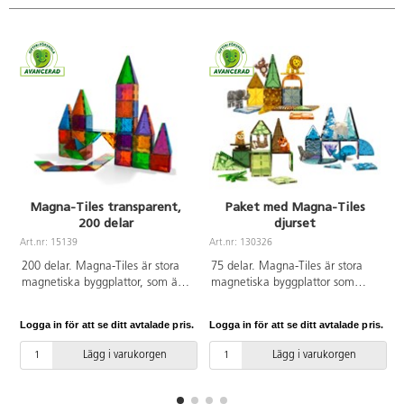
Magna-Tiles transparent,
Paket med Magna-Tiles
200 delar
djurset
A
Art.nr: 15139
Art.nr: 130326
200 delar. Magna-Tiles är stora
75 delar. Magna-Tiles är stora
magnetiska byggplattor, som är
magnetiska byggplattor som
riktigt roliga att bygga med.
främjar lek, kreativitet och
Stora och små, tre- och
lustfyllt lärande. Innehåller flera
Logga in för att se ditt avtalade pris.
Logga in för att se ditt avtalade pris.
L
fyrkantiga transparenta färgade
djur och byggplattor i olika
plattor som drar sig till varandra
former. Av ABS. PVC-fri. Från 3
Lägg i varukorgen
Lägg i varukorgen
när barnen bygger. Innehåller tre
år.
olika trianglar och två olika
kvadratiska former. Av ABS.