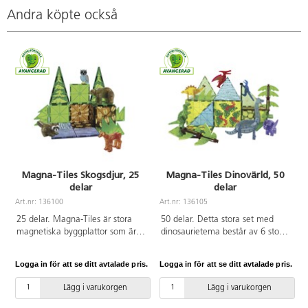
Andra köpte också
Magna-Tiles Skogsdjur, 25
Magna-Tiles Dinovärld, 50
delar
delar
Art.nr: 136100
Art.nr: 136105
A
25 delar. Magna-Tiles är stora
50 delar. Detta stora set med
magnetiska byggplattor som är
dinosaurietema består av 6 stora
roliga att bygga med och som
kvadrater, 6 stora räta trianglar, 4
främjar lek, kreativitet och
stora liksidiga trianglar, 8 små
Logga in för att se ditt avtalade pris.
Logga in för att se ditt avtalade pris.
L
lustfyllt lärande. Innehåll: 11 små
kvadrater, 2 räta trianglar, 16
fyrkanter, 2 rätvinkliga trianglar,
bladbitar, 2 trädstammar, 1
Lägg i varukorgen
Lägg i varukorgen
2 likbenta trianglar, 6 bladbitar, 1
Velociraptor, 1 Triceratops. 1
tvättbjörn, 1 uggla, 1 björn och 1
Stegosaurus, 1 Pteranodon, 1