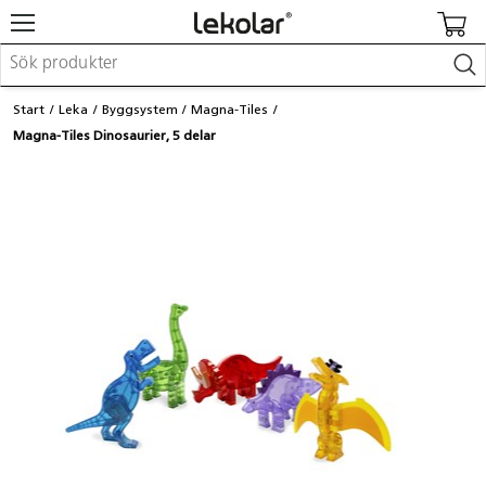
Möbler & inredning
Start
Leka
Byggsystem
Magna-Tiles
Lekplatsutrustning & utemiljö
Magna-Tiles Dinosaurier, 5 delar
Skapa
Leka
Lära
Barnvagnar & småbarnsartiklar
Skolförbrukning & kontorsmaterial
Logga in / Registrera dig
Hitta din säljare
Kontakta Lekolar