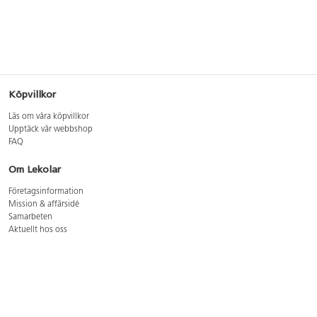
Köpvillkor
Läs om våra köpvillkor
Upptäck vår webbshop
FAQ
Om Lekolar
Företagsinformation
Mission & affärsidé
Samarbeten
Aktuellt hos oss
GDPR
Cookie Policy
Whistleblowing
Lediga jobb
Bruttoprislista lära, skapa, leka 2026-5
Bruttoprislista möbler 2026-3