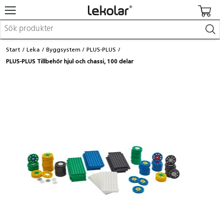
Möbler & inredning
Start
Leka
Byggsystem
PLUS-PLUS
Lekplatsutrustning & utemiljö
PLUS-PLUS Tillbehör hjul och chassi, 100 delar
Skapa
Leka
Lära
Barnvagnar & småbarnsartiklar
Skolförbrukning & kontorsmaterial
Logga in / Registrera dig
Hitta din säljare
Kontakta Lekolar