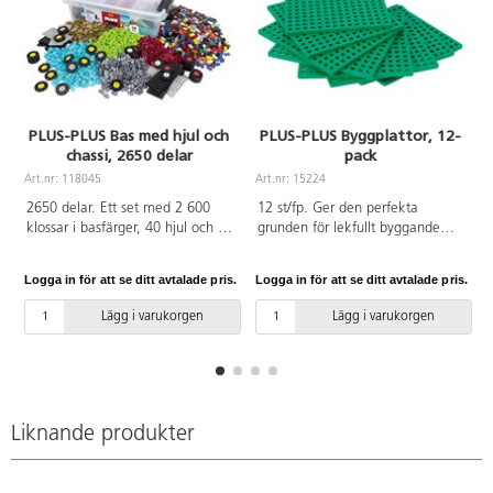
PLUS-PLUS Bas med hjul och
PLUS-PLUS Byggplattor, 12-
chassi, 2650 delar
pack
Art.nr: 118045
Art.nr: 15224
A
2650 delar. Ett set med 2 600
12 st/fp. Ger den perfekta
klossar i basfärger, 40 hjul och 10
grunden för lekfullt byggande
byggplattor. Klossarna är lätta att
med PLUS-PLUS byggklossar.
sätta samman och man kan
Använd t.ex. som grund för höga
Logga in för att se ditt avtalade pris.
Logga in för att se ditt avtalade pris.
L
bygga både 2-och 3-
byggnader eller landskap. Av
dimensionellt med dem. Perfekt
livsmedelsgodkänd ABS. Mått:
Lägg i varukorgen
Lägg i varukorgen
set för att bygga bilar med
11,5x11,5 cm. PVC-fri. Från 3 år.
byggplattorna och hjulen. Mått
på kloss: 20x12x4 mm. Mått på
byggplatta: 11x4,8x0,4 cm. Mått
på hjul: ø 3,5 cm. Av
livsmedelsgodkänd PE och ABS.
Liknande produkter
PVC-fri. Levereras i
förvaringsbox. Från 3 år.