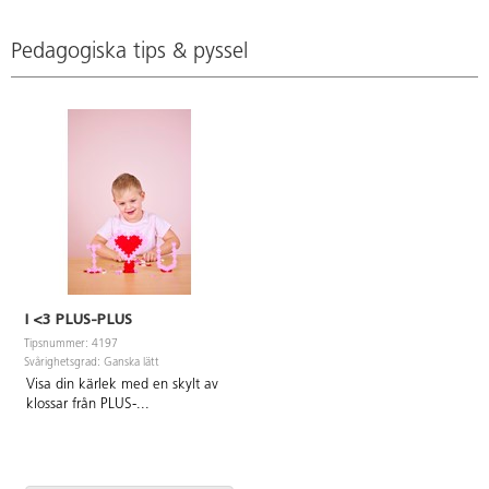
livsmedelsgodkänd PE och ABS.
PVC-fri. Levereras i
förvaringsbox. Från 3 år.
Pedagogiska tips & pyssel
I <3 PLUS-PLUS
Tipsnummer: 4197
Svårighetsgrad: Ganska lätt
Visa din kärlek med en skylt av
klossar från PLUS-
...