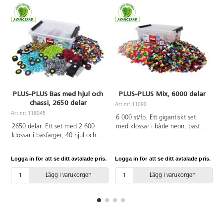
PLUS-PLUS Bas med hjul och
PLUS-PLUS Mix, 6000 delar
chassi, 2650 delar
Art.nr: 11090
A
Art.nr: 118045
6 000 st/fp. Ett gigantiskt set
2650 delar. Ett set med 2 600
med klossar i både neon, pastell
klossar i basfärger, 40 hjul och 10
och basfärger. Klossarna är lätta
byggplattor. Klossarna är lätta att
att sätta samman och man kan
sätta samman och man kan
bygga både 2-och 3-
Logga in för att se ditt avtalade pris.
Logga in för att se ditt avtalade pris.
L
bygga både 2-och 3-
dimensionellt med dem. Mått på
dimensionellt med dem. Perfekt
kloss: 20x12x4 mm. Av
Lägg i varukorgen
Lägg i varukorgen
set för att bygga bilar med
livsmedelsgodkänd PE. PVC-fri.
byggplattorna och hjulen. Mått
Förvaringsbox ingår. Från 3 år.
på kloss: 20x12x4 mm. Mått på
byggplatta: 11x4,8x0,4 cm. Mått
på hjul: ø 3,5 cm. Av