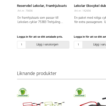
Reservdel Lekolar, Framhjulssats
Lekolar Ekocykel du
Art.nr: 75656
Art.nr: 142656
En framhjulssats som passar till
En paket med roliga cy
Lekolars cyklar 75383 Trehjuling
för extra passagerare. 
maxi, 75384 Taxicykel, 75385 Cykel
barnens sociala samspe
medi samt utryckningsfordonen
samarbetsförmåga. Fotp
75387 polis, 75389 brandkår, 75391
slitstarkt aluminium, som
Logga in för att se ditt avtalade pris.
Logga in för att se ditt av
ambulans, 111591 Dubbeltaxi,
rengöra. Kullagerhjul b
111594 Trehjuling med ståplatta och
bak. Levereras färdigm
Lägg i varukorgen
Lägg i va
145479 Trehjuling med ståplatta polis.
Längd: 112 cm. Bredd: 
Satsen passar även till 75626
71 cm. Sitthöjd: 43 cm.
Ekocykel trehjuling maxi, 75636
4 år.
Ekocykel taxi, 135735 Lekolar
Ekocykel race, 75640 Ekocykel,
75624 Ekocykel renhållning samt
Liknande produkter
utryckningsfordonen 75635, 75632
Ekocykel polis, 75633 Ekocykel
brandkår och 75634 Ekocykel
ambulans. 140794 Lekolar Ekocykel
dubbeltaxi, 140795 Lekolar Ekocykel
dubbelrace, 140796 Lekolar Ekocykel
trehjuling Mega.