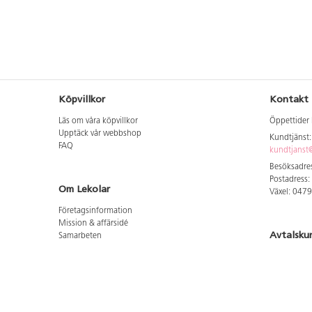
Köpvillkor
Kontakt
Läs om våra köpvillkor
Öppettider 
Upptäck vår webbshop
Kundtjänst
FAQ
kundtjanst@
Besöksadres
Postadress:
Om Lekolar
Växel: 047
Företagsinformation
Mission & affärsidé
Avtalsku
Samarbeten
Aktuellt hos oss
Logga in för
GDPR
Cookie Policy
Whistleblowing
Hitta vår
Lediga jobb
Bruttoprislista lära, skapa, leka 2026-5