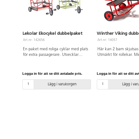
Lekolar Ekocykel dubbelpaket
Winther Viking dubb
Art.nr: 142656
Art.nr: 14057
En paket med roliga cyklar med plats
Här kan 2 barn skjutsas
för extra passagerare. Utvecklar
Utmärkt för rollekar. Me
barnens sociala samspel och
både fram- och bakhjul
samarbetsförmåga. Fotplatta av
lättrampad. Enkel mont
slitstarkt aluminium, som är lätt att
anvisning medföljer sam
Logga in för att se ditt avtalade pris.
Logga in för att se ditt av
rengöra. Kullagerhjul både fram och
Youtube. Mått: B68xH62
bak. Levereras färdigmonterad.
38 cm. Vikt: 20,4 kg. A
Lägg i varukorgen
Lägg i va
Längd: 112 cm. Bredd: 78 cm. Höjd:
TPE. PVC-fri. Ålder 4-8 
71 cm. Sitthöjd: 43 cm. PVC-fri. Från
4 år.