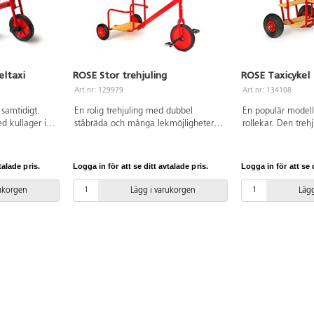
eltaxi
ROSE Stor trehjuling
ROSE Taxicykel
Art.nr: 129979
Art.nr: 134108
 samtidigt.
En rolig trehjuling med dubbel
En populär modell 
d kullager i
ståbräda och många lekmöjligheter.
rollekar. Den treh
en gör cykeln
Utrustad med säkerhetshandtag som
utrustad med kraf
ering,
extra passagerare kan hålla sig fast i
baksätesplattform
t visas på
samt dragkrok. Cykeln levereras
säkerhetshandtag
talade pris.
Logga in för att se ditt avtalade pris.
Logga in för att se d
 cm. Sitthöjd:
monterad. Mått: L115xB70xH83 cm.
passageraren kan h
v stål, PP och
Sitthöjd 53 cm. Av stål och PP. Sits
Cykeln levereras 
rukorgen
Lägg i varukorgen
Lägg
år.
och ståbräda av FSC-märkt trä. PVC-
L107xB66xH71 cm.
fri. Från 7 år.
cm. Av stål, PP oc
fotplatta av FSC-m
Från 4 år.