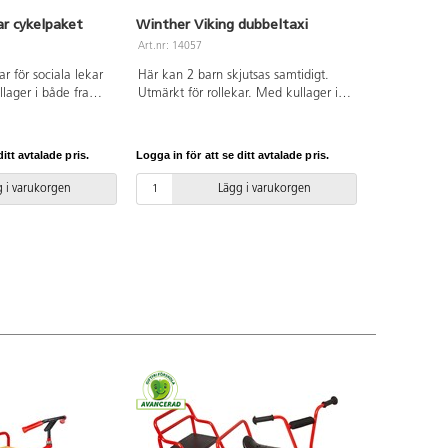
ar cykelpaket
Winther Viking dubbeltaxi
Art.nr: 14057
ar för sociala lekar
Här kan 2 barn skjutsas samtidigt.
ullager i både fram-
Utmärkt för rollekar. Med kullager i
 cyklarna
både fram- och bakhjulen gör cykeln
reras
lättrampad. Enkel montering,
nnehåller 1 st
anvisning medföljer samt visas på
itt avtalade pris.
Logga in för att se ditt avtalade pris.
r ekocykel
Youtube. Mått: B68xH62 cm. Sitthöjd:
75624, Lekolar
38 cm. Vikt: 20,4 kg. Av stål, PP och
 i varukorgen
Lägg i varukorgen
l artnr 75636 och
TPE. PVC-fri. Ålder 4-8 år.
spark 75637. PVC-