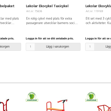
bbelpaket
Lekolar Ekocykel Taxicykel
Lekolar Ekocykl
Art.nr: 75636
Art.nr: 119169
klar med plats
En rolig cykel med plats för extra
Ett set med 3 cykl
Utvecklar
passagerare utvecklar barnens sociala
och aktiviteter. K
l och
samspel och samarbetsförmåga.
och bakhjulen gör
latta av
Fotplatta av slitstarkt aluminium, som
lättrampade. Leve
 är lätt att
är lätt att rengöra. Kullagerhjul både
färdigmonterade. I
talade pris.
Logga in för att se ditt avtalade pris.
Logga in för att se d
åde fram och
fram och bak. Levereras
vardera av Lekola
onterad.
färdigmonterad. Längd: 112 cm.
renhållning artnr 
rukorgen
Lägg i varukorgen
Lägg
78 cm. Höjd:
Bredd: 59 cm. Höjd: 71 cm. Sitthöjd:
Ekocykel Taxicyke
 PVC-fri. Från
43 cm. PVC-fri. Från 4 år.
Lekolar ekocykel 
fri. Ålder 4-8 år.