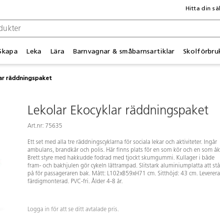
Hitta din sä
Skapa
Leka
Lära
Barnvagnar & småbarnsartiklar
Skolförbru
lar räddningspaket
Lekolar Ekocyklar räddningspaket
Art.nr: 75635
Ett set med alla tre räddningscyklarna för sociala lekar och aktiviteter. Ingår
ambulans, brandkår och polis. Här finns plats för en som kör och en som åk
Brett styre med hakkudde fodrad med tjockt skumgummi. Kullager i både
fram- och bakhjulen gör cykeln lättrampad. Slitstark aluminiumplatta att stå
på för passageraren bak. Mått: L102xB59xH71 cm. Sitthöjd: 43 cm. Leverera
färdigmonterad. PVC-fri. Ålder 4-8 år.
Logga in för att se ditt avtalade pris.