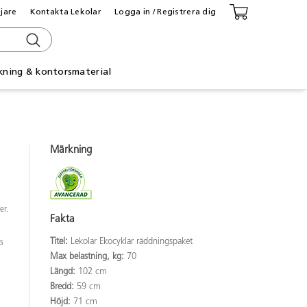
ljare
Kontakta Lekolar
Logga in / Registrera dig
kning & kontorsmaterial
Märkning
er.
Fakta
Titel:
Lekolar Ekocyklar räddningspaket
s
Max belastning, kg:
70
Längd:
102 cm
Bredd:
59 cm
Höjd:
71 cm