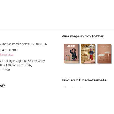
Våra magasin och foldrar
kundtjänst: mån-tors 8-17, fre 8-16
: 0479-19900
lekolar.se
s: Hallarydsvägen 8, 283 36 Osby
 Box 170, S-283 23 Osby
9-19800
Lekolars hållbarhetsarbete
nd?
Hållbarhetsarbete
Hållbarhetsredovisning 2023
 att se dina rabatterade priser
Produktsäkerhet & kvalitet
Giftfri Förskola
a säljare och utbildare