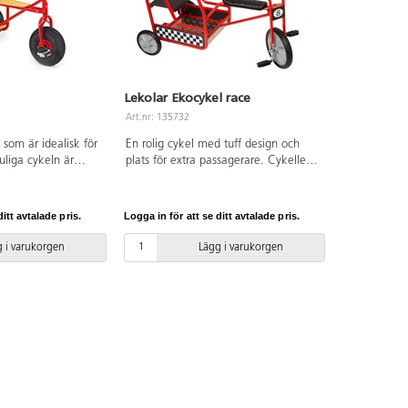
Lekolar Ekocykel race
Art.nr: 135732
som är idealisk för
En rolig cykel med tuff design och
juliga cykeln är
plats för extra passagerare. Cykellek
tiga däck,
utvecklar barnens sociala samspel,
, dragkrok och
reflexer och motorik. Slitstark
 som extra
aluminiumplatta att stå på för
itt avtalade pris.
Logga in för att se ditt avtalade pris.
ålla sig fast i.
passageraren bak. Kullagerhjul både
monterad. Mått:
fram och bak gör cykeln mer
 i varukorgen
Lägg i varukorgen
 Sitthöjd 42/32
lättrampad. Mått: L102xB59xH71 cm.
h PU. Sits och
Sitthöjd 43 cm. Levereras
ärkt trä. PVC-fri.
färdigmonterad. PVC-fri. Från 4-8 år.