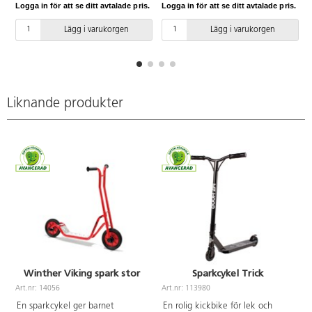
Logga in för att se ditt avtalade pris.
Logga in för att se ditt avtalade pris.
L
av slitstark aluminium är lätt att
slitstarkt aluminium, som är lätt
rengöra. Kullagerhjul. Mått:
att rengöra. Kullagerhjul.
Lägg i varukorgen
Lägg i varukorgen
L90xH83 cm. Levereras
Levereras färdigmonterad. PVC-
färdigmonterad. PVC-fri. Från 4
fri. Ålder 8-12 år.
år och uppåt.
Liknande produkter
Winther Viking spark stor
Sparkcykel Trick
Art.nr: 14056
Art.nr: 113980
A
En sparkcykel ger barnet
En rolig kickbike för lek och