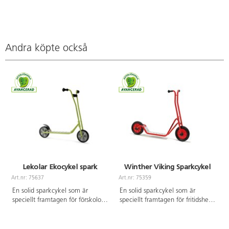
Andra köpte också
Lekolar Ekocykel spark
Winther Viking Sparkcykel
Art.nr: 75637
Art.nr: 75359
A
En solid sparkcykel som är
En solid sparkcykel som är
speciellt framtagen för förskolor
speciellt framtagen för fritidshem
och fritidshem. Utvecklar barnens
och skolor. Utvecklar barnens
koordination och balans. Med
koordination och balans. Med
broms på bakhjulet. Fotplattan
broms på bakhjulet. Fotplatta av