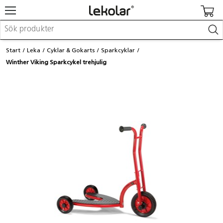
Möbler & inredning
Start
Leka
Cyklar & Gokarts
Sparkcyklar
Lekplatsutrustning & utemiljö
Winther Viking Sparkcykel trehjulig
Skapa
Leka
Lära
Barnvagnar & småbarnsartiklar
Skolförbrukning & kontorsmaterial
Logga in / Registrera dig
Hitta din säljare
Kontakta Lekolar