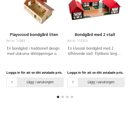
Playwood bondgård liten
Bondgård med 2 stall
Art.nr: 11083
Art.nr: 112313
A
En bondgård i traditionell design
En klassisk bondgård med 2
med utskurna dörröppningar och
tillhörande stall. Flyttbara längor
tryckta fönster. Med boxar till
med avtagbara tak. Av MDF.
djuren och avtagbart tak.
PVC-fri. Djur och traktorer ingår
Levereras färdigmonterad. Av
ej. Mått: 60x44x16 cm. Varje hus
Logga in för att se ditt avtalade pris.
Logga in för att se ditt avtalade pris.
L
tjock, lackerad FSC-godkänd
mäter 11,8 x 23,7 x 9,8 cm utan
plywood. PVC-fri. Från 2 år.
tak. Från 3 år.
Lägg i varukorgen
Lägg i varukorgen
Svanenmärkt, licensnummer
5095 0005.