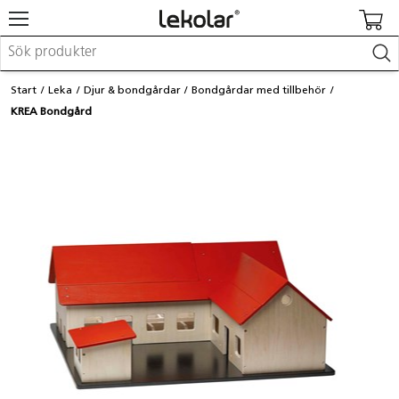
Möbler & inredning
Start
Leka
Djur & bondgårdar
Bondgårdar med tillbehör
Lekplatsutrustning & utemiljö
KREA Bondgård
Skapa
Leka
Lära
Barnvagnar & småbarnsartiklar
Skolförbrukning & kontorsmaterial
Logga in / Registrera dig
Hitta din säljare
Kontakta Lekolar