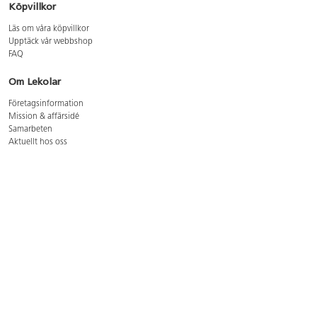
Köpvillkor
Läs om våra köpvillkor
Upptäck vår webbshop
FAQ
Om Lekolar
Företagsinformation
Mission & affärsidé
Samarbeten
Aktuellt hos oss
GDPR
Cookie Policy
Whistleblowing
Lediga jobb
Bruttoprislista lära, skapa, leka 2026-5
Bruttoprislista möbler 2026-3
Bruttoprislista lekplatsutrustning och utemiljö 2026-3
Kontakt
Öppettider kundtjänst: mån-tors 8-17, fre 8-16
Kundtjänst: 0479-19900
kundtjanst@lekolar.se