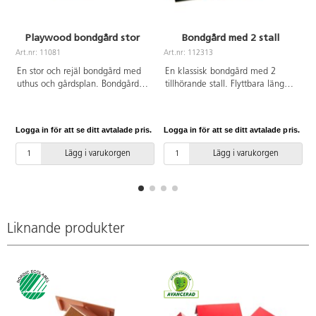
Playwood bondgård stor
Bondgård med 2 stall
Art.nr: 11081
Art.nr: 112313
A
En stor och rejäl bondgård med
En klassisk bondgård med 2
uthus och gårdsplan. Bondgården
tillhörande stall. Flyttbara längor
har många fönster, bås till
med avtagbara tak. Av MDF.
djuren, staket och avtagbart tak
PVC-fri. Djur och traktorer ingår
som möjliggör lek från flera håll
ej. Mått: 60x44x16 cm. Varje hus
Logga in för att se ditt avtalade pris.
Logga in för att se ditt avtalade pris.
L
och för många barn samtidigt.
mäter 11,8 x 23,7 x 9,8 cm utan
Levereras färdigmonterat. Djur
tak. Från 3 år.
Lägg i varukorgen
Lägg i varukorgen
ingår ej. Av tjock, lackerad FSC-
godkänd plywood. PVC-fri. Mått:
74x54x29 cm. Från 2 år.
Svanenmärkt, licensnummer
5095 0005.
Liknande produkter