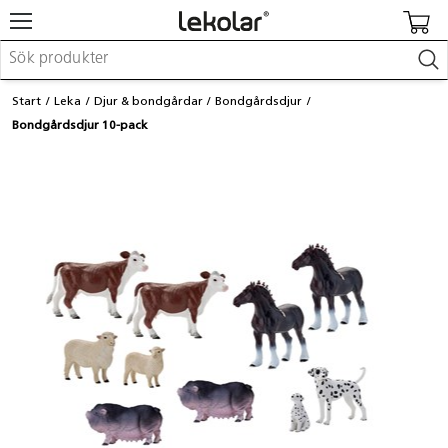
Möbler & inredning
Start
Leka
Djur & bondgårdar
Bondgårdsdjur
Lekplatsutrustning & utemiljö
Bondgårdsdjur 10-pack
Skapa
Leka
Lära
Barnvagnar & småbarnsartiklar
Skolförbrukning & kontorsmaterial
Logga in / Registrera dig
Hitta din säljare
Kontakta Lekolar