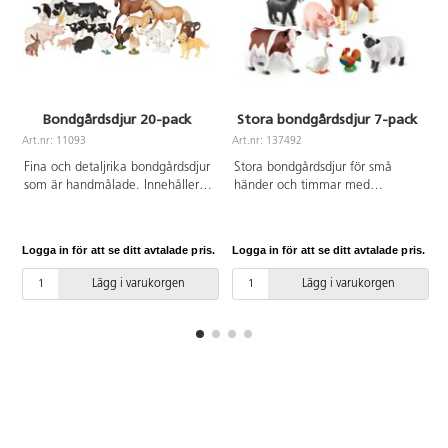
Bondgårdsdjur 20-pack
Stora bondgårdsdjur 7-pack
Art.nr: 11093
Art.nr: 137492
A
Fina och detaljrika bondgårdsdjur
Stora bondgårdsdjur för små
som är handmålade. Innehåller:
händer och timmar med
3 hästar, 1 hund, 4 kor, 4 får, 4
fantasifull lek. Realistiskt
grisar, 1 hare, 2 tuppar och 1
detaljerade figurer som inspirerar
höna. Mått: får 7 cm och häst 15
till oberoende eller samverkande
Logga in för att se ditt avtalade pris.
Logga in för att se ditt avtalade pris.
L
cm. Av ftalatfri PVC. Från 3 år.
spel samtidigt som de hjälper till
med ordförrådets utveckling.
Lägg i varukorgen
Lägg i varukorgen
Aktivitetsguide på engelska med
bl.a. fakta om varje djur. Djuren
torkas lätt av med fuktig trasa.
Mått på största djuret är ca
24x18 cm. Av PVC, fri från
ftalater. Från 18 månader.