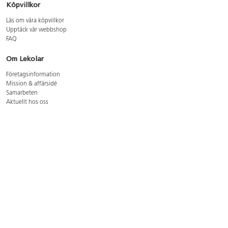
Köpvillkor
Läs om våra köpvillkor
Upptäck vår webbshop
FAQ
Om Lekolar
Företagsinformation
Mission & affärsidé
Samarbeten
Aktuellt hos oss
GDPR
Cookie Policy
Whistleblowing
Lediga jobb
Bruttoprislista lära, skapa, leka 2026-5
Bruttoprislista möbler 2026-3
Bruttoprislista lekplatsutrustning och utemiljö 2026-3
Kontakt
Öppettider kundtjänst: mån-tors 8-17, fre 8-16
Kundtjänst: 0479-19900
kundtjanst@lekolar.se