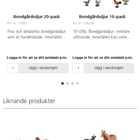
Bondgårdsdjur 20-pack
Bondgårdsdjur 10-pack
Art.nr: 11093
Art.nr: 136234
A
Fina och detaljrika bondgårdsdjur
10 st/fp. Bondgårdsdjur i enklare
som är handmålade. Innehåller:
utförande. Innehållet kan variera,
3 hästar, 1 hund, 4 kor, 4 får, 4
men antalet djur är samma. Av
grisar, 1 hare, 2 tuppar och 1
ftalatfri PVC. Från 3 år.
höna. Mått: får 7 cm och häst 15
Logga in för att se ditt avtalade pris.
Logga in för att se ditt avtalade pris.
L
cm. Av ftalatfri PVC. Från 3 år.
Lägg i varukorgen
Lägg i varukorgen
Liknande produkter