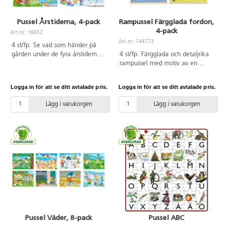
Pussel Årstiderna, 4-pack
Rampussel Färgglada fordon,
4-pack
Art.nr: 16652
Art.nr: 144773
4 st/fp. Se vad som händer på
gården under de fyra årstiderna.
4 st/fp. Färgglada och detaljrika
De fyra färgstarka pusslen visar
rampussel med motiv av en
samma gård i 4 årstider med
dumper, tankbil, sopbil och
aktiviteter typiska för respektive
traktor. 6 bitar/pussel. Varje
Logga in för att se ditt avtalade pris.
Logga in för att se ditt avtalade pris.
årstid. 30 bitar per pussel. Mått:
pussel har motivet tryckt på ett
29,5x20 cm. Av FSC-märkt trä.
underlägg, som man kan välja
Lägg i varukorgen
Lägg i varukorgen
PVC-fri. Från 3 år.
att lägga efter om det känns
svårt. Av FSC-märkt trä. PVC-fri.
Från 2 år.
Pussel Väder, 8-pack
Pussel ABC