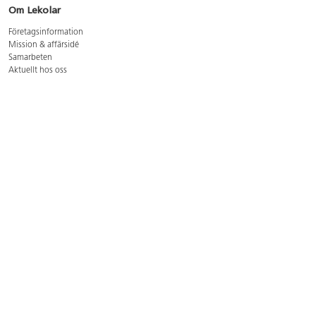
Om Lekolar
Företagsinformation
Mission & affärsidé
Samarbeten
Aktuellt hos oss
GDPR
Cookie Policy
Whistleblowing
Lediga jobb
Bruttoprislista lära, skapa, leka 2026-5
Bruttoprislista möbler 2026-3
Bruttoprislista lekplatsutrustning och utemiljö 2026-3
Kontakt
Öppettider kundtjänst: mån-tors 8-17, fre 8-16
Kundtjänst: 0479-19900
kundtjanst@lekolar.se
Besöksadress: Hallarydsvägen 8, 283 36 Osby
Postadress: Box 170, S-283 23 Osby
Växel: 0479-19800
Avtalskund?