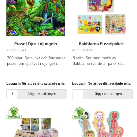
Pussel Djur i djungeln
Babblarna Pusselpaket
Art.nr: 16643
Art.nr: 129288
200 bitar. Detaljrikt och färgstarkt
3 st/fp. Set med motiv av
pussel om djurlivet i djungeln
Babblarna när de är på olika
med motiv på ett stort antal djur
äventyr. Gedigna träpussel med
som leopard, elefant, panter och
12 bitar i ram. Här tränas färger
papegojor. Av kraftig kartong.
och former tillsammans med
Logga in för att se ditt avtalade pris.
Logga in för att se ditt avtalade pris.
PVC-fri. Från 8 år.
motoriken. Mått: 30x21 cm.
PVC-fri. Från 3 år.
Lägg i varukorgen
Lägg i varukorgen