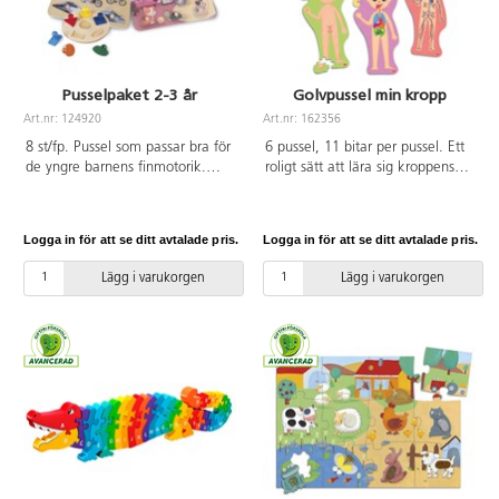
Pusselpaket 2-3 år
Golvpussel min kropp
Art.nr: 124920
Art.nr: 162356
8 st/fp. Pussel som passar bra för
6 pussel, 11 bitar per pussel. Ett
de yngre barnens finmotorik.
roligt sätt att lära sig kroppens
Innehåller både knoppussel och
delar. Lös pusslen och identifiera
rampussel med 6 till 15 bitar.
kroppens viktigaste organ,
PVC-fri. För barn mellan 18
skelett, muskelsystem och
Logga in för att se ditt avtalade pris.
Logga in för att se ditt avtalade pris.
månader och 3 år.
cirkulationssystemet. Innehåller
omskrivbara kort för att lära ut
Lägg i varukorgen
Lägg i varukorgen
kroppens delar och en raderbar
tuschpenna. Av FSC-märkt
kartong. PVC-fri. Från 3 år.