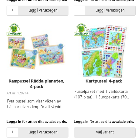
Lägg i varukorgen
Lägg i varukorgen
Rampussel Rädda planeten,
Kartpussel 4-pack
4-pack
Pusselpaket med 1 världskarta
Art.nr: 129214
(107 bitar), 1 Europakarta (70
Fyra pussel som visar vikten av
bitar), 1 Nordenkarta (75 bitar)
hållbar utveckling för att skydda
och 1 Sverigekarta (71 bitar). Av
planeten. 24 respektive 35 bitar.
kraftig FSC-märkt återvunnen
Av FSC-märkt kraftigt trä. PVC-
kartong. PVC-fri. Från 6 år.
Logga in för att se ditt avtalade pris.
Logga in för att se ditt avtalade pris.
fri. Från 4 år.
Lägg i varukorgen
Välj variant