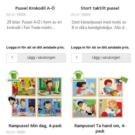
Pussel Krokodil A-Ö
Stort taktilt pussel
Art.nr: 16908
Art.nr: 16634
29 bitar. Pussel A-Ö i form av en
Stort känselpussel med motiv av
krokodil i Fair Trade-märkt
8 st olika bondgårdsdjur. Alla djur
gummiträd. PVC-fri. Från 3 år.
har olika ytstruktur som barnen
kan lägga på rätt plats inuti
pusslet och sedan upptäcka med
Logga in för att se ditt avtalade pris.
Logga in för att se ditt avtalade pris.
känseln. Bitar av kraftig kartong.
PVC-fri. Från 3 år.
Lägg i varukorgen
Lägg i varukorgen
Rampussel Min dag, 4-pack
Rampussel Ta hand om, 4-
pack
Art.nr: 16081