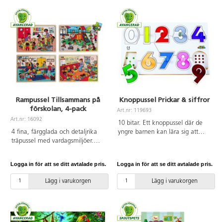
Rampussel Tillsammans på
Knoppussel Prickar & siffror
förskolan, 4-pack
Art.nr: 119693
Art.nr: 16092
10 bitar. Ett knoppussel där de
4 fina, färgglada och detaljrika
yngre barnen kan lära sig att
träpussel med vardagsmiljöer.
känna igen siffror och färger.
Innehåller 2 pussel med 18 bitar
Lyfter man på siffran 9 så ser
och 2 pussel med 24 bitar. Varje
man exempelvis 9 stycken
Logga in för att se ditt avtalade pris.
Logga in för att se ditt avtalade pris.
pussel har motivet tryckt på ett
prickar. Ett pussel som väcker
plastunderlägg, som man kan
intresset för siffror och färg redan
Lägg i varukorgen
Lägg i varukorgen
välja att lägga efter om det
på förskolan. Av FSC-märkt trä.
känns svårt. PVC-fri. Från 3 år.
Mått: 30x19 cm. PVC-fri. Från 2
år.