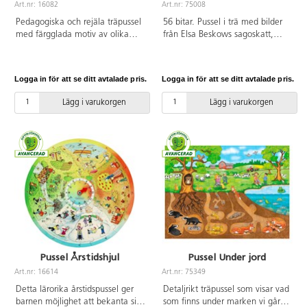
Art.nr: 16082
Art.nr: 75008
Pedagogiska och rejäla träpussel
56 bitar. Pussel i trä med bilder
med färgglada motiv av olika
från Elsa Beskows sagoskatt,
sorters väder, t.ex. regn och
bland annat syns herr och fru
åska, solig dag på stranden och
Zetterqvist på bokstäverna Q och
snölek. Innehåller 8 pussel med
Z. Mått: 35x40 cm. PVC-fri. Från
Logga in för att se ditt avtalade pris.
Logga in för att se ditt avtalade pris.
9, 12, 15 resp. 18 bitar. Av FSC-
4 år.
märkt trä. PVC-fri. Från 3 år.
Lägg i varukorgen
Lägg i varukorgen
Pussel Årstidshjul
Pussel Under jord
Art.nr: 16614
Art.nr: 75349
Detta lärorika årstidspussel ger
Detaljrikt träpussel som visar vad
barnen möjlighet att bekanta sig
som finns under marken vi går