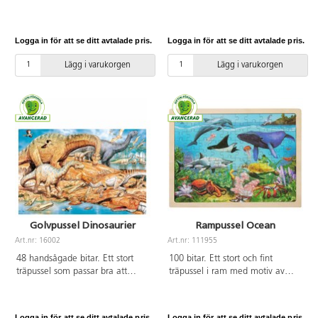
med årstiderna genom att känna
på. Av FSC-märkt trä. PVC-fri.
igen olika lekar man gör olika
Från 3 år.
tider på året. Detaljrikt pussel i
Logga in för att se ditt avtalade pris.
Logga in för att se ditt avtalade pris.
trä som kan pusslas av flera
personer samtidigt. PVC-fri. Från
Lägg i varukorgen
Lägg i varukorgen
4 år.
Golvpussel Dinosaurier
Rampussel Ocean
Art.nr: 16002
Art.nr: 111955
48 handsågade bitar. Ett stort
100 bitar. Ett stort och fint
träpussel som passar bra att
träpussel i ram med motiv av
lägga på golvet, med motiv av
havets djur. Av FSC-märkt trä.
dinosaurier. Av FSC-märkt trä.
Mått: 40x30 cm. PVC-fri. Från 3
PVC-fri. Från 3 år.
år.
Logga in för att se ditt avtalade pris.
Logga in för att se ditt avtalade pris.