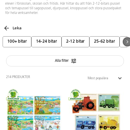
elever i förskolan, skolan och fritids. Här hittar du allt från 2-12-bitars pussel
och temapussel till sagopussel, djurpussel, knoppussel och stora pusselpaket
för hela verksamheter.
Leka
100+ bitar
14-24 bitar
2-12 bitar
25-62 bitar
63-
Alla filter
214 PRODUKTER
Mest populära