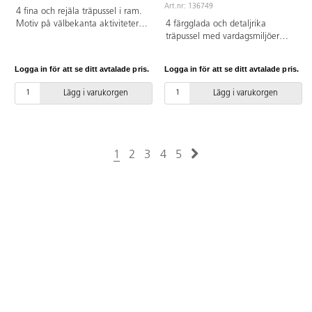
Art.nr: 136749
4 fina och rejäla träpussel i ram.
Motiv på välbekanta aktiviteter
4 färgglada och detaljrika
som sker under barnets dag:
träpussel med vardagsmiljöer
vakna, borsta tänderna, gå till
ihop med djur. Varje pussel har
förskolan och äta middag. 6 resp.
motivet tryckt på ett
Logga in för att se ditt avtalade pris.
Logga in för att se ditt avtalade pris.
9 bitar. Varje pussel har motivet
plastunderlägg som man kan
tryckt på ett plastunderlägg som
välja att lägga efter om det
Lägg i varukorgen
Lägg i varukorgen
man kan välja att lägga efter om
känns svårt. Varje pussel
det känns svårt. PVC-fri. Från 2
innehåller 9 bitar. PVC-fri. Från 3
år.
år.
1
2
3
4
5