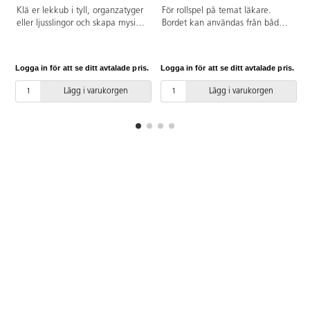
Klä er lekkub i tyll, organzatyger
För rollspel på temat läkare.
eller ljusslingor och skapa mysiga
Bordet kan användas från båda
krypin för barnen. Levereras
sidor för t.ex. ögontester, mäta
omonterad. Av FSC-märkt trä.
längd och titta på röntgenbilder.
PVC-fri. Från 3 år.
Barnen kan leka barnläkare,
Logga in för att se ditt avtalade pris.
Logga in för att se ditt avtalade pris.
L
optiker och veterinär, eftersom
korten kan bytas ut. Mjukisdjur
Lägg i varukorgen
Lägg i varukorgen
eller dockor kan sedan användas
som patienter. Mått: 110x112x40
cm. PVC-fri. Av FSC-märkt
plywood, MDF och trä. Från 3 år.