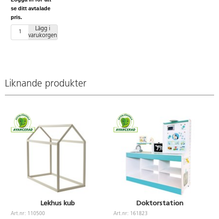
lekhus. Mått:
se ditt avtalade
L100xD23xH120
pris.
cm. Öppning
är 45 cm
Lägg i
varukorgen
bred. Av
plywood.
PVC-fri.
Liknande produkter
Lekhus kub
Doktorstation
Art.nr: 110500
Art.nr: 161823
A