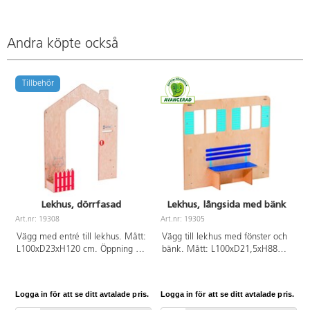
Andra köpte också
Tillbehör
Lekhus, dörrfasad
Lekhus, långsida med bänk
Art.nr: 19308
Art.nr: 19305
A
Vägg med entré till lekhus. Mått:
Vägg till lekhus med fönster och
L100xD23xH120 cm. Öppning är
bänk. Mått: L100xD21,5xH88
45 cm bred. Av plywood. PVC-
cm. Bänkens djup är 20 cm. Av
fri.
plywood. PVC-fri.
Logga in för att se ditt avtalade pris.
Logga in för att se ditt avtalade pris.
L