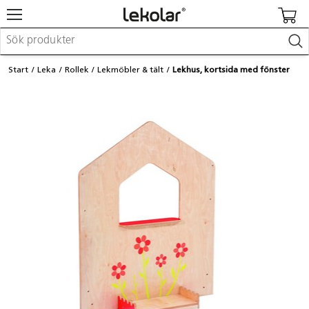
Möbler & inredning
Start
Leka
Rollek
Lekmöbler & tält
Lekhus, kortsida med fönster
Lekplatsutrustning & utemiljö
Skapa
Leka
Lära
Barnvagnar & småbarnsartiklar
Skolförbrukning & kontorsmaterial
Logga in / Registrera dig
Hitta din säljare
Kontakta Lekolar